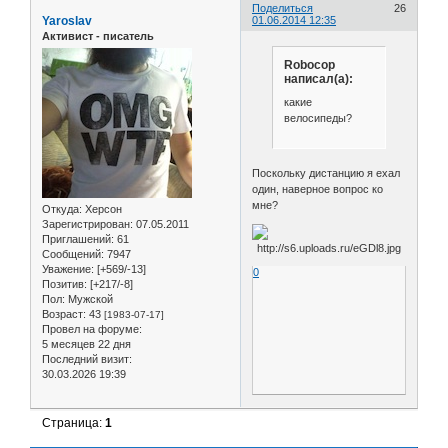
Поделиться
26
Yaroslav
01.06.2014 12:35
Активист - писатель
Robocop
написал(а):
какие
велосипеды?
Поскольку дистанцию я ехал
один, наверное вопрос ко
мне?
Откуда:
Херсон
Зарегистрирован
: 07.05.2011
Приглашений:
61
Сообщений:
7947
Уважение:
[+569/-13]
0
Позитив:
[+217/-8]
Пол:
Мужской
Возраст:
43
[1983-07-17]
Провел на форуме:
5 месяцев 22 дня
Последний визит:
30.03.2026 19:39
Страница:
1