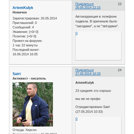
Поделиться
23
ArtemKulyk
26.05.2014 22:15
Новичок
Автокоррекция в телефоне
Зарегистрирован
: 26.05.2014
подвела. В оригинале было
Приглашений:
0
"заездами", а не "звёздами".
Сообщений:
4
Уважение:
[+0/-0]
0
Позитив:
[+0/-0]
Провел на форуме:
1 час 22 минуты
Последний визит:
16.06.2014 16:05
Поделиться
24
Satri
27.05.2014 10:33
Активист - писатель
ArtemKulyk
23 средняя это хорошо
мы же не профи
Отредактировано Satri
(27.05.2014 10:33)
0
Откуда:
Херсон