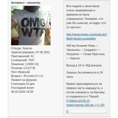
Активист - писатель
Вся неделя у меня была
очень напряжённая и
времени не было
совершенно. Понимаю, что
уже без шансов, но вдруг кто-
то захочет:
http://www.gpsies.com/map.do?
fileId=dkubrvxpqipbjbhr
400 км Аскания Нова —
Откуда:
Херсон
Чаплынка — Скадовск —
Зарегистрирован
: 07.05.2011
Лазурное — Голая Пристань
Приглашений:
61
— Херсон
Сообщений:
7947
Уважение:
[+569/-13]
Выезд в 10 от ЖД вокзала.
Позитив:
[+217/-8]
Пол:
Мужской
Хорошо бы вложиться в 24
Возраст:
43
[1983-07-17]
часа.
Провел на форуме:
5 месяцев 22 дня
Можно присоединиться на
Последний визит:
первую часть маршрута, а
30.03.2026 19:39
потом повернуть на Каховку
и соединиться с Пашей:
Суббота 24.05.14
покатушечка 160 км. (-/+ 10)
0