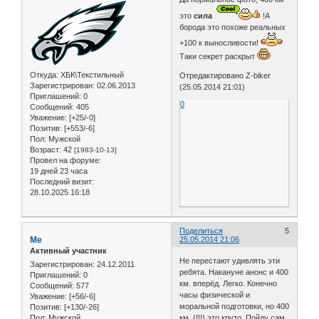
это
сила
!А
борода это похоже реальных
+100 к выносливости!
Таки секрет раскрыт
Откуда:
ХБК\Текстильный
Отредактировано Z-biker
Зарегистрирован
: 02.06.2013
(25.05.2014 21:01)
Приглашений:
0
0
Сообщений:
405
Уважение:
[+25/-0]
Позитив:
[+553/-6]
Пол:
Мужской
Возраст:
42
[1983-10-13]
Провел на форуме:
19 дней 23 часа
Последний визит:
28.10.2025 16:18
Поделиться
5
Me
25.05.2014 21:06
Активный участник
Не перестают удивлять эти
Зарегистрирован
: 24.12.2011
ребята. Накануне анонс и 400
Приглашений:
0
км. вперёд. Легко. Конечно
Сообщений:
577
часы физической и
Уважение:
[+56/-6]
моральной подготовки, но 400
Позитив:
[+130/-26]
км. (!!!) это круто. Пойду сам,
Пол:
Мужской