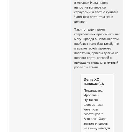
в Аскании Нова прямо
напротив вольера со
страусами, а плотно кушал в
Чаплынке опять там же, в
центре.
Так что таких прямо
стереотипных припомнить не
могу. Правда в Чаплынке там
плейлист тоже был такой, что
мама не горюй: какая-то
попсятина, причём далеко не
первого сорта, которой я
никогда не слышал и мутный
рэпак с матами...
Denis XC
написал(а):
Поздравляю,
Ярослав )
Ну так чо -
шоссер таки
катет или
гипотенуза ?
А то все - Харо,
топталге, шорты
не сниму никогда