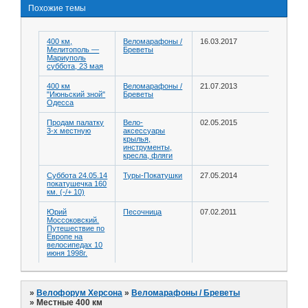
Похожие темы
400 км,
Веломарафоны /
16.03.2017
Мелитополь —
Бреветы
Мариуполь
суббота, 23 мая
400 км
Веломарафоны /
21.07.2013
"Июньский зной"
Бреветы
Одесса
Продам палатку
Вело-
02.05.2015
3-х местную
аксессуары
крылья,
инструменты,
кресла, фляги
Суббота 24.05.14
Туры-Покатушки
27.05.2014
покатушечка 160
км. (-/+ 10)
Юрий
Песочница
07.02.2011
Моссоковский.
Путешествие по
Европе на
велосипедах 10
июня 1998г.
»
Велофорум Херсона
»
Веломарафоны / Бреветы
»
Местные 400 км