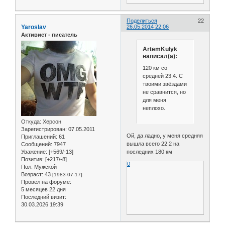
Поделиться
22
Yaroslav
26.05.2014 22:06
Активист - писатель
ArtemKulyk
написал(а):
120 км со
средней 23.4. С
твоими звёздами
не сравнится, но
для меня
неплохо.
Откуда:
Херсон
Зарегистрирован
: 07.05.2011
Ой, да ладно, у меня средняя
Приглашений:
61
вышла всего 22,2 на
Сообщений:
7947
последних 180 км
Уважение:
[+569/-13]
Позитив:
[+217/-8]
0
Пол:
Мужской
Возраст:
43
[1983-07-17]
Провел на форуме:
5 месяцев 22 дня
Последний визит:
30.03.2026 19:39