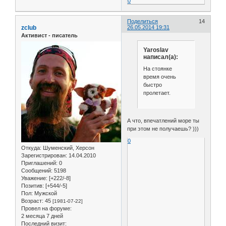
0
Поделиться
14
zclub
26.05.2014 19:31
Активист - писатель
Yaroslav
написал(а):
На стоянке
время очень
быстро
пролетает.
А что, впечатлений море ты
при этом не получаешь? )))
0
Откуда:
Шуменский, Херсон
Зарегистрирован
: 14.04.2010
Приглашений:
0
Сообщений:
5198
Уважение:
[+222/-8]
Позитив:
[+544/-5]
Пол:
Мужской
Возраст:
45
[1981-07-22]
Провел на форуме:
2 месяца 7 дней
Последний визит: