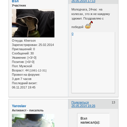
Вэл
26.05.2014 17:13
Участник
Молодчага, 24час на
колесах, это ж не каждому
здюжит. Поздравляю с
победой
0
Откуда:
Kherson
Зарегистрирован
: 25.02.2014
Приглашений:
0
Сообщений:
30
Уважение:
[+3/-0]
Позитив:
[+0/-0]
Пол:
Мужской
Возраст:
44
[1981-12-31]
Провел на форуме:
3 дня 7 часов
Последний визит:
06.11.2017 19:45
Поделиться
13
Yaroslav
26.05.2014 19:26
Активист - писатель
Вэл
написал(а):