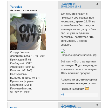
Поделиться
2
Yaroslav
25.05.2014 18:42
Активист - писатель
Для тех, кто следит: я
приехал и уже поспал. Всё
нормально, время 23:45, но
можно было и быстрее, как
минимум на час, в пути было
две ненужных длинных
остановки, посмотрел, что
вписываюсь и уже не
спешил.
Откуда:
Херсон
Зарегистрирован
: 07.05.2011
Приглашений:
61
Всё таки 400 это загадочная
Сообщений:
7947
дистанция. Под конец откуда-
Уважение:
[+569/-13]
то взялись силы и последние
Позитив:
[+217/-8]
40 км валил не пределе.
Пол:
Мужской
Возраст:
43
[1983-07-17]
А знаете ли вы, что вечерняя
Провел на форуме:
роса может выпадать, в том
5 месяцев 22 дня
Последний визит:
числе, и на бороду
30.03.2026 19:39
+5
Поделиться
3
25.05.2014 20:33