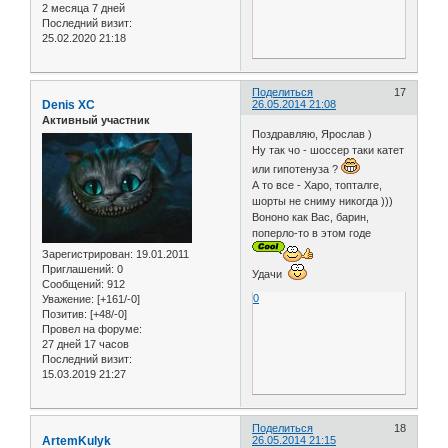
2 месяца 7 дней
Последний визит:
25.02.2020 21:18
Поделиться
17
Denis XC
26.05.2014 21:08
Активный участник
Поздравляю, Ярослав )
Ну так чо - шоссер таки катет
или гипотенуза ?
А то все - Харо, топталге,
шорты не сниму никогда )))
Вононо как Вас, барин,
поперло-то в этом годе
Зарегистрирован
: 19.01.2011
Приглашений:
0
Удачи
Сообщений:
912
0
Уважение:
[+161/-0]
Позитив:
[+48/-0]
Провел на форуме:
27 дней 17 часов
Последний визит:
15.03.2019 21:27
Поделиться
18
ArtemKulyk
26.05.2014 21:15