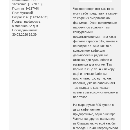
Уважение:
[+569/-13]
Позитив:
[+217/-8]
Честно говоря вот как-то не
Пол:
Мужской
могу себе представить какое-
Возраст:
43
[1983-07-17]
то кафе из американских
Провел на форуме:
фильмов... Хотя припоминаю
5 месяцев 22 дня
парочку, со всякими там
Последний визит:
конкурсами и
30.03.2026 19:39
представлениями, типа как в
фильме «трасса 61», такого я
не встречал. Был как-то в
конкретном кафе для
дальнобоев и рядом же
стоянка для дальнобоев и
гостиница для них же. Там
барыжня ещё та. А к вечеру
ещё и ночные бабочки
подтягиваются, ну т.е. как
бабочки, уже не бабочки лет
так двадцать как, «какая
осень в лагерях» из колонок и
всё такое.
На маршрутах 300 кушал в
двух кафе, они не
придорожные, одно в центре
Чаплынки, другое на выезде
из Скадовска, но ещё как бы
в городе. На 400 перекусывал