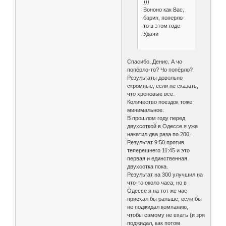
)))
Вононо как Вас,
барин, поперло-
то в этом годе
Удачи
Спасибо, Денис. А чо
попёрло-то? Чо попёрло?
Результаты довольно
скромные, если не сказать,
что хреновые все.
Количество поездок тоже
минимальное.
В прошлом году перед
двухсоткой в Одессе я уже
накатил два раза по 200.
Результат 9:50 против
теперешнего 11:45 и это
первая и единственная
двухсотка пока.
Результат на 300 улучшил на
что-то около часа, но в
Одессе я на тот же час
приехал бы раньше, если бы
не поджидал компанию,
чтобы самому не ехать (и зря
поджидал, как потом