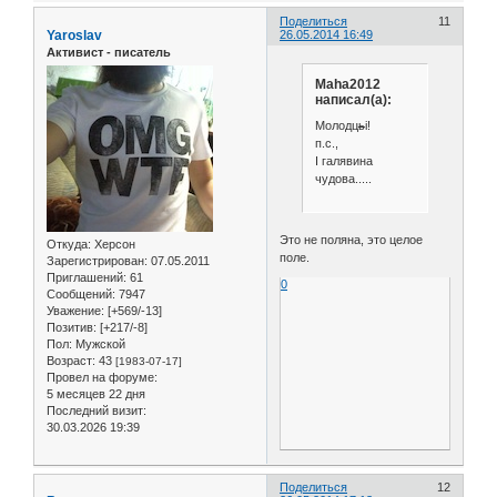
Поделиться
11
Yaroslav
26.05.2014 16:49
Активист - писатель
Maha2012
написал(а):
Молодц
ь
і!
п.с.,
І галявина
чудова.....
Это не поляна, это целое
Откуда:
Херсон
поле.
Зарегистрирован
: 07.05.2011
Приглашений:
61
0
Сообщений:
7947
Уважение:
[+569/-13]
Позитив:
[+217/-8]
Пол:
Мужской
Возраст:
43
[1983-07-17]
Провел на форуме:
5 месяцев 22 дня
Последний визит:
30.03.2026 19:39
Поделиться
12