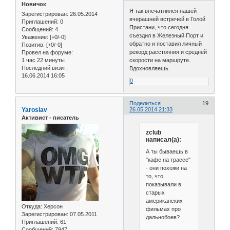
Новичок
Я так впечатлился нашей
Зарегистрирован
: 26.05.2014
вчерашней встречей в Голой
Приглашений:
0
Пристани, что сегодня
Сообщений:
4
съездил в Железный Порт и
Уважение:
[+0/-0]
обратно и поставил личный
Позитив:
[+0/-0]
рекорд расстояния и средней
Провел на форуме:
1 час 22 минуты
скорости на маршруте.
Последний визит:
Вдохновляешь.
16.06.2014 16:05
0
Поделиться
19
Yaroslav
26.05.2014 21:33
Активист - писатель
zclub
написал(а):
А ты бываешь в
"кафе на трассе"
- они похожи на
то, что
показывали в
старых
американских
Откуда:
Херсон
фильмах про
Зарегистрирован
: 07.05.2011
дальнобоев?
Приглашений:
61
Сообщений:
7947