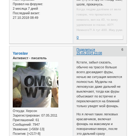
Провел на форуме:
шоле, прокачусь.
2 месяца 7 дней
Когда людям далёким от вело
Последний визит:
говорю, что прокатился
27.10.2018 08:49
немного, кил на 40, то вижу
удивление в глазах. 40?!
Немного?! А тут 400. Жму руки.
0
Поделиться
6
Yaroslav
25.05.2014 23:08
Активист - писатель
Кстати, забыл сказать,
обычно на трассе больше
всего досаждают фуры,
ночью же ситуация меняется
полностью. Мудилы на
легковухах даже дальний не
выключают, тогда как фуры
объезжают по встречке и
переключаются на ближний
только увидят мой фонарь.
Откуда:
Херсон
Но я лечил таких легковых
Зарегистрирован
: 07.05.2011
красавчиков, включал
Приглашений:
61
фонарь на максимум и
Сообщений:
7947
поворачивал вверх, после
Уважение:
[+569/-13]
Позитив:
[+217/-8]
это дальний сразу