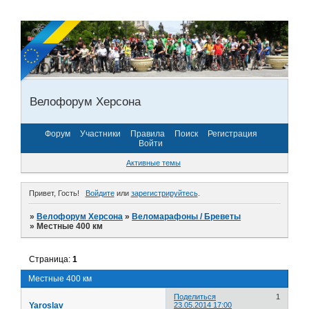
Велофорум Херсона
Форум
Участники
Правила
Поиск
Регистрация
Войти
Активные темы
Привет, Гость!
Войдите
или
зарегистрируйтесь
.
»
Велофорум Херсона
»
Веломарафоны / Бреветы
»
Местные 400 км
Страница:
1
Местные 400 км
Поделиться
1
Yaroslav
23.05.2014 17:00