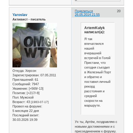
Поделиться
20
Yaroslav
26.05.2014 21:55
Активист - писатель
ArtemKulyk
написал(а):
Я так
впечатлился
нашей
вчерашней
встречей в Голой
Пристани, что
сегодня съездил
Откуда:
Херсон
в Железный Порт
Зарегистрирован
: 07.05.2011
и обратно и
Приглашений:
61
поставил личный
Сообщений:
7947
рекорд
Уважение:
[+569/-13]
расстояния и
Позитив:
[+217/-8]
средней
Пол:
Мужской
скорости на
Возраст:
43
[1983-07-17]
маршруте.
Провел на форуме:
5 месяцев 22 дня
Последний визит:
30.03.2026 19:39
Ух ты, Артём, поздравляю с
новыми достижениями и с
присоединением к форуму.