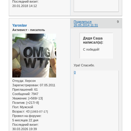
Последний визит:
20.01.2018 14:12
Поделиться
9
Yaroslav
26.05.2014 11:31
Активист - писатель
Дядя Саша
написал(а):
С победой!
Ура! Спасибо.
0
Откуда:
Херсон
Зарегистрирован
: 07.05.2011
Приглашений:
61
Сообщений:
7947
Уважение:
[+569/-13]
Позитив:
[+217/-8]
Пол:
Мужской
Возраст:
43
[1983-07-17]
Провел на форуме:
5 месяцев 22 дня
Последний визит:
30.03.2026 19:39