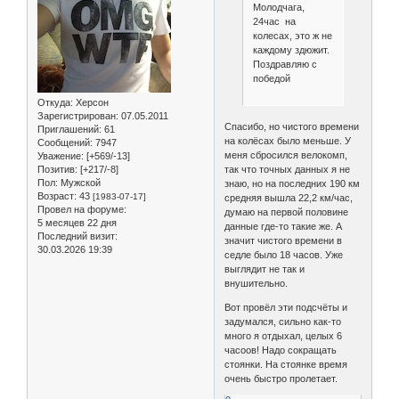
Молодчага,
24час на
колесах, это ж не
каждому здюжит.
Поздравляю с
победой
Откуда:
Херсон
Зарегистрирован
: 07.05.2011
Спасибо, но чистого времени
Приглашений:
61
на колёсах было меньше. У
Сообщений:
7947
меня сбросился велокомп,
Уважение:
[+569/-13]
Позитив:
[+217/-8]
так что точных данных я не
Пол:
Мужской
знаю, но на последних 190 км
Возраст:
43
[1983-07-17]
средняя вышла 22,2 км/час,
Провел на форуме:
думаю на первой половине
5 месяцев 22 дня
данные где-то такие же. А
Последний визит:
значит чистого времени в
30.03.2026 19:39
седле было 18 часов. Уже
выглядит не так и
внушительно.
Вот провёл эти подсчёты и
задумался, сильно как-то
много я отдыхал, целых 6
часоов! Надо сокращать
стоянки. На стоянке время
очень быстро пролетает.