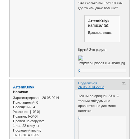
Это сколько вышло? 100 км
где-то или даже больше?
ArtemKulyk
написал(а):
Вдохновляешь.
Круто! Это радует.
0
Поделиться
21
ArtemKulyk
26.05.2014 22:03
Новичок
120 км со средней 23.4. С
Зарегистрирован
: 26.05.2014
твоими звёздами не
Приглашений:
0
сравнится, но для меня
Сообщений:
4
неплохо.
Уважение:
[+0/-0]
Позитив:
[+0/-0]
0
Провел на форуме:
1 час 22 минуты
Последний визит:
16.06.2014 16:05