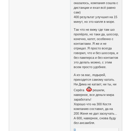
оказалось, компания сошла с
дистанции и ехал всё равно
сам)
400 результат улучшил на 15
минут, но это капля в море.
Так что не вижу где там шо
пропёрло, но таки да, шоссер,
конечно, катет, особенно с
контактами. Я же и не
отрицал. Я просто всегда
говорил, что и без шоссера, и
без памперса и без контактов
это делать можно, с этим
всем просто удобнее.
А из-за вас, лодырей,
приходится самому катать.
Ни Дима не катает, ни ты, ни
Серёга
решили,
наверное, все деньги мира
заработать!
Хорошо что на 300 Костя
компанию составил, да на
200 Женя не дал заскучать...
А 600, наверное, снова буду
без ан
самбля.
0