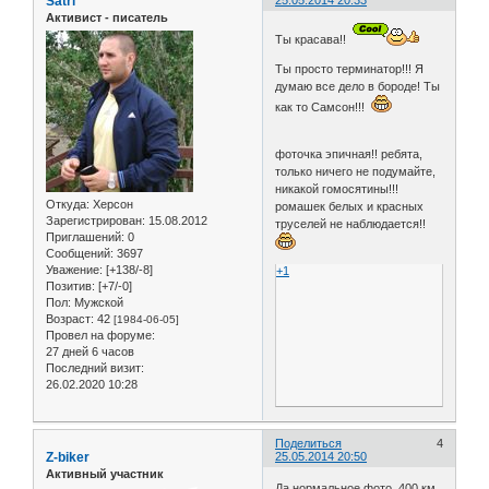
Satri
Активист - писатель
Ты красава!!
Ты просто терминатор!!! Я
думаю все дело в бороде! Ты
как то Самсон!!!
фоточка эпичная!! ребята,
только ничего не подумайте,
никакой гомосятины!!!
Откуда:
Херсон
ромашек белых и красных
Зарегистрирован
: 15.08.2012
труселей не наблюдается!!
Приглашений:
0
Сообщений:
3697
Уважение:
[+138/-8]
+1
Позитив:
[+7/-0]
Пол:
Мужской
Возраст:
42
[1984-06-05]
Провел на форуме:
27 дней 6 часов
Последний визит:
26.02.2020 10:28
Поделиться
4
Z-biker
25.05.2014 20:50
Активный участник
Да нормальное фото, 400 км