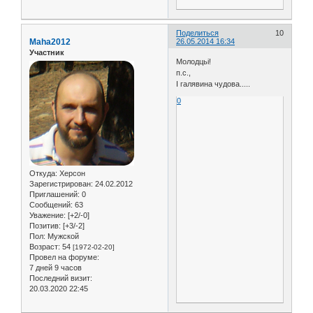
Поделиться
10
Maha2012
26.05.2014 16:34
Участник
Молодцьі!
п.с.,
І галявина чудова.....
0
Откуда:
Херсон
Зарегистрирован
: 24.02.2012
Приглашений:
0
Сообщений:
63
Уважение:
[+2/-0]
Позитив:
[+3/-2]
Пол:
Мужской
Возраст:
54
[1972-02-20]
Провел на форуме:
7 дней 9 часов
Последний визит:
20.03.2020 22:45