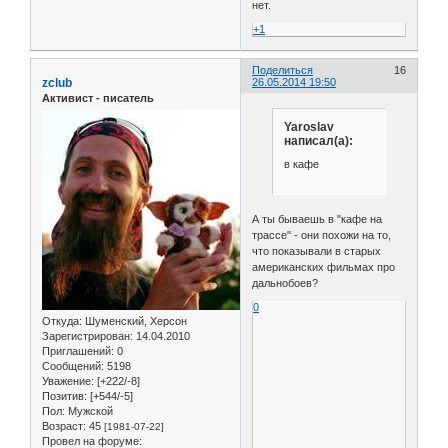
нет.
+1
Поделиться
16
zclub
26.05.2014 19:50
Активист - писатель
Yaroslav
написал(а):
в кафе
А ты бываешь в "кафе на
трассе" - они похожи на то,
что показывали в старых
американских фильмах про
дальнобоев?
0
Откуда:
Шуменский, Херсон
Зарегистрирован
: 14.04.2010
Приглашений:
0
Сообщений:
5198
Уважение:
[+222/-8]
Позитив:
[+544/-5]
Пол:
Мужской
Возраст:
45
[1981-07-22]
Провел на форуме: