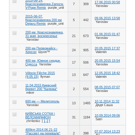
2015-06-14,
17.06.2015 00:58
Краснознаменка Zanoza-
7
309
Yaroslav
V-Pope Remix
purple_unit
2015-06-07,
09.06.2015 13:58
Краснознаменка 200 км
5
442
Yaroslav
Dejavu Remix
purple_unit
200 км: Краснознамянка,
01.06.2015 01:47
31 мая, воскресенье
21
673
Yaroslav
Yaroslav
200 км Первомайск -
20.05.2015 17:37
24
905
Херсон
Шуня™
Valentin
400 км, Южное сердце,
20.05.2015 15:54
17
506
Одесса
Yaroslav
Yaroslav
Vélocio Flèche 2015
12.05.2015 18:42
13
647
(9.05.15)
flyman
Valentin
11.04.2015 Киевский
08.05.2015 07:07
бревет 200 "Калюжа"
2
554
Yaroslav
miker
600 км — Мелитополь
10.11.2014 11:32
13
1465
Yaroslav
Дядя Саша
КИЇВСЬКА СОТКА \
10.09.2014 09:06
ВЕЛОМАРАФОН
31
1184
Satri
zhr4enko
[
1
2
]
400km 2014.06.21-22
07.07.2014 13:23
"Рассвет на перевале"
2
398