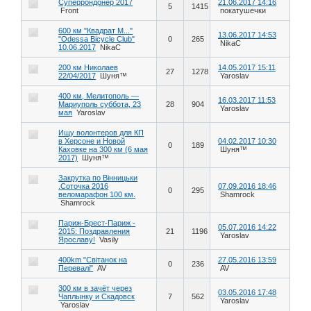
Суперрондонер 2017
21.06.2017 14:16
5
1415
Front
покатушечки
600 км "Квадрат М..."
13.06.2017 14:53
"Odessa Bicycle Club"
0
265
NikaC
10.06.2017
NikaC
200 км Николаев
14.05.2017 15:11
27
1278
22/04/2017
Шуня™
Yaroslav
400 км, Мелитополь —
16.03.2017 11:53
Мариуполь суббота, 23
28
904
Yaroslav
мая
Yaroslav
Ищу волонтеров для КП
в Херсоне и Новой
04.02.2017 10:30
0
189
Каховке на 300 км (6 мая
Шуня™
2017)
Шуня™
Закрутка по Вінницьки
.Соточка 2016
07.09.2016 18:46
0
295
веломарафон 100 км.
Shamrock
Shamrock
Париж-Брест-Париж -
05.07.2016 14:22
2015: Поздравления
21
1196
Yaroslav
Ярославу!
Vasily
400km "Світанок на
27.05.2016 13:59
0
236
Перевалі"
AV
AV
300 км в зачёт через
03.05.2016 17:48
Чаплынку и Скадовск
7
562
Yaroslav
Yaroslav