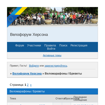
Велофорум Херсона
Форум
Участники
Правила
Поиск
Регистрация
Войти
Активные темы
Привет, Гость!
Войдите
или
зарегистрируйтесь
.
»
Велофорум Херсона
»
Веломарафоны / Бреветы
Страница:
1
2
»
Веломарафоны / Бреветы
Последнее
Тема
Ответов
Просмотров
сообщение