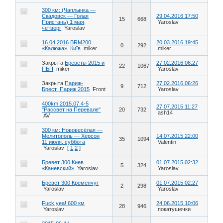
300 км: (Чаплынка —
Скадовск — Голая
29.04.2016 17:50
15
668
Пристань) 1 мая,
Yaroslav
четверг
Yaroslav
16.04.2016 BRM200
20.03.2016 19:45
0
292
«Калюжа», Київ
miker
miker
Закрыта
Бреветы 2015 и
27.02.2016 06:27
22
1067
ПБП
miker
Yaroslav
Закрыта
Париж-
27.02.2016 06:26
9
712
Брест_Париж 2015
Front
Yaroslav
400km 2015.07.4-5
27.07.2015 11:27
"Рассвет на Перевале"
20
732
ash14
AV
300 км: Нововесёлая —
Мелитополь — Херсон
14.07.2015 22:00
35
1094
11 июля, суббота
Valentin
Yaroslav
[
1
2
]
Бревет 300 Киев
01.07.2015 02:32
5
324
«Каневский»
Yaroslav
Yaroslav
Бревет 300 Кременчуг
01.07.2015 02:27
2
298
Yaroslav
Yaroslav
Fuck yea! 600 км
24.06.2015 10:06
28
946
Yaroslav
покатушечки