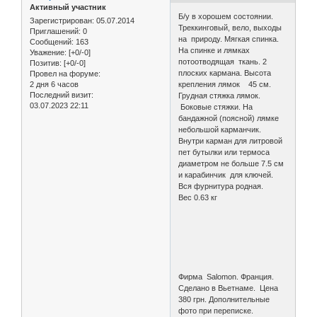
Активный участник
Б/у в хорошем состоянии.
Зарегистрирован
: 05.07.2014
Треккинговый, вело, выходы
Приглашений:
0
на природу. Мягкая спинка.
Сообщений:
163
На спинке и лямках
Уважение:
[+0/-0]
потоотводящая ткань. 2
Позитив:
[+0/-0]
плоских кармана. Высота
Провел на форуме:
2 дня 6 часов
крепления лямок 45 см.
Последний визит:
Грудная стяжка лямок.
03.07.2023 22:11
Боковые стяжки. На
бандажной (поясной) лямке
небольшой карманчик.
Внутри карман для литровой
пет бутылки или термоса
диаметром не больше 7.5 см
и карабинчик для ключей.
Вся фурнитура родная.
Вес 0.63 кг
Фирма Salomon. Франция.
Сделано в Вьетнаме. Цена
380 грн. Дополнительные
фото при переписке.