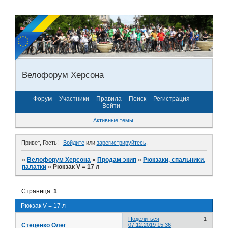
Велофорум Херсона
Форум
Участники
Правила
Поиск
Регистрация
Войти
Активные темы
Привет, Гость!
Войдите
или
зарегистрируйтесь
.
»
Велофорум Херсона
»
Продам экип
»
Рюкзаки, спальники,
палатки
»
Рюкзак V = 17 л
Страница:
1
Рюкзак V = 17 л
Поделиться
1
Стеценко Олег
07.12.2019 15:36