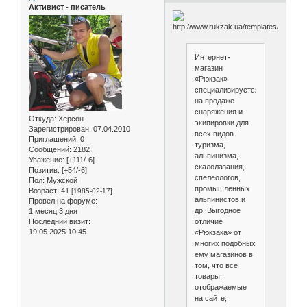
Активист - писатель
Интернет-
магазин
«Рюкзак»
специализируется
на продаже
снаряжения и
Откуда:
Херсон
экипировки для
Зарегистрирован
: 07.04.2010
всех видов
Приглашений:
0
туризма,
Сообщений:
2182
альпинизма,
Уважение:
[+111/-6]
скалолазания,
Позитив:
[+54/-6]
спелеологов,
Пол:
Мужской
промышленных
Возраст:
41
[1985-02-17]
альпинистов и
Провел на форуме:
др. Выгодное
1 месяц 3 дня
отличие
Последний визит:
19.05.2025 10:45
«Рюкзака» от
многих подобных
ему магазинов в
том, что все
товары,
отображаемые
на сайте,