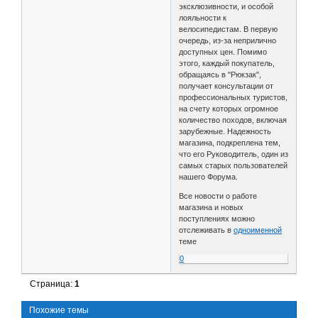
эксклюзивности, и особой
лояльности к
велосипедистам. В первую
очередь, из-за неприлично
доступных цен. Помимо
этого, каждый покупатель,
обращаясь в "Рюкзак",
получает консультации от
профессиональных туристов,
на счету которых огромное
количество походов, включая
зарубежные. Надежность
магазина, подкреплена тем,
что его Руководитель, один из
самых старых пользователей
нашего Форума.
Все новости о работе
магазина и новых
поступлениях можно
отслеживать в
одноименной
теме
0
Страница:
1
Похожие темы