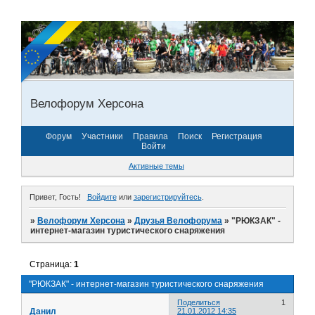
Велофорум Херсона
Форум
Участники
Правила
Поиск
Регистрация
Войти
Активные темы
Привет, Гость!
Войдите
или
зарегистрируйтесь
.
»
Велофорум Херсона
»
Друзья Велофорума
»
"РЮКЗАК" -
интернет-магазин туристического снаряжения
Страница:
1
"РЮКЗАК" - интернет-магазин туристического снаряжения
Поделиться
1
Данил
21.01.2012 14:35