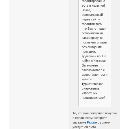
гарантированно
есть в наличии!
Заказ,
оформленный
через сайт –
гарантия того,
что Вам отправят
оформленный
заказ сразу же
после его оплаты
без ожидания
поставки,
доделки и пр. На
сайте «Рюкзака»
Вы можете
ознакомиться с
ассортиментом и
купить
туристическое
снаряжение
известных
производителей
Те, кто уже совершал покупки
в херсонском интернет-
магазине
Рюкзак
, успели
убедиться в его