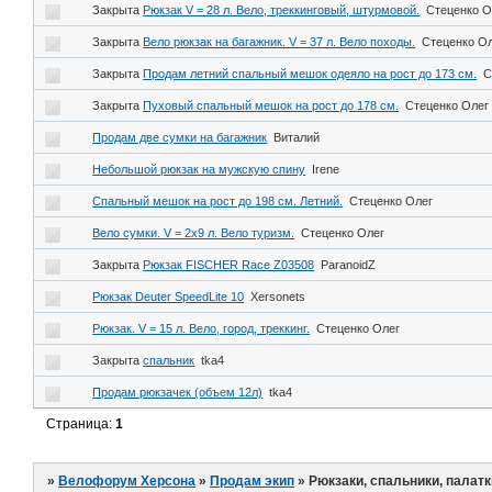
Закрыта
Рюкзак V = 28 л. Вело, треккинговый, штурмовой.
Стеценко О
Закрыта
Вело рюкзак на багажник. V = 37 л. Вело походы.
Стеценко О
Закрыта
Продам летний спальный мешок одеяло на рост до 173 см.
С
Закрыта
Пуховый спальный мешок на рост до 178 см.
Стеценко Олег
Продам две сумки на багажник
Виталий
Небольшой рюкзак на мужскую спину
Irene
Спальный мешок на рост до 198 см. Летний.
Стеценко Олег
Вело сумки. V = 2х9 л. Вело туризм.
Стеценко Олег
Закрыта
Рюкзак FISCHER Race Z03508
ParanoidZ
Рюкзак Deuter SpeedLite 10
Xersonets
Рюкзак. V = 15 л. Вело, город, треккинг.
Стеценко Олег
Закрыта
спальник
tka4
Продам рюкзачек (объем 12л)
tka4
Страница:
1
»
Велофорум Херсона
»
Продам экип
»
Рюкзаки, спальники, палатк