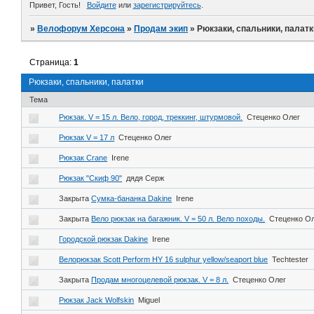
Привет, Гость!
Войдите
или
зарегистрируйтесь
.
»
Велофорум Херсона
»
Продам экип
»
Рюкзаки, спальники, палатк
Страница:
1
Рюкзаки, спальники, палатки
Тема
Рюкзак. V = 15 л. Вело, город, треккинг, штурмовой.
Стеценко Олег
Рюкзак V = 17 л
Стеценко Олег
Рюкзак Crane
Irene
Рюкзак "Скиф 90"
дядя Серж
Закрыта
Сумка-бананка Dakine
Irene
Закрыта
Вело рюкзак на багажник. V = 50 л. Вело походы.
Стеценко О
Городской рюкзак Dakine
Irene
Велорюкзак Scott Perform HY 16 sulphur yellow/seaport blue
Techtester
Закрыта
Продам многоцелевой рюкзак. V = 8 л.
Стеценко Олег
Рюкзак Jack Wolfskin
Miguel