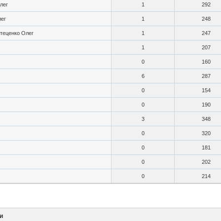
лег
1
292
лег
1
248
теценко Олег
1
247
1
207
0
160
6
287
0
154
0
190
3
348
0
320
0
181
0
202
0
214
и