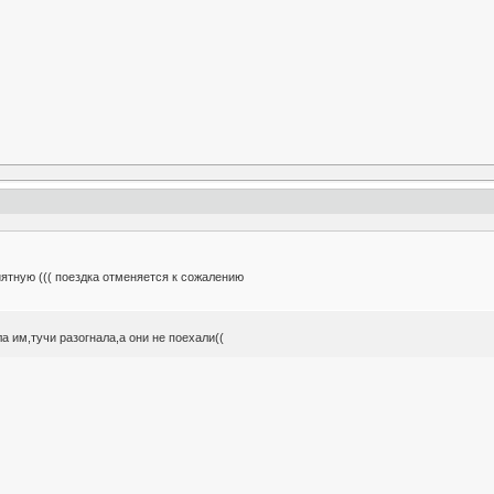
ятную ((( поездка отменяется к сожалению
а им,тучи разогнала,а они не поехали((