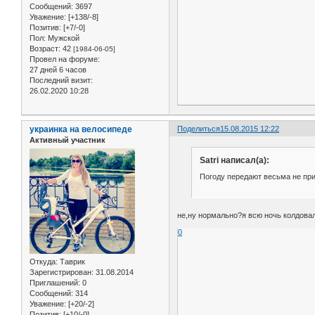
Сообщений:
3697
Уважение:
[+138/-8]
Позитив:
[+7/-0]
Пол:
Мужской
Возраст:
42
[1984-06-05]
Провел на форуме:
27 дней 6 часов
Последний визит:
26.02.2020 10:28
украинка на велосипеде
Поделиться
15.08.2015 12:22
Активный участник
Satri написал(а):
Погоду передают весьма не при
не,ну нормально?я всю ночь колдовал
0
Откуда:
Таврик
Зарегистрирован
: 31.08.2014
Приглашений:
0
Сообщений:
314
Уважение:
[+20/-2]
Позитив:
[+10/-0]