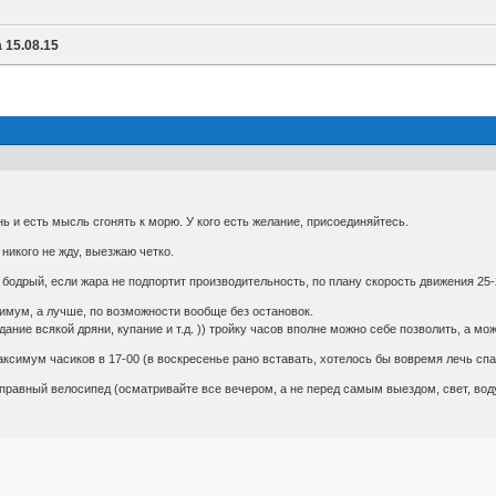
 15.08.15
ь и есть мысль сгонять к морю. У кого есть желание, присоединяйтесь.
 никого не жду, выезжаю четко.
 бодрый, если жара не подпортит производительность, по плану скорость движения 25-
имум, а лучше, по возможности вообще без остановок.
ние всякой дряни, купание и т.д. )) тройку часов вполне можно себе позволить, а мо
симум часиков в 17-00 (в воскресенье рано вставать, хотелось бы вовремя лечь спат
правный велосипед (осматривайте все вечером, а не перед самым выездом, свет, воду,