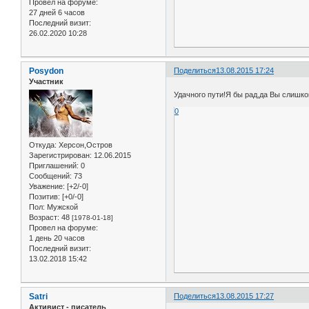
Провел на форуме:
27 дней 6 часов
Последний визит:
26.02.2020 10:28
Posydon
Поделиться
13.08.2015 17:24
Участник
Удачного пути!Я бы рад,да Вы слиш
0
Откуда:
Херсон,Остров
Зарегистрирован
: 12.06.2015
Приглашений:
0
Сообщений:
73
Уважение:
[+2/-0]
Позитив:
[+0/-0]
Пол:
Мужской
Возраст:
48
[1978-01-18]
Провел на форуме:
1 день 20 часов
Последний визит:
13.02.2018 15:42
Satri
Поделиться
13.08.2015 17:27
Активист - писатель