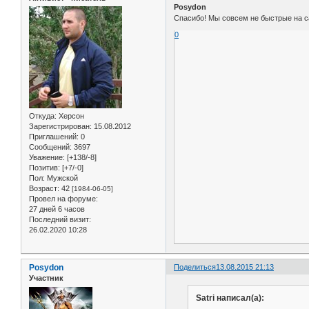
Posydon
Спасибо! Мы совсем не быстрые на с
0
Откуда:
Херсон
Зарегистрирован
: 15.08.2012
Приглашений:
0
Сообщений:
3697
Уважение:
[+138/-8]
Позитив:
[+7/-0]
Пол:
Мужской
Возраст:
42
[1984-06-05]
Провел на форуме:
27 дней 6 часов
Последний визит:
26.02.2020 10:28
Posydon
Поделиться
13.08.2015 21:13
Участник
Satri написал(а):