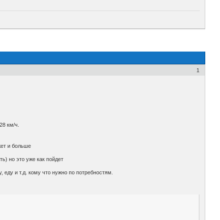
1
28 км/ч.
жет и больше
ь) но это уже как пойдет
 еду и т.д. кому что нужно по потребностям.