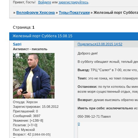
Привет, Гость!
Войдите
или
зарегистрируйтесь
.
»
Велофорум Херсона
»
Туры-Покатушки
»
Железный порт Суббота
Страница:
1
Железный порт Суббота 15.08.15
Satri
Поделиться
13.08.2015 14:52
Активист - писатель
Доброго дня!
В субботу обещают ясный, теплый ден
Выезд:
ТРЦ "Салют" в 7-00, если что,
Темп:
это не гонка, но темп планирую
Остановки:
по пути хотелось бы мин
возле моря существенный отдых, поеда
Возврат:
думаю выезжать обратно мак
Откуда:
Херсон
Зарегистрирован
: 15.08.2012
Иметь при себе:
исключительно
ис
Приглашений:
0
Сообщений:
3697
050-396-12-71 Павел
Уважение:
[+138/-8]
0
Позитив:
[+7/-0]
Пол:
Мужской
Возраст:
42
[1984-06-05]