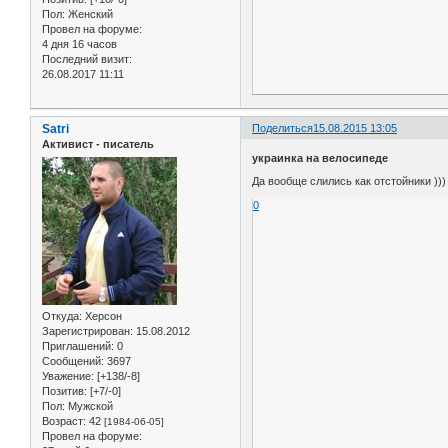
Пол:
Женский
Провел на форуме:
4 дня 16 часов
Последний визит:
26.08.2017 11:11
Satri
Поделиться
15.08.2015 13:05
Активист - писатель
украинка на велосипеде
Да вообще слились как отстойники ))
0
Откуда:
Херсон
Зарегистрирован
: 15.08.2012
Приглашений:
0
Сообщений:
3697
Уважение:
[+138/-8]
Позитив:
[+7/-0]
Пол:
Мужской
Возраст:
42
[1984-06-05]
Провел на форуме: