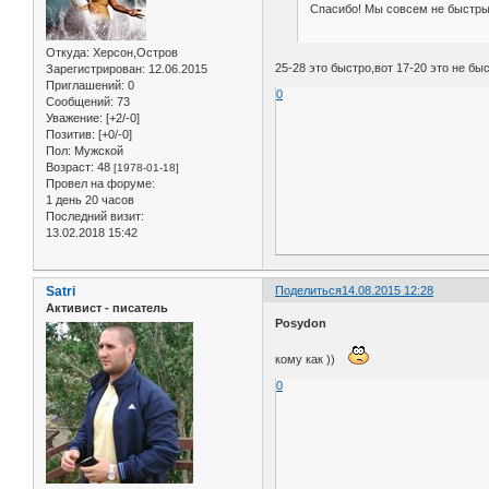
Спасибо! Мы совсем не быстры
Откуда:
Херсон,Остров
25-28 это быстро,вот 17-20 это не бы
Зарегистрирован
: 12.06.2015
Приглашений:
0
0
Сообщений:
73
Уважение:
[+2/-0]
Позитив:
[+0/-0]
Пол:
Мужской
Возраст:
48
[1978-01-18]
Провел на форуме:
1 день 20 часов
Последний визит:
13.02.2018 15:42
Satri
Поделиться
14.08.2015 12:28
Активист - писатель
Posydon
кому как ))
0