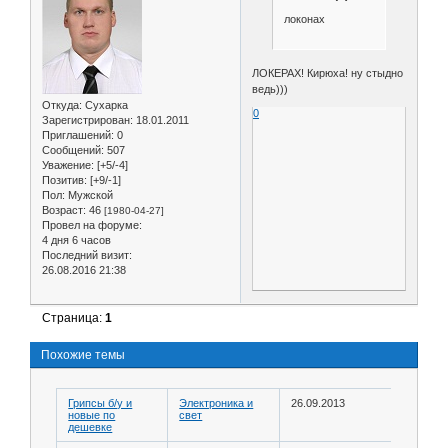
локонах
ЛОКЕРАХ! Кирюха! ну стыдно
ведь)))
Откуда:
Сухарка
0
Зарегистрирован
: 18.01.2011
Приглашений:
0
Сообщений:
507
Уважение:
[+5/-4]
Позитив:
[+9/-1]
Пол:
Мужской
Возраст:
46
[1980-04-27]
Провел на форуме:
4 дня 6 часов
Последний визит:
26.08.2016 21:38
Страница:
1
Похожие темы
Грипсы б/у и
Электроника и
26.09.2013
новые по
свет
дешевке