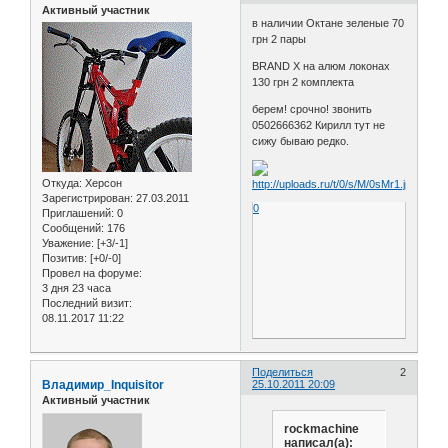
Активный участник
в наличии Октане зеленые 70
грн 2 пары
BRAND X на алюм локонах
130 грн 2 комплекта
берем! срочно! звонить
0502666362 Кирилл тут не
сижу бываю редко.
Откуда:
Херсон
Зарегистрирован
: 27.03.2011
0
Приглашений:
0
Сообщений:
176
Уважение:
[+3/-1]
Позитив:
[+0/-0]
Провел на форуме:
3 дня 23 часа
Последний визит:
08.11.2017 11:22
Поделиться
2
Владимир_Inquisitor
25.10.2011 20:09
Активный участник
rockmachine
написал(а):