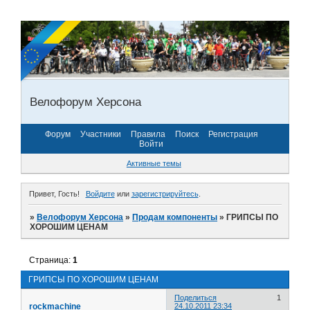
Велофорум Херсона
Форум
Участники
Правила
Поиск
Регистрация
Войти
Активные темы
Привет, Гость!
Войдите
или
зарегистрируйтесь
.
»
Велофорум Херсона
»
Продам компоненты
»
ГРИПСЫ ПО
ХОРОШИМ ЦЕНАМ
Страница:
1
ГРИПСЫ ПО ХОРОШИМ ЦЕНАМ
Поделиться
1
rockmachine
24.10.2011 23:34