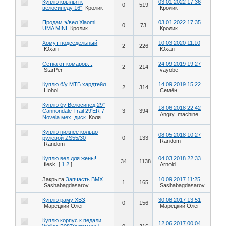
Куплю крылья к
03.01.2022 17:36
0
519
велосипеду 16"
Кролик
Кролик
Продам э/вел Xiaomi
03.01.2022 17:35
0
73
UMA MINI
Кролик
Кролик
Хомут подседельный
10.03.2020 11:10
2
226
Юхан
Юхан
Сетка от комаров...
24.09.2019 19:27
2
214
StarPer
vayobe
Куплю б/у МТБ хардтейл
14.09.2019 15:22
2
314
Hohol
Семён
Куплю бу Велосипед 29"
18.06.2018 22:42
Cannondale Trail 29'ER 7
3
394
Angry_machine
Novela мех. диск
Коля
Куплю нижнее кольцо
08.05.2018 10:27
рулевой ZS55/30
0
133
Random
Random
Куплю вел для жены!
04.03.2018 22:33
34
1138
flesk
[
1
2
]
Arnold
Закрыта
Запчасть BMX
10.09.2017 11:25
1
165
Sashabagdasarov
Sashabagdasarov
Куплю раму ХВЗ
30.08.2017 13:51
0
156
Марецкий Олег
Марецкий Олег
Куплю корпус к педали
12.06.2017 00:04