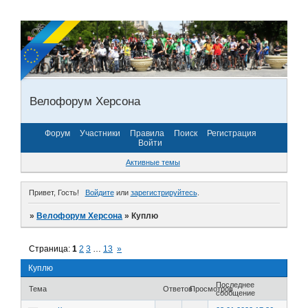
Велофорум Херсона
Форум
Участники
Правила
Поиск
Регистрация
Войти
Активные темы
Привет, Гость!
Войдите
или
зарегистрируйтесь
.
»
Велофорум Херсона
»
Куплю
Страница:
1
2
3
…
13
»
Куплю
Последнее
Тема
Ответов
Просмотров
сообщение