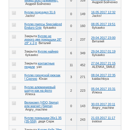
Wellgo B087(алюминь).
0
316
Андрей Бойченко
Андрей Бойченко
Куплю подседел 31.6
16.05.2017 12:32
0
149
Jacks!
Jacks!
Куплю грипсы Specialized
08.05.2017 19:51
0
160
Enduro Grip
6ykawko
6ykawko
Закрыта
Куплю не
29.04.2017 23:00
дорого две покрышки 28"
2
237
Виталий
29" х 2,0
Виталий
Закрыта
Куплю найнер
29.04.2017 01:19
6
349
6ykawko
6ykawko
Закрыта
контактные
27.04.2017 21:15
11
452
педали
yan
ALENKA_SMILE
Куплю городской рюкзак
08.04.2017 22:35
3
271
! Срочно
Юхан
kaidachloya
Куплю алюминиевый
05.04.2017 15:31
шатун как на фото
2
223
Илюха
Илюха
Велокомп (VDO,Sigma)
30.03.2017 20:11
или магнит (Sigma)
0
143
Angry_machine
Angry_machine
Куплю покрышки 26x1.35
21.03.2017 11:17
4
243
(35-559)
дядя Серж
trekker
Закрыта
Куплю байк 29er