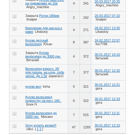
20.03.2017 20:35
на гидравлике до 10к
4
341
Angry_machine
Angry_machine
Закрыта
Ротор 180мм
20.03.2017 07:10
2
162
Snaiper
Snaiper
Крепление для насоса к
28.02.2017 13:35
4
271
раме
Lihatskiy
Lihatskiy
Куплю детский
16.02.2017 22:57
8
387
велосипед
Юхан
fox7788
Закрыта
Куплю
30.01.2017 19:10
велосипед до 3000 грн.
4
372
Виталий
Виталий
Велосипед взросл. 26'
30.01.2017 12:32
для города, на ходу, себе
7
377
Виталий
лично. До 1.5к
paparazzi
30.01.2017 12:21
куплю вел
kirha
5
321
gera
Куплю велосипед
30.01.2017 12:19
подростку на рост 180 .
6
322
gera
Блок Н.
Куплю велосипед до
30.01.2017 12:11
7
515
3000 грн.
Михаил
gera
Хочу купить велик!!!
30.01.2017 12:10
47
1293
vitko
[
1
2
]
gera