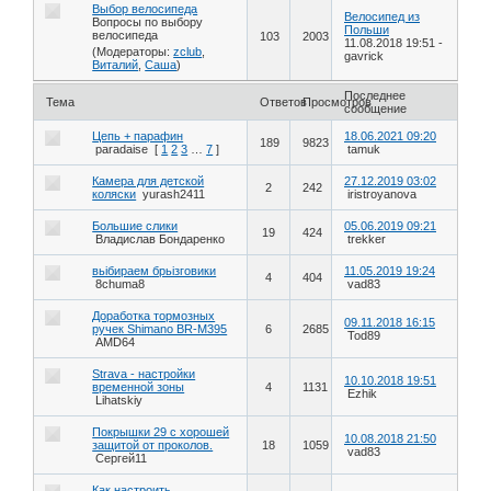
Выбор велосипеда
Велосипед из
Вопросы по выбору
Польши
велосипеда
103
2003
11.08.2018 19:51
-
(Модераторы:
zclub
,
gavrick
Виталий
,
Саша
)
Последнее
Тема
Ответов
Просмотров
сообщение
Цепь + парафин
18.06.2021 09:20
189
9823
paradaise
[
1
2
3
…
7
]
tamuk
Камера для детской
27.12.2019 03:02
2
242
коляски
yurash2411
iristroyanova
Большие слики
05.06.2019 09:21
19
424
Владислав Бондаренко
trekker
вьібираем брьізговики
11.05.2019 19:24
4
404
8chuma8
vad83
Доработка тормозных
09.11.2018 16:15
ручек Shimano BR-M395
6
2685
Tod89
AMD64
Strava - настройки
10.10.2018 19:51
временной зоны
4
1131
Ezhik
Lihatskiy
Покрышки 29 с хорошей
10.08.2018 21:50
защитой от проколов.
18
1059
vad83
Сергей11
Как настроить