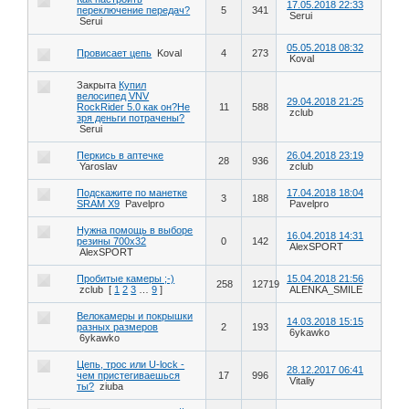
17.05.2018 22:33
переключение передач?
5
341
Serui
Serui
05.05.2018 08:32
Провисает цепь
Koval
4
273
Koval
Закрыта
Купил
велосипед VNV
29.04.2018 21:25
RockRider 5.0 как он?Не
11
588
zclub
зря деньги потрачены?
Serui
Перкись в аптечке
26.04.2018 23:19
28
936
Yaroslav
zclub
Подскажите по манетке
17.04.2018 18:04
3
188
SRAM X9
Pavelpro
Pavelpro
Нужна помощь в выборе
16.04.2018 14:31
резины 700х32
0
142
AlexSPORT
AlexSPORT
Пробитые камеры ;-)
15.04.2018 21:56
258
12719
zclub
[
1
2
3
…
9
]
ALENKA_SMILE
Велокамеры и покрышки
14.03.2018 15:15
разных размеров
2
193
6ykawko
6ykawko
Цепь, трос или U-lock -
28.12.2017 06:41
чем пристегиваешься
17
996
Vitaliy
ты?
ziuba