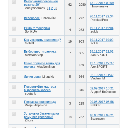
Выбор антипрокольной
13.12.2017 09:09
резины 29"
62
2080
Николаевич
lonelyridermax
[
1
2
3
]
20.11.2017 22:34
Велонасос
Евгений61
3
272
PerekatiPole
Ремонт фонарика
19.11.2017 19:04
4
263
SonikUA
zclub
Как ускорить велосипед?
19.11.2017 19:02
19
903
Gobifff
zclub
Выбор шестигранника
18.11.2017 22:02
7
385
AlexNonStop
AlexSPORT
Какие тормоза взять для
13.10.2017 22:37
1
189
горняка
AlexNonStop
AlexSPORT
02.10.2017 11:32
Линия цепи
Lihatskiy
5
984
Vladimir M
Посоветуйте мастера
02.09.2017 18:21
выровнять колеса
1
316
Андрей Бойченко
spotarik
Покраска велосипеда
29.08.2017 08:56
3
295
Игорь Абрамов
trekker
Установка багажника на
18.08.2017 09:21
раму без креплений
14
752
Велодрон
Zhora