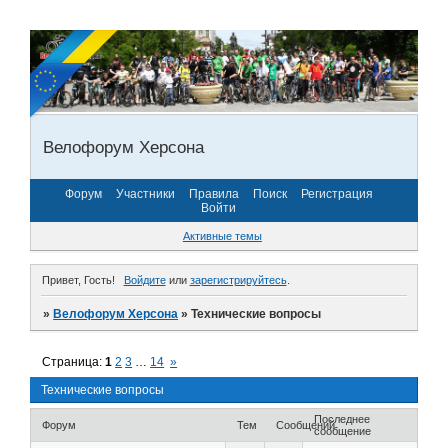
Велофорум Херсона
Форум
Участники
Правила
Поиск
Регистрация
Войти
Активные темы
Привет, Гость!
Войдите
или
зарегистрируйтесь
.
»
Велофорум Херсона
»
Технические вопросы
Страница:
1
2
3
…
14
»
Технические вопросы
Последнее
Форум
Тем
Сообщений
сообщение