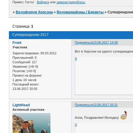
Привет, Гость!
Войдите
или
зарегистрируйтесь
.
»
Велофорум Херсона
»
Веломарафоны / Бреветы
»
Суперрондоне
Страница:
1
Суперрондонер 2017
Front
Поделиться
13.06.2017 14:30
Участник
Вот в Херсоне на одного суперрандон
Зарегистрирован
: 09.03.2012
Приглашений:
0
0
Сообщений:
117
Уважение:
[+8/-0]
Позитив:
[+0/-0]
Провел на форуме:
1 день 16 часов
Последний визит:
13.06.2017 20:55
LightHead
Поделиться
13.06.2017 20:11
Активный участник
Алла, Поздравляю! Молодец!
0