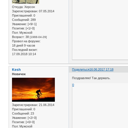
Откуда:
Херсон
Зарегистрирован
: 07.05.2014
Приглашений:
0
Сообщений:
289
Уважение:
[+9/-1]
Позитив:
[+1/-0]
Пол:
Мужской
Возраст:
38
[1988-04-29]
Провел на форуме:
18 дней 9 часов
Последний визит:
17.09.2018 10:14
Kesh
Поделиться
16.06.2017 17:18
Новичок
Поздравляю! Так держать.
0
Зарегистрирован
: 21.06.2014
Приглашений:
0
Сообщений:
23
Уважение:
[+2/-0]
Позитив:
[+0/-0]
Пол:
Мужской