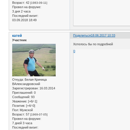
Возраст:
42
[1983-09-11]
Провел на форуме:
3 дня 2 часа
Последний визит:
03.09.2018 18:49
катей
Поделиться
18.06.2017 10:33
Участник
Хотелось бы по подробней
0
Откуда:
Белая Криница
ВАлександровский
Зарегистрирован
: 16.03.2014
Приглашений:
0
Сообщений:
93
Уважение:
[+6/-1]
Позитив:
[+4/-0]
Пол:
Мужской
Возраст:
57
[1969-07-05]
Провел на форуме:
7 дней 3 часа
Последний визит: