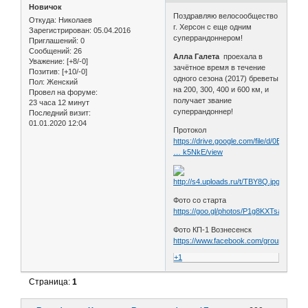
Новичок
Поздравляю велосообщество
Откуда:
Николаев
г. Херсон с еще одним
Зарегистрирован
: 05.04.2016
суперрандоннером!
Приглашений:
0
Сообщений:
26
Алла Галета
проехала в
Уважение:
[+8/-0]
зачётное время в течение
Позитив:
[+10/-0]
одного сезона (2017) бреветы
Пол:
Женский
на 200, 300, 400 и 600 км, и
Провел на форуме:
получает звание
23 часа 12 минут
суперрандоннер!
Последний визит:
01.01.2020 12:04
Протокол
https://drive.google.com/file/d/0B7ox4D
… k5NkE/view
Фото со старта
https://goo.gl/photos/P1g8KXTsamEstv
Фото КП-1 Вознесенск
https://www.facebook.com/groups/1391
+1
Страница:
1