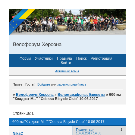
Велофорум Херсона
Форум
Участники
Правила
Поиск
Регистрация
Войти
Активные темы
Привет, Гость!
Войдите
или
зарегистрируйтесь
.
»
Велофорум Херсона
»
Веломарафоны / Бреветы
»
600 км
"Квадрат М..." "Odessa Bicycle Club" 10.06.2017
Страница:
1
600 км "Квадрат М..." "Odessa Bicycle Club" 10.06.2017
Поделиться
1
NikaC
13.06.2017 14:53