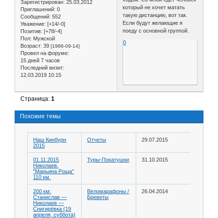
Зарегистрирован
: 25.03.2012
который не хочет матать
Приглашений:
0
такую дистанцию, вот так.
Сообщений:
552
Если будут желающие я
Уважение:
[+14/-0]
поеду с основной группой.
Позитив:
[+78/-4]
Пол:
Мужской
0
Возраст:
39
[1986-09-14]
Провел на форуме:
15 дней 7 часов
Последний визит:
12.03.2019 10:15
Страница:
1
Похожие темы
Наш Кинбурн
Отчеты
29.07.2015
2015
01.11.2015
Туры-Покатушки
31.10.2015
Николаев.
"Марьина Роща"
110 км.
200 км:
Веломарафоны /
26.04.2014
Станислав —
Бреветы
Николаев —
Снигирёвка (19
апреля, суббота)