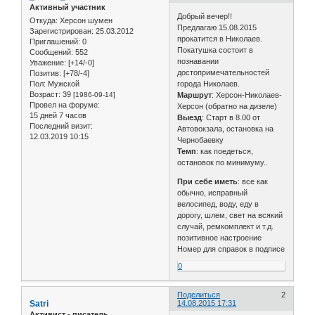
Активный участник
Добрый вечер!!
Откуда:
Херсон шумен
Предлагаю 15.08.2015
Зарегистрирован
: 25.03.2012
прокатится в Николаев.
Приглашений:
0
Покатушка состоит в
Сообщений:
552
познавании
Уважение:
[+14/-0]
достопримечательностей
Позитив:
[+78/-4]
Пол:
Мужской
города Николаев.
Возраст:
39
[1986-09-14]
Маршрут
: Херсон-Николаев-
Провел на форуме:
Херсон (обратно на дизеле)
15 дней 7 часов
Выезд
: Старт в 8.00 от
Последний визит:
Автовокзала, остановка на
12.03.2019 10:15
Чернобаевку
Темп
: как поедеться,
остановок по минимуму..
При себе иметь
: все как
обычно, исправный
велосипед, воду, еду в
дорогу, шлем, свет на всякий
случай, ремкомплект и т.д.
позитивное настроение
Номер для справок в подписе
0
Поделиться
2
Satri
14.08.2015 17:31
Активист - писатель