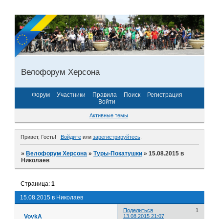
Велофорум Херсона
Форум
Участники
Правила
Поиск
Регистрация
Войти
Активные темы
Привет, Гость!
Войдите
или
зарегистрируйтесь
.
»
Велофорум Херсона
»
Туры-Покатушки
»
15.08.2015 в
Николаев
Страница:
1
15.08.2015 в Николаев
Поделиться
1
_VovkA_
13.08.2015 21:07