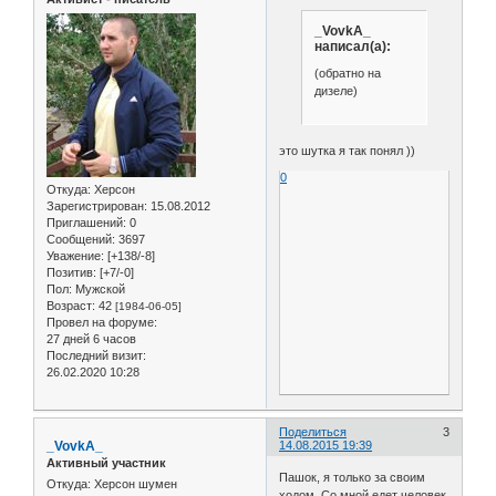
_VovkA_
написал(а):
(обратно на
дизеле)
это шутка я так понял ))
0
Откуда:
Херсон
Зарегистрирован
: 15.08.2012
Приглашений:
0
Сообщений:
3697
Уважение:
[+138/-8]
Позитив:
[+7/-0]
Пол:
Мужской
Возраст:
42
[1984-06-05]
Провел на форуме:
27 дней 6 часов
Последний визит:
26.02.2020 10:28
Поделиться
3
_VovkA_
14.08.2015 19:39
Активный участник
Пашок, я только за своим
Откуда:
Херсон шумен
ходом. Со мной едет человек