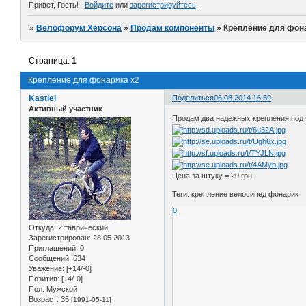
Привет, Гость!
Войдите
или
зарегистрируйтесь
.
»
Велофорум Херсона
»
Продам компоненты
»
Крепление для фон
Страница:
1
Крепление для фонарика х2
Kastiel
Поделиться
06.08.2014 16:59
Активный участник
Продам два надежных крепления под 
Цена за штуку = 20 грн
Теги: крепление велосипед фонарик
0
Откуда:
2 таврический
Зарегистрирован
: 28.05.2013
Приглашений:
0
Сообщений:
634
Уважение:
[+14/-0]
Позитив:
[+4/-0]
Пол:
Мужской
Возраст:
35
[1991-05-11]