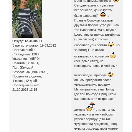
меня на шнурке сегодня
Сегодня ехала с чувством
без заносов, да не тут то
было занесло)))
в
Правые Солонцы сказать
друзьям Доброе утро решило
три жаворонка. На выезде с
Цюрупинска звонок затейника
(Шумбасова) который
Откуда:
Камышаны
сообщает увы ребята
, из
Зарегистрирован
: 19.03.2012
Приглашений:
0
за погоды не стали
Сообщений:
1283
оставаться с ночлегом
Уважение:
[+95/-0]
(все дома спят), но
Позитив:
[+181/-1]
гостеприимность и любовь к
Пол:
Женский
Возраст:
36
[1989-09-16]
велосипеду, природе
,
Провел на форуме:
он нам предложил более
1 месяц 12 дней
увлекательную поездку.
Последний визит:
Мы отправились на Пойму
21.10.2016 13:15
где при приезде к родникам
нас освежает и встречает
дождик
, не пытаясь
укрыться мы же наоборот
утреню зарядку (это так
чудесно под дождиком) под
чутким руководством жителя