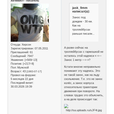
Активист - писатель
jask_9mm
написал(а):
Занос под
дождем - 30 км.
Как на
троллейбусах
раньше писали...
Откуда:
Херсон
А разве сейчас на
Зарегистрирован
: 07.05.2011
троллейбусах с гармошкой не
Приглашений:
61
осталось этой надписи « <—
Сообщений:
7947
Занос 1 метр —> »?
Уважение:
[+569/-13]
Позитив:
[+217/-8]
Кстати многие неправильно
Пол:
Мужской
понимают эту надпись. Это
Возраст:
43
[1983-07-17]
не такой занос, как на льду
Провел на форуме:
скольжение. Т.е. это не занос
5 месяцев 22 дня
Последний визит:
колёс, а занос корпуса
30.03.2026 19:39
относительно траектории
движения при повороте. На
словах трудно это объяснить,
а на деле происходит так: