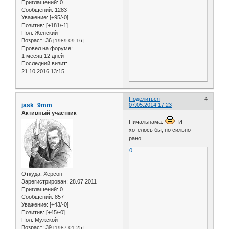
Приглашений:
0
Сообщений:
1283
Уважение:
[+95/-0]
Позитив:
[+181/-1]
Пол:
Женский
Возраст:
36
[1989-09-16]
Провел на форуме:
1 месяц 12 дней
Последний визит:
21.10.2016 13:15
Поделиться
4
jask_9mm
07.05.2014 17:23
Активный участник
Пичальнама.
И
хотелось бы, но сильно
рано...
0
Откуда:
Херсон
Зарегистрирован
: 28.07.2011
Приглашений:
0
Сообщений:
857
Уважение:
[+43/-0]
Позитив:
[+45/-0]
Пол:
Мужской
Возраст:
39
[1987-01-25]