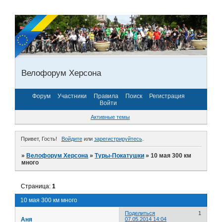
Велофорум Херсона
Форум
Участники
Правила
Поиск
Регистрация
Войти
Активные темы
Привет, Гость!
Войдите
или
зарегистрируйтесь
.
»
Велофорум Херсона
»
Туры-Покатушки
»
10 мая 300 км
много
Страница:
1
10 мая 300 км много
Поделиться
1
Аня
07.05.2014 14:04