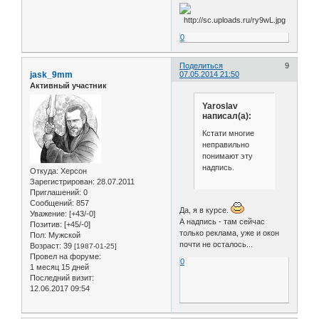
0
Поделиться
9
jask_9mm
07.05.2014 21:50
Активный участник
Yaroslav
написал(а):
Кстати многие
неправильно
понимают эту
надпись.
Откуда:
Херсон
Зарегистрирован
: 28.07.2011
Приглашений:
0
Сообщений:
857
Да, я в курсе.
Уважение:
[+43/-0]
А надпись - там сейчас
Позитив:
[+45/-0]
только реклама, уже и окон
Пол:
Мужской
почти не осталось...
Возраст:
39
[1987-01-25]
Провел на форуме:
0
1 месяц 15 дней
Последний визит:
12.06.2017 09:54