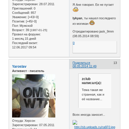
Зарегистрирован
: 28.07.2011
Я Ане говорил. Ее не пугает
Приглашений:
0
Сообщений:
857
Уважение:
[+43/-0]
lykyan
, ты нашел последнего
Позитив:
[+45/-0]
из могикан
Пол:
Мужской
Возраст:
39
[1987-01-25]
Отредактировано jask_9mm
Провел на форуме:
(08.05.2014 08:59)
1 месяц 15 дней
Последний визит:
0
12.06.2017 09:54
Поделиться
13
Yaroslav
08.05.2014 11:49
Активист - писатель
zclub
написал(а):
Тема такая же
странная, как и
её название...
Всех иногда заносит...
Откуда:
Херсон
Зарегистрирован
: 07.05.2011