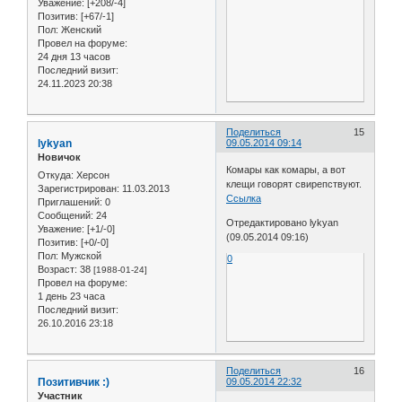
Уважение:
[+208/-4]
Позитив:
[+67/-1]
Пол:
Женский
Провел на форуме:
24 дня 13 часов
Последний визит:
24.11.2023 20:38
Поделиться
15
lykyan
09.05.2014 09:14
Новичок
Комары как комары, а вот
Откуда:
Херсон
клещи говорят свирепствуют.
Зарегистрирован
: 11.03.2013
Ссылка
Приглашений:
0
Сообщений:
24
Отредактировано lykyan
Уважение:
[+1/-0]
(09.05.2014 09:16)
Позитив:
[+0/-0]
Пол:
Мужской
0
Возраст:
38
[1988-01-24]
Провел на форуме:
1 день 23 часа
Последний визит:
26.10.2016 23:18
Поделиться
16
Позитивчик :)
09.05.2014 22:32
Участник