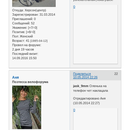
0
Откуда:
Херсон(центр)
Зарегистрирован
: 31.03.2014
Приглашений:
0
Сообщений:
52
Уважение:
[+7/-0]
Позитив:
[+8/-0]
Пол:
Женский
Возраст:
41
[1985-04-12]
Провел на форуме:
2 дня 19 часов
Последний визит:
14.09.2016 15:50
Поделиться
22
Аня
10.05.2014 22:26
Поэтесса велофорума
jask_9mm
Оленька на
телефон чет наклацала
Отредактировано Аня
(10.05.2014 22:27)
0