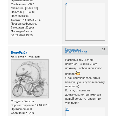
Приглашений:
61
Сообщений:
7947
0
Уважение:
[+569/-13]
Позитив:
[+217/-8]
Пол:
Мужской
Возраст:
43
[1983-07-17]
Провел на форуме:
5 месяцев 22 дня
Последний визит:
30.03.2026 19:39
Поделиться
14
ВелоРыба
08.05.2014 23:07
Активист - писатель
Название темы очень
понятное - 300 км много,
поэтому - небольшой занос
вправо
Я так наночевалась, что в
ближайшую неделю в палатку
не полезу)
Кстати, от комаров
досталось, но терпимо, а в
нашей области, говорят, их
Откуда:
г. Херсон
уже тьма?
Зарегистрирован
: 14.04.2010
Приглашений:
0
+1
Сообщений:
3209