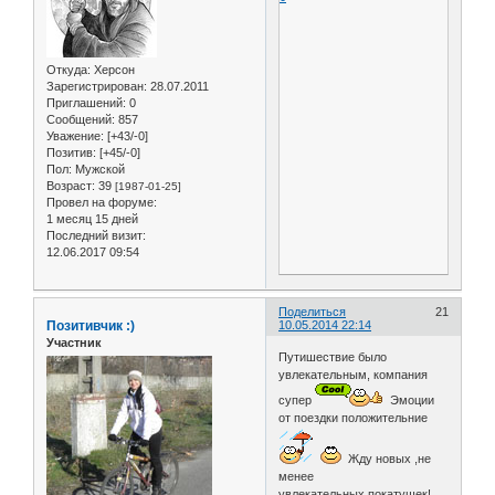
Откуда:
Херсон
Зарегистрирован
: 28.07.2011
Приглашений:
0
Сообщений:
857
Уважение:
[+43/-0]
Позитив:
[+45/-0]
Пол:
Мужской
Возраст:
39
[1987-01-25]
Провел на форуме:
1 месяц 15 дней
Последний визит:
12.06.2017 09:54
Поделиться
21
Позитивчик :)
10.05.2014 22:14
Участник
Путишествие было
увлекательным, компания
супер
Эмоции
от поездки положительние
Жду новых ,не
менее
увлекательных,покатушек!