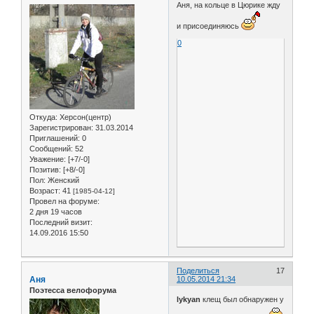
Аня, на кольце в Цюрике жду
и присоединяюсь
0
Откуда:
Херсон(центр)
Зарегистрирован
: 31.03.2014
Приглашений:
0
Сообщений:
52
Уважение:
[+7/-0]
Позитив:
[+8/-0]
Пол:
Женский
Возраст:
41
[1985-04-12]
Провел на форуме:
2 дня 19 часов
Последний визит:
14.09.2016 15:50
Поделиться
17
Аня
10.05.2014 21:34
Поэтесса велофорума
lykyan
клещ был обнаружен у