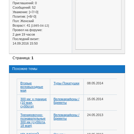
Приглашений:
0
Сообщений:
52
Уважение:
[+7/-0]
Позитив:
[+8/-0]
Пол:
Женский
Возраст:
41
[1985-04-12]
Провел на форуме:
2 дня 19 часов
Последний визит:
14.09.2016 15:50
Страница:
1
Похожие темы
Вторые
Туры-Покатушки
08.05.2014
веловыходные
мая
300 км: к границе
Веломарафоны /
15.05.2014
(10 мая,
Бреветы
суббота)
Тренировочно-
Веломарафоны /
24.05.2013
познавательные
Бреветы
300 км (суббота,
18 мая)