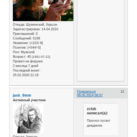
Откуда:
Шуменский, Херсон
Зарегистрирован
: 14.04.2010
Приглашений:
0
Сообщений:
5198
Уважение:
[+222/-8]
Позитив:
[+544/-5]
Пол:
Мужской
Возраст:
45
[1981-07-22]
Провел на форуме:
2 месяца 7 дней
Последний визит:
25.02.2020 21:18
Поделиться
12
jask_9mm
08.05.2014 08:57
Активный участник
zclub
написал(а):
Прогноз пугает
дождиком.
Откуда:
Херсон