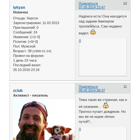
Поделиться
10
lykyan
07.05.2014 23:47
Новичок
Надписи есть! Она находится
Откуда:
Херсон
над задним бампером
Зарегистрирован
: 11.03.2013
троллейбуса. Сам недавно
Приглашений:
0
Сообщений:
24
видел.
Уважение:
[+1/-0]
0
Позитив:
[+0/-0]
Пол:
Мужской
Возраст:
38
[1988-01-24]
Провел на форуме:
1 день 23 часа
Последний визит:
26.10.2016 23:18
Поделиться
11
zclub
08.05.2014 08:37
Активист - писатель
Тема такая же странная, как и
её название...
Прогноз пугает дождиком. Но
мы же не ищем лёгких
путей?...
0