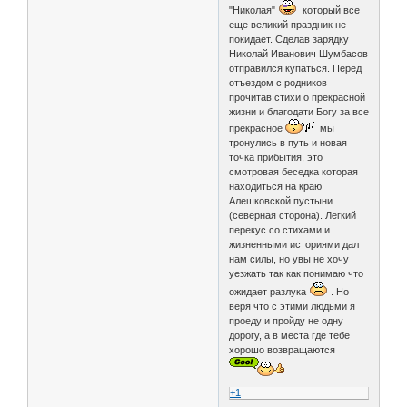
"Николая"
который все
еще великий праздник не
покидает. Сделав зарядку
Николай Иванович Шумбасов
отправился купаться. Перед
отъездом с родников
прочитав стихи о прекрасной
жизни и благодати Богу за все
прекрасное
мы
тронулись в путь и новая
точка прибытия, это
смотровая беседка которая
находиться на краю
Алешковской пустыни
(северная сторона). Легкий
перекус со стихами и
жизненными историями дал
нам силы, но увы не хочу
уезжать так как понимаю что
ожидает разлука
. Но
веря что с этими людьми я
проеду и пройду не одну
дорогу, а в места где тебе
хорошо возвращаются
+1