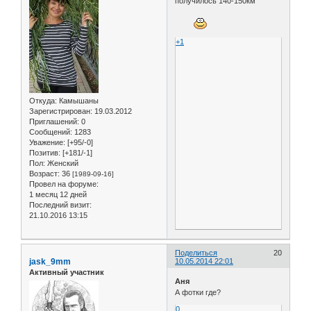
получилось 140-150км
+1
Откуда:
Камышаны
Зарегистрирован
: 19.03.2012
Приглашений:
0
Сообщений:
1283
Уважение:
[+95/-0]
Позитив:
[+181/-1]
Пол:
Женский
Возраст:
36
[1989-09-16]
Провел на форуме:
1 месяц 12 дней
Последний визит:
21.10.2016 13:15
Поделиться
20
jask_9mm
10.05.2014 22:01
Активный участник
Аня
А фотки где?
0