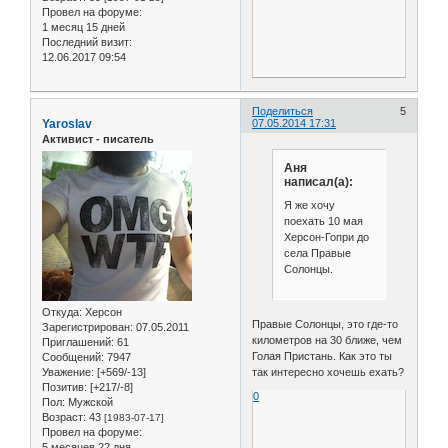
Провел на форуме:
1 месяц 15 дней
Последний визит:
12.06.2017 09:54
Поделиться
5
Yaroslav
07.05.2014 17:31
Активист - писатель
Аня
написал(а):
Я же хочу
поехать 10 мая
Херсон-Гопри до
села Правые
Солонцы.
Откуда:
Херсон
Правые Солонцы, это где-то
Зарегистрирован
: 07.05.2011
километров на 30 ближе, чем
Приглашений:
61
Голая Пристань. Как это ты
Сообщений:
7947
так интересно хочешь ехать?
Уважение:
[+569/-13]
Позитив:
[+217/-8]
0
Пол:
Мужской
Возраст:
43
[1983-07-17]
Провел на форуме:
5 месяцев 22 дня