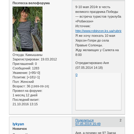
Поэтесса велофорума
9-10 мая 2014г в честь
великого праздника Победы
— встреча туристов турклуба
«Робинзон»
Источник:
http://www.robinzon.ks.ua/rubric/plans
Я же хочу поехать 10 мая
Херсон-Гопри до села
Правые Солонцы.
Жду желающих у Салюта на
Откуда:
Камышаны
8:00
Зарегистрирован
: 19.03.2012
Отредактировано Аня
Приглашений:
0
(07.05.2014 14:18)
Сообщений:
1283
Уважение:
[+95/-0]
0
Позитив:
[+181/-1]
Пол:
Женский
Возраст:
36
[1989-09-16]
Провел на форуме:
1 месяц 12 дней
Последний визит:
21.10.2016 13:15
Поделиться
2
lykyan
07.05.2014 15:49
Новичок
Аня, а почему не 9? Заезд