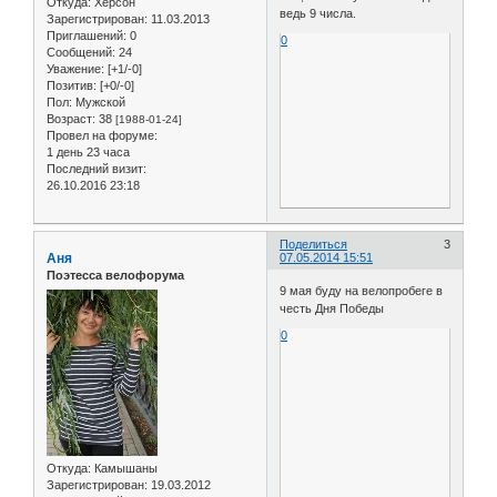
Откуда:
Херсон
ведь 9 числа.
Зарегистрирован
: 11.03.2013
Приглашений:
0
0
Сообщений:
24
Уважение:
[+1/-0]
Позитив:
[+0/-0]
Пол:
Мужской
Возраст:
38
[1988-01-24]
Провел на форуме:
1 день 23 часа
Последний визит:
26.10.2016 23:18
Поделиться
3
Аня
07.05.2014 15:51
Поэтесса велофорума
9 мая буду на велопробеге в
честь Дня Победы
0
Откуда:
Камышаны
Зарегистрирован
: 19.03.2012