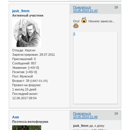
Поделиться
18
jask_9mm
10.05.2014 21:43
Активный участник
Ого!
Нехило занесло...
0
Откуда:
Херсон
Зарегистрирован
: 28.07.2011
Приглашений:
0
Сообщений:
857
Уважение:
[+43/-0]
Позитив:
[+45/-0]
Пол:
Мужской
Возраст:
39
[1987-01-25]
Провел на форуме:
1 месяц 15 дней
Последний визит:
12.06.2017 09:54
Поделиться
19
Аня
10.05.2014 21:49
Поэтесса велофорума
jask_9mm
да, к дому