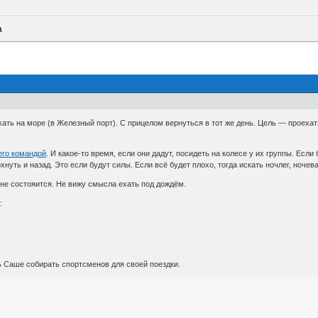
а
хать на море (в Железный порт). С прицелом вернуться в тот же день. Цель — проехать
его командой
. И какое-то время, если они дадут, посидеть на колесе у их группы. Есл
хнуть и назад. Это если будут силы. Если всё будет плохо, тогда искать ночлег, ночев
а не состояится. Не вижу смысла ехать под дождём.
:
ь Саше собирать спортсменов для своей поездки.