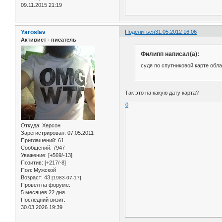
09.11.2015 21:19
Yaroslav
Поделиться
31.05.2012 16:06
Активист - писатель
Филипп написал(а):
судя по спутниковой карте обл
Так это на какую дату карта?
0
Откуда:
Херсон
Зарегистрирован
: 07.05.2011
Приглашений:
61
Сообщений:
7947
Уважение:
[+569/-13]
Позитив:
[+217/-8]
Пол:
Мужской
Возраст:
43
[1983-07-17]
Провел на форуме:
5 месяцев 22 дня
Последний визит:
30.03.2026 19:39