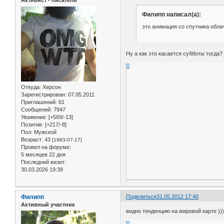
Активист - писатель
Филипп написал(а):
это анимация со спутника обла
Ну а как это касается субботы тогда?
0
Откуда:
Херсон
Зарегистрирован
: 07.05.2011
Приглашений:
61
Сообщений:
7947
Уважение:
[+569/-13]
Позитив:
[+217/-8]
Пол:
Мужской
Возраст:
43
[1983-07-17]
Провел на форуме:
5 месяцев 22 дня
Последний визит:
30.03.2026 19:39
Филипп
Поделиться
31.05.2012 17:40
Активный участник
видно тенденцию на мировой карте ))
0