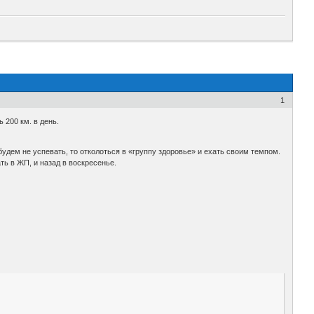
1
 200 км. в день.
и будем не успевать, то отколоться в «группу здоровье» и ехать своим темпом.
ать в ЖП, и назад в воскресенье.