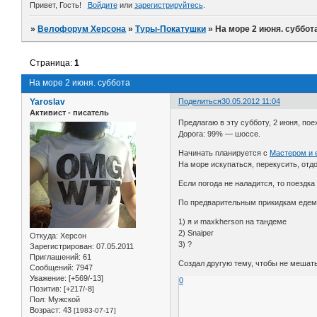
Привет, Гость!
Войдите
или
зарегистрируйтесь
.
»
Велофорум Херсона
»
Туры-Покатушки
»
На море 2 июня. суббот
Страница:
1
На море 2 июня. суббота
Yaroslav
Поделиться
30.05.2012 11:04
Активист - писатель
Предлагаю в эту субботу, 2 июня, пое
Дорога: 99% — шоссе.
Начинать планируется с
Мастером и 
На море искупаться, перекусить, отдо
Если погода не наладится, то поездк
По предварительным прикидкам едем
1) я и maxkherson на тандеме
2) Snaiper
Откуда:
Херсон
3) ?
Зарегистрирован
: 07.05.2011
Приглашений:
61
Создал другую тему, чтобы не мешат
Сообщений:
7947
Уважение:
[+569/-13]
0
Позитив:
[+217/-8]
Пол:
Мужской
Возраст:
43
[1983-07-17]