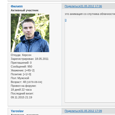
Филипп
Поделиться
31.05.2012 17:06
Активный участник
это анимация со спутника облачности
0
Откуда:
Херсон
Зарегистрирован
: 18.05.2011
Приглашений:
0
Сообщений:
950
Уважение:
[+45/-2]
Позитив:
[+1/-0]
Пол:
Мужской
Возраст:
48
[1978-08-04]
Провел на форуме:
18 дней 22 часа
Последний визит:
09.11.2015 21:19
Yaroslav
Поделиться
31.05.2012 17:09