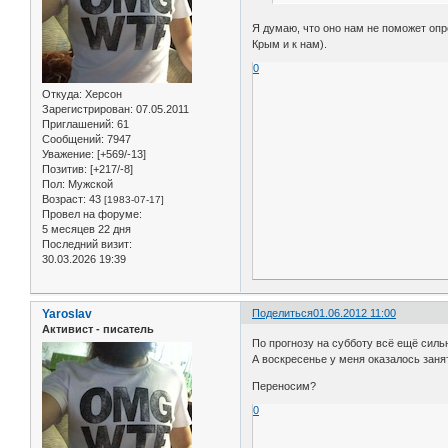
Я думаю, что оно нам не поможет опре
Крым и к нам).
0
Откуда:
Херсон
Зарегистрирован
: 07.05.2011
Приглашений:
61
Сообщений:
7947
Уважение:
[+569/-13]
Позитив:
[+217/-8]
Пол:
Мужской
Возраст:
43
[1983-07-17]
Провел на форуме:
5 месяцев 22 дня
Последний визит:
30.03.2026 19:39
Yaroslav
Поделиться
01.06.2012 11:00
Активист - писатель
По прогнозу на субботу всё ещё силь
А воскресенье у меня оказалось заня
Переносим?
0