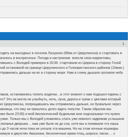
1
здить на выходных в поселок Лазурное (80км.от Цюрупинска) и стартовать в
агалось в воскресенье. Погода и настроение внесли свои коррективы,
тившись с Володей примерно в 20:00 стартовали из Цюриха в сторону Голой
ной остановкой на границе Цюрупинского и Голопристанского районов (10мин.)
тправились дальше на юг в сторону моря. Нам в спину дышало грозовое небо
блаков, остановились попить водички…в этот момент к нам подошел парень с
о? Это не могло не улыбнуть, ночь, луна, дорога и чувак с цветами который
я из Цюрупинска, попрощавшись мы отправились дальше, но буквально через
знакомца, что ему не пришлось долго ждать попутки. Таким образом мы
ремя было 23:00) и мой биологический будильник мне подсказывал что нужно
за ужин. Только мы с Володей уложились спать уже немного задремав услышали
лопанья дверьми….нам уже было не до сна, хотя мы и понимали что наша
о до 3 часов ночи пока не уехала эта машина. Но на этом ночные кошмары
инимум в джунглях Амазонки, бесконечные крики птиц, шорохи, писки…. с