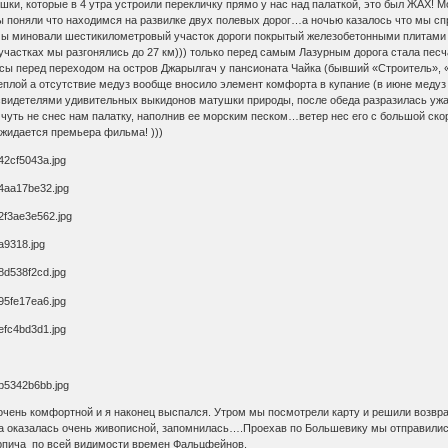
ки, которые в 4 утра устроили перекличку прямо у нас над палаткой, это был ЖАХ! М
поняли что находимся на развилке двух полевых дорог…а ночью казалось что мы спр
мы миновали шестикилометровый участок дороги покрытый железобетонными плитами н
 участках мы разгонялись до 27 км))) только перед самым Лазурным дорога стала песч
осы перед переходом на остров Джарылгач у пансионата Чайка (бывший «Строитель», 
еплой а отсутствие медуз вообще вносило элемент комфорта в купание (в июне медуз н
 свидетелями удивительных выкидонов матушки природы, после обеда разразилась ужа
чуть не снес нам палатку, наполнив ее морским песком…ветер нес его с большой ско
ожидается премьера фильма! )))
очень комфортной и я наконец выспался. Утром мы посмотрели карту и решили возвра
га оказалась очень живописной, запомнилась….Проехав по Большевику мы отправились
ирпича по всей видимости времен Фальцфейнов.