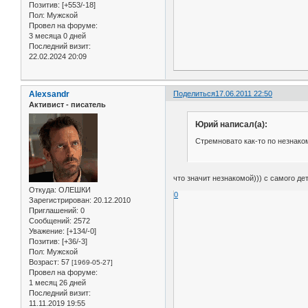
Позитив:
[+553/-18]
Пол:
Мужской
Провел на форуме:
3 месяца 0 дней
Последний визит:
22.02.2024 20:09
Alexsandr
Поделиться
17.06.2011 22:50
Активист - писатель
Юрий написал(а):
Стремновато как-то по незнаком
что значит незнакомой))) с самого де
Откуда:
ОЛЕШКИ
0
Зарегистрирован
: 20.12.2010
Приглашений:
0
Сообщений:
2572
Уважение:
[+134/-0]
Позитив:
[+36/-3]
Пол:
Мужской
Возраст:
57
[1969-05-27]
Провел на форуме:
1 месяц 26 дней
Последний визит:
11.11.2019 19:55