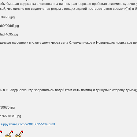
кобы бывшая водокачка сложенная на яичном растворе…я пробовал отломить кусочек у
ой, что сильно его выделяет из рядом стоящих зданий постсоветского времени)))) я б
дальше на север к милому дому через села Слепушинское и Нововладимировка где пе
 в Н. Збурьевке где заправились водой (там есть помпа) и двинули в сторону дома))) 
.zippyshare.com/v/38138955/file.html