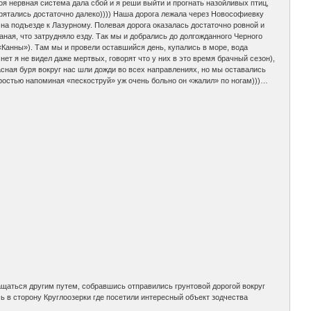
оя нервная система дала сбой и я реши выйти и прогнать назойливых птиц,
ятались достаточно далеко)))) Наша дорога лежала через Новософиевку
а подъезде к Лазурному. Полевая дорога оказалась достаточно ровной и
аная, что затрудняло езду. Так мы и добрались до долгожданного Черного
«Канны»). Там мы и провели оставшийся день, купались в море, вода
ет я не видел даже мертвых, говорят что у них в это время брачный сезон),
сная буря вокруг нас шли дожди во всех направлениях, но мы оставались
ростью напоминая «пескоструй» уж очень больно он «жалил» по ногам)))…
щаться другим путем, собравшись отправились грунтовой дорогой вокруг
 в сторону Круглоозерки где посетили интересный объект зодчества