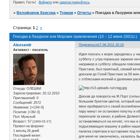
Привет, Гость!
Войдите
или
зарегистрируйтесь
.
»
Велофорум Херсона
»
Туризм
»
Отчеты
»
Поездка в Лазурное или
Страница:
1
2
»
Поездка в Лазурное или Морские приключения (10 – 12 июня 20011г.)
Alexsandr
Поделиться
17.06.2011 20:10
Активист - писатель
Идея поехать к морю зародилась у н
субботу с утра пораньше заранее нич
например в субботу обещали повсеме
Пристани, был приятный, свежий вече
доехали до Голой Пристани за 58 ми
с отблесками молний и далекими раск
Откуда:
ОЛЕШКИ
Зарегистрирован
: 20.12.2010
Доехав до поворота на Ж.Порт (сельх
Приглашений:
0
большим букетом цветов, который шел 
Сообщений:
2572
явно пробирается к своей возлюбленн
Уважение:
[+134/-0]
пару минут он остановил попутку и о
Позитив:
[+36/-3]
переехали за канал, в районе Долмат
Пол:
Мужской
Возраст:
57
останавливаться на ночлег, что мы и
[1969-05-27]
Провел на форуме:
подъезжающую машину в район нашей 
1 месяц 26 дней
палатка спрятана в кустарнике под п
Последний визит:
для меня не закончились, казалось б
11.11.2019 19:55