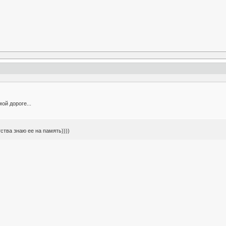
ой дороге...
тства знаю ее на память))))