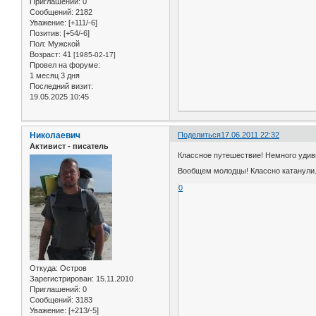
Приглашений:
0
Сообщений:
2182
Уважение:
[+111/-6]
Позитив:
[+54/-6]
Пол:
Мужской
Возраст:
41
[1985-02-17]
Провел на форуме:
1 месяц 3 дня
Последний визит:
19.05.2025 10:45
Николаевич
Поделиться
17.06.2011 22:32
Активист - писатель
Классное путешествие! Немного удиви
Вообщем молодцы! Классно катанули
0
Откуда:
Остров
Зарегистрирован
: 15.11.2010
Приглашений:
0
Сообщений:
3183
Уважение:
[+213/-5]