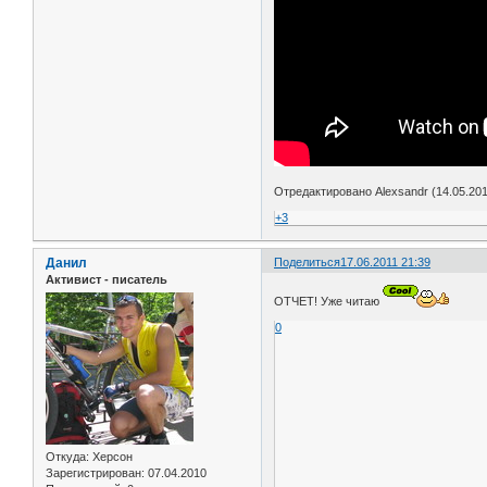
Отредактировано Alexsandr (14.05.201
+3
Данил
Поделиться
17.06.2011 21:39
Активист - писатель
ОТЧЕТ! Уже читаю
0
Откуда:
Херсон
Зарегистрирован
: 07.04.2010