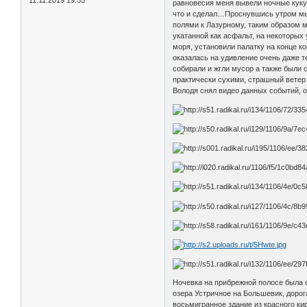
равновесия меня вывели ночные кукуш
что и сделал…Проснувшись утром мы 
полями к Лазурному, таким образом 
укатанной как асфальт, на некоторых
моря, установили палатку на конце к
оказалась на удивление очень даже т
собирали и жгли мусор а также были
практически сухими, страшный ветер 
Володя снял видео данных событий, 
Ночевка на прибрежной полосе была 
озера Устричное на Большевик, доро
восьмигранное здание из красного к