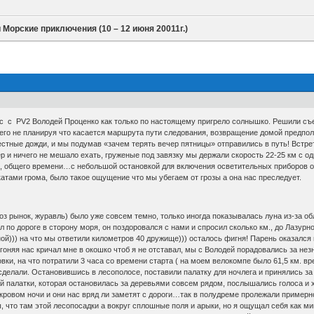
 Морские приключения (10 – 12 июня 20011г.)
ас с PV2 Володей Проценко как только по настоящему пригрело солнышко. Решили съе
его не планируя что касается маршрута пути следования, возвращение домой предпол
стные дожди, и мы подумав «зачем терять вечер пятницы» отправились в путь! Встре
р и ничего не мешало ехать, груженые под завязку мы держали скорость 22-25 км с од
н., общего времени…с небольшой остановкой для включения осветительных приборов о
атами грома, было такое ощущение что мы убегаем от грозы а она нас преследует.
оз рынок, журавль) было уже совсем темно, только иногда показывалась луна из-за о
по дороге в сторону моря, он поздоровался с нами и спросил сколько км., до Лазурног
ой))) на что мы ответили километров 40 дружище))) осталось фигня! Парень оказалс
бгоняя нас кричал мне в окошко чтоб я не отставал, мы с Володей порадовались за не
овки, на что потратили 3 часа со времени старта ( на моем велокомпе было 61,5 км. в
 сделали. Остановившись в лесополосе, поставили палатку для ночлега и принялись 
палатки, которая остановилась за деревьями совсем рядом, послышались голоса и х
окровом ночи и они нас вряд ли заметят с дороги…так в полудреме пролежали примерн
ы, что там этой лесопосадки а вокруг сплошные поля и арыки, но я ощущал себя как м