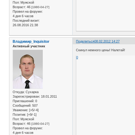
Пол:
Мужской
Возраст:
46
[1980-04-27]
Провел на форуме:
4 дня 6 часов
Последний визит:
26.08.2016 21:38
Владимир_Inquisitor
Поделиться
08.02.2012 14:27
Активный участник
Скинул немного цены! Налетай!
0
Откуда:
Сухарка
Зарегистрирован
: 18.01.2011
Приглашений:
0
Сообщений:
507
Уважение:
[+5/-4]
Позитив:
[+9/-1]
Пол:
Мужской
Возраст:
46
[1980-04-27]
Провел на форуме:
4 дня 6 часов