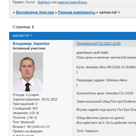
Привет, Гость!
Войдите
или
зарегистрируйтесь
.
»
Велофорум Херсона
»
Продам компоненты
»
запчасти! <
Страница:
1
запчасти! <
Владимир_Inquisitor
Поделиться
27.01.2012 12:00
Активный участник
деребаню свой байк!
Пока цены и наличие запчастей можна
Руль: Ameoba Vitra HB-D230
]
Перекидка задняя: S
]
Успокоитель цепи: A
Откуда:
Сухарка
Зарегистрирован
: 18.01.2011
Замечательный обод Fire eye Exe
Приглашений:
0
Сообщений:
507
Втулка задняя под касету Fire
Уважение:
[+5/-4]
Позитив:
[+9/-1]
Обод Alexrims (кат
Пол:
Мужской
Все работает на 5. Есть рабочие потер
Возраст:
46
[1980-04-27]
Теги: Закрыто
Провел на форуме:
4 дня 6 часов