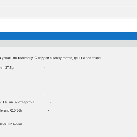
 узнать по телефону. С недели выложу фотки, цены и все такое.
 31.8x680mm 37.5gr -
himano Alivio -
meoba CG-D230 -
lerant T10 на 32 отверстия -
 Eye Exelerant R10 36h -
ан не долго) -
тости и коцки.