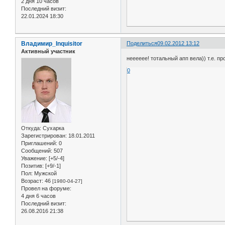
2 дня 10 часов
Последний визит:
22.01.2024 18:30
Владимир_Inquisitor
Поделиться
09.02.2012 13:12
Активный участник
нееееее! тотальный апп вела)) т.е. пр
0
Откуда:
Сухарка
Зарегистрирован
: 18.01.2011
Приглашений:
0
Сообщений:
507
Уважение:
[+5/-4]
Позитив:
[+9/-1]
Пол:
Мужской
Возраст:
46
[1980-04-27]
Провел на форуме:
4 дня 6 часов
Последний визит:
26.08.2016 21:38