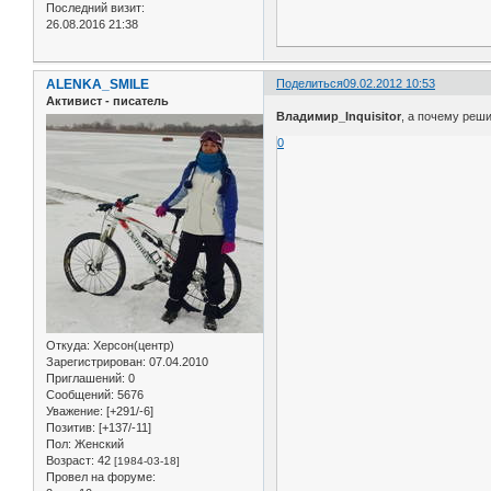
Последний визит:
26.08.2016 21:38
ALENKA_SMILE
Поделиться
09.02.2012 10:53
Активист - писатель
Владимир_Inquisitor
, а почему реш
0
Откуда:
Херсон(центр)
Зарегистрирован
: 07.04.2010
Приглашений:
0
Сообщений:
5676
Уважение:
[+291/-6]
Позитив:
[+137/-11]
Пол:
Женский
Возраст:
42
[1984-03-18]
Провел на форуме: