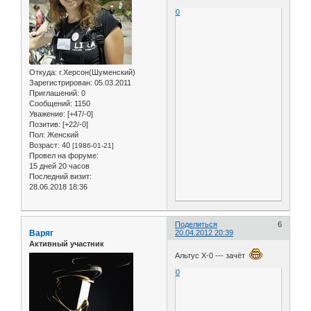
0
Откуда:
г.Херсон(Шуменский)
Зарегистрирован
: 05.03.2011
Приглашений:
0
Сообщений:
1150
Уважение:
[+47/-0]
Позитив:
[+22/-0]
Пол:
Женский
Возраст:
40
[1986-01-21]
Провел на форуме:
15 дней 20 часов
Последний визит:
28.06.2018 18:36
Поделиться
6
Варяг
20.04.2012 20:39
Активный участник
Альтус Х-0 --- зачёт
0