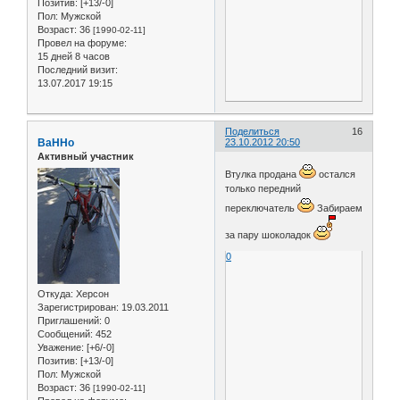
Позитив:
[+13/-0]
Пол:
Мужской
Возраст:
36
[1990-02-11]
Провел на форуме:
15 дней 8 часов
Последний визит:
13.07.2017 19:15
Поделиться
16
BaHHo
23.10.2012 20:50
Активный участник
Втулка продана
остался
только передний
переключатель
Забираем
за пару шоколадок
0
Откуда:
Херсон
Зарегистрирован
: 19.03.2011
Приглашений:
0
Сообщений:
452
Уважение:
[+6/-0]
Позитив:
[+13/-0]
Пол:
Мужской
Возраст:
36
[1990-02-11]