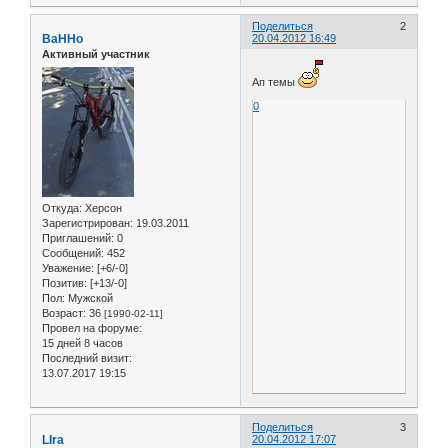
Поделиться
2
BaHHo
20.04.2012 16:49
Активный участник
Ап темы
0
Откуда:
Херсон
Зарегистрирован
: 19.03.2011
Приглашений:
0
Сообщений:
452
Уважение:
[+6/-0]
Позитив:
[+13/-0]
Пол:
Мужской
Возраст:
36
[1990-02-11]
Провел на форуме:
15 дней 8 часов
Последний визит:
13.07.2017 19:15
Поделиться
3
LIra
20.04.2012 17:07