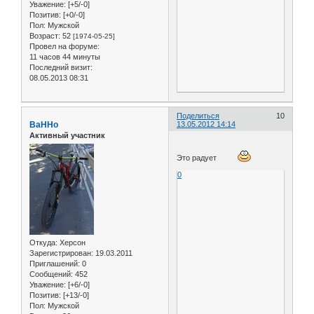
Уважение:
[+5/-0]
Позитив:
[+0/-0]
Пол:
Мужской
Возраст:
52
[1974-05-25]
Провел на форуме:
11 часов 44 минуты
Последний визит:
08.05.2013 08:31
Поделиться
10
BaHHo
13.05.2012 14:14
Активный участник
Это радует
0
Откуда:
Херсон
Зарегистрирован
: 19.03.2011
Приглашений:
0
Сообщений:
452
Уважение:
[+6/-0]
Позитив:
[+13/-0]
Пол:
Мужской