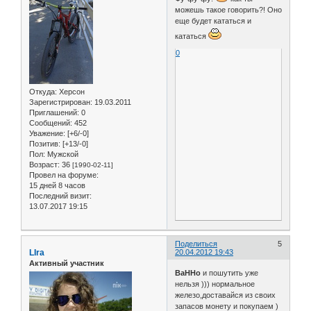
можешь такое говорить?! Оно
еще будет кататься и
кататься
0
Откуда:
Херсон
Зарегистрирован
: 19.03.2011
Приглашений:
0
Сообщений:
452
Уважение:
[+6/-0]
Позитив:
[+13/-0]
Пол:
Мужской
Возраст:
36
[1990-02-11]
Провел на форуме:
15 дней 8 часов
Последний визит:
13.07.2017 19:15
Поделиться
5
LIra
20.04.2012 19:43
Активный участник
BaHHo
и пошутить уже
нельзя ))) нормальное
железо,доставайся из своих
запасов монету и покупаем )