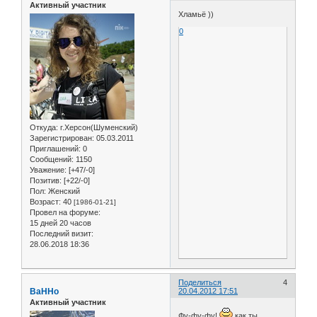
Активный участник
Хламьё ))
0
Откуда:
г.Херсон(Шуменский)
Зарегистрирован
: 05.03.2011
Приглашений:
0
Сообщений:
1150
Уважение:
[+47/-0]
Позитив:
[+22/-0]
Пол:
Женский
Возраст:
40
[1986-01-21]
Провел на форуме:
15 дней 20 часов
Последний визит:
28.06.2018 18:36
Поделиться
4
BaHHo
20.04.2012 17:51
Активный участник
Фу-фу-фу!
как ты