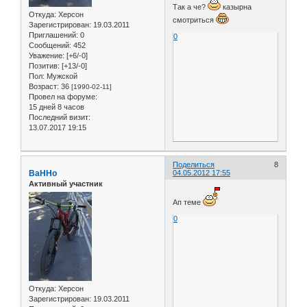
Так а че?
казырна
Откуда:
Херсон
смотриться
Зарегистрирован
: 19.03.2011
Приглашений:
0
0
Сообщений:
452
Уважение:
[+6/-0]
Позитив:
[+13/-0]
Пол:
Мужской
Возраст:
36
[1990-02-11]
Провел на форуме:
15 дней 8 часов
Последний визит:
13.07.2017 19:15
Поделиться
8
BaHHo
04.05.2012 17:55
Активный участник
Ап теме
0
Откуда:
Херсон
Зарегистрирован
: 19.03.2011