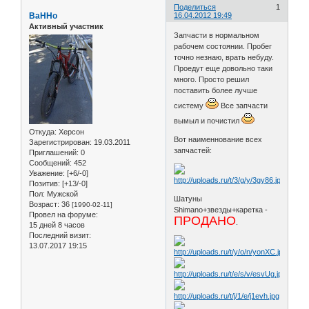
Поделиться
1
BaHHo
16.04.2012 19:49
Активный участник
Запчасти в нормальном
рабочем состоянии. Пробег
точно незнаю, врать небуду.
Проедут еще довольно таки
много. Просто решил
поставить более лучше
систему
Все запчасти
вымыл и почистил
Откуда:
Херсон
Вот наименнование всех
Зарегистрирован
: 19.03.2011
запчастей:
Приглашений:
0
Сообщений:
452
Уважение:
[+6/-0]
Позитив:
[+13/-0]
Пол:
Мужской
Шатуны
Возраст:
36
[1990-02-11]
Shimano+звезды+каретка -
Провел на форуме:
ПРОДАНО
.
15 дней 8 часов
Последний визит:
13.07.2017 19:15