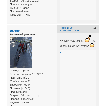
Возраст:
36
[1990-02-11]
Провел на форуме:
15 дней 8 часов
Последний визит:
13.07.2017 19:15
Поделиться
11
BaHHo
12.06.2012 18:15
Активный участник
Ну купите детальки
за
халявные деньги отдам!
0
Откуда:
Херсон
Зарегистрирован
: 19.03.2011
Приглашений:
0
Сообщений:
452
Уважение:
[+6/-0]
Позитив:
[+13/-0]
Пол:
Мужской
Возраст:
36
[1990-02-11]
Провел на форуме:
15 дней 8 часов