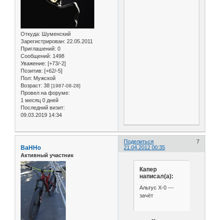
Откуда:
Шуменский
Зарегистрирован
: 22.05.2011
Приглашений:
0
Сообщений:
1498
Уважение:
[+73/-2]
Позитив:
[+62/-5]
Пол:
Мужской
Возраст:
38
[1987-08-28]
Провел на форуме:
1 месяц 0 дней
Последний визит:
09.03.2019 14:34
Поделиться
7
BaHHo
21.04.2012 00:35
Активный участник
Капер
написал(а):
Альтус Х-0 ---
зачёт