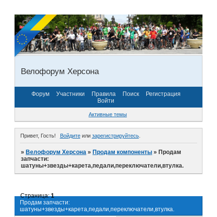
Велофорум Херсона
Форум
Участники
Правила
Поиск
Регистрация
Войти
Активные темы
Привет, Гость!
Войдите
или
зарегистрируйтесь
.
»
Велофорум Херсона
»
Продам компоненты
»
Продам
запчасти:
шатуны+звезды+карета,педали,переключатели,втулка.
Страница:
1
Продам запчасти:
шатуны+звезды+карета,педали,переключатели,втулка.