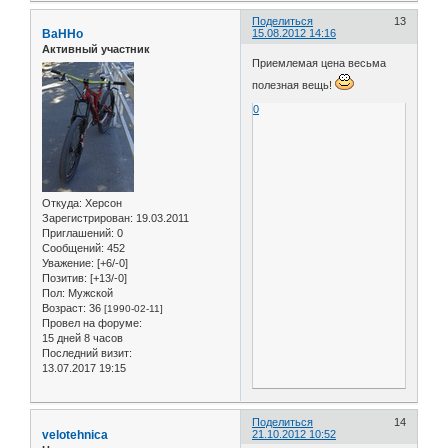
Поделиться
13
BaHHo
15.08.2012 14:16
Активный участник
Приемлемая цена весьма
полезная вещь!
0
Откуда:
Херсон
Зарегистрирован
: 19.03.2011
Приглашений:
0
Сообщений:
452
Уважение:
[+6/-0]
Позитив:
[+13/-0]
Пол:
Мужской
Возраст:
36
[1990-02-11]
Провел на форуме:
15 дней 8 часов
Последний визит:
13.07.2017 19:15
Поделиться
14
velotehnica
21.10.2012 10:52