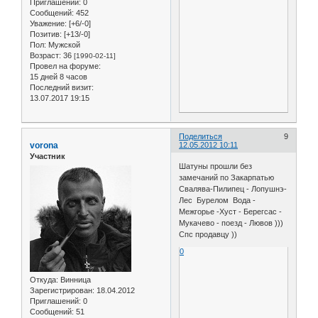
Приглашений:
0
Сообщений:
452
Уважение:
[+6/-0]
Позитив:
[+13/-0]
Пол:
Мужской
Возраст:
36
[1990-02-11]
Провел на форуме:
15 дней 8 часов
Последний визит:
13.07.2017 19:15
Поделиться
9
vorona
12.05.2012 10:11
Участник
Шатуны прошли без
замечаний по Закарпатью
Свалява-Пилипец - Лопушнэ-
Лес Бурелом Вода -
Межгорье -Хуст - Берегсас -
Мукачево - поезд - Лювов )))
Спс продавцу ))
0
Откуда:
Винница
Зарегистрирован
: 18.04.2012
Приглашений:
0
Сообщений:
51