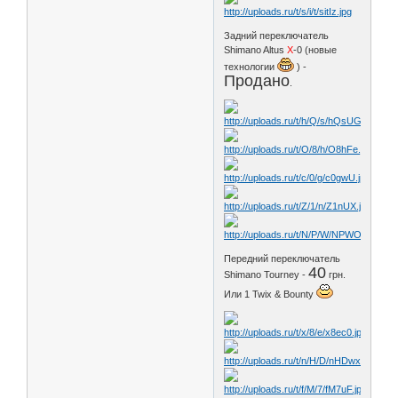
Задний переключатель
Shimano Altus
X
-0 (новые
технологии
) -
Продано
.
Передний переключатель
40
Shimano Tourney -
грн.
Или 1 Twix & Bounty