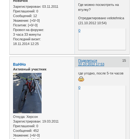
Новичок
Где можно посмотреть на
Зарегистрирован
: 03.11.2011
втулку?
Приглашений:
0
Сообщений:
12
Отредактировано velotehnica
Уважение:
[+0/-0]
(21.10.2012 10:54)
Позитив:
[+0/-0]
Провел на форуме:
0
3 часа 33 минуты
Последний визит:
18.11.2014 12:25
Поделиться
15
BaHHo
22.10.2012 17:53
Активный участник
где угодно, после 5-ти часов
0
Откуда:
Херсон
Зарегистрирован
: 19.03.2011
Приглашений:
0
Сообщений:
452
Уважение:
[+6/-0]