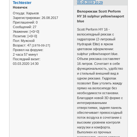
Techtester
05.05.2019 10:29
Новичок
Велорюкзак Scott Perform
Откуда:
Харьков
HY 16 sulphur yellow/seaport
Зарегистрирован
: 26.08.2017
blue
Приглашений:
0
Сообщений:
27
Scott Perform HY 16 -
Уважение:
[+0/-0]
велосипедный рюкзак с
Позитив:
[+0/-0]
гидратором (2-литровый
Пол:
Мужской
Hydrapak Elite) в ярком
Возраст:
47
[1978-09-27]
цветовом оформлении:
Провел на форуме:
sulphur yellow/seaport blue.
2 часа 57 минут
Объем рюкзака составляет
Последний визит:
03.03.2020 14:30
16 литров. Сочетает в себе
функциональность, удобство
и стильный внешний вид в
одном рюкзаке. Гидропак
позволит Вам утолить жажду
прямо на велосипеде без
необходимости остановки.
Благодаря новой 3D форме с
интегрированными
отверстиями, задняя панель
обеспечивает превосходный
поток воздуха в сочетании с
высоким уровнем контроля
нагрузки и комфорта.
Выполнен из прочных