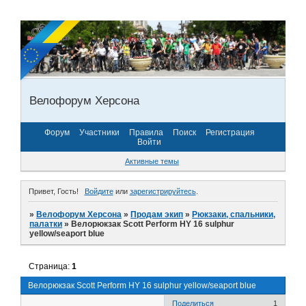
Велофорум Херсона
Форум
Участники
Правила
Поиск
Регистрация
Войти
Активные темы
Привет, Гость!
Войдите
или
зарегистрируйтесь
.
»
Велофорум Херсона
»
Продам экип
»
Рюкзаки, спальники,
палатки
»
Велорюкзак Scott Perform HY 16 sulphur
yellow/seaport blue
Страница:
1
Велорюкзак Scott Perform HY 16 sulphur yellow/seaport blue
Поделиться
1