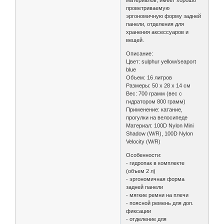
материалов, имеет хорошо
проветриваемую
эргономичную форму задней
панели, отделения для
хранения аксессуаров и
вещей.
Описание:
Цвет: sulphur yellow/seaport
blue
Объем: 16 литров
Размеры: 50 х 28 х 14 см
Вес: 700 грамм (вес с
гидратором 800 грамм)
Применение: катание,
прогулки на велосипеде
Материал: 100D Nylon Mini
Shadow (W/R), 100D Nylon
Velocity (W/R)
Особенности:
- гидропак в комплекте
(объем 2 л)
- эргономичная форма
задней панели
- мягкие ремни на плечи
- поясной ремень для доп.
фиксации
- отделение для