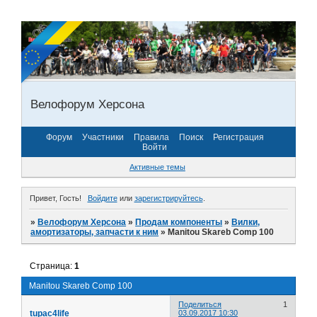
Велофорум Херсона
Форум
Участники
Правила
Поиск
Регистрация
Войти
Активные темы
Привет, Гость!
Войдите
или
зарегистрируйтесь
.
»
Велофорум Херсона
»
Продам компоненты
»
Вилки,
амортизаторы, запчасти к ним
»
Manitou Skareb Comp 100
Страница:
1
Manitou Skareb Comp 100
Поделиться
1
tupac4life
03.09.2017 10:30