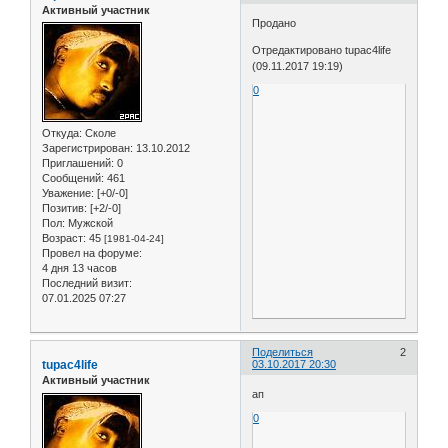
Активный участник
Продано
Отредактировано tupac4life
(09.11.2017 19:19)
0
Откуда:
Сколе
Зарегистрирован
: 13.10.2012
Приглашений:
0
Сообщений:
461
Уважение:
[+0/-0]
Позитив:
[+2/-0]
Пол:
Мужской
Возраст:
45
[1981-04-24]
Провел на форуме:
4 дня 13 часов
Последний визит:
07.01.2025 07:27
Поделиться
2
tupac4life
03.10.2017 20:30
Активный участник
ап
0