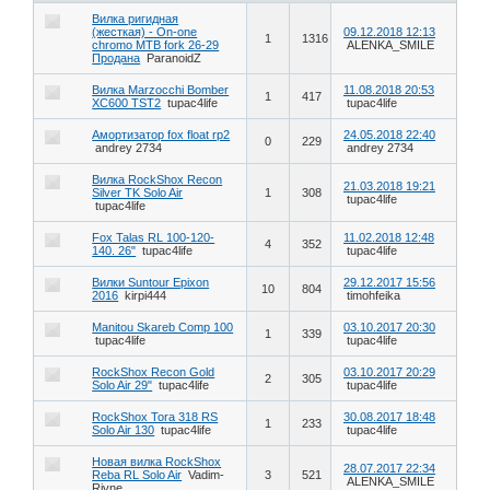
Вилка ригидная
(жесткая) - On-one
09.12.2018 12:13
1
1316
chromo MTB fork 26-29
ALENKA_SMILE
Продана
ParanoidZ
Вилка Marzocchi Bomber
11.08.2018 20:53
1
417
XC600 TST2
tupac4life
tupac4life
Амортизатор fox float rp2
24.05.2018 22:40
0
229
andrey 2734
andrey 2734
Вилка RockShox Recon
21.03.2018 19:21
Silver TK Solo Air
1
308
tupac4life
tupac4life
Fox Talas RL 100-120-
11.02.2018 12:48
4
352
140. 26"
tupac4life
tupac4life
Вилки Suntour Epixon
29.12.2017 15:56
10
804
2016
kirpi444
timohfeika
Manitou Skareb Comp 100
03.10.2017 20:30
1
339
tupac4life
tupac4life
RockShox Recon Gold
03.10.2017 20:29
2
305
Solo Air 29"
tupac4life
tupac4life
RockShox Tora 318 RS
30.08.2017 18:48
1
233
Solo Air 130
tupac4life
tupac4life
Новая вилка RockShox
28.07.2017 22:34
Reba RL Solo Air
Vadim-
3
521
ALENKA_SMILE
Rivne