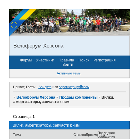
Велофорум Херсона
Форум
Участники
Правила
Поиск
Регистрация
Войти
Активные темы
Привет, Гость!
Войдите
или
зарегистрируйтесь
.
»
Велофорум Херсона
»
Продам компоненты
»
Вилки,
амортизаторы, запчасти к ним
Страница:
1
Вилки, амортизаторы, запчасти к ним
Последнее
Тема
Ответов
Просмотров
сообщение