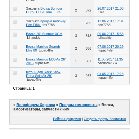
Закрыта
Вилка Suntour
26.07.2017 21:06
2
372
Duro DJ 120 mm.
LIra
LIra
Закрыта
продам вилочку
12.06.2017 17:31
1
285
Fox F80x
fox7788
fox7788
Вилка 26" Suntour XCM
09.06.2017 15:53
3
513
Lihatskiy
Lihatskiy
Вилка Manitou Scareb
07.06.2017 20:29
2
386
Elite 80
tupac4life
tupac4life
Вилка Manitou M30 Air 26"
11.05.2017 11:35
1
307
2016
tupac4life
vfedorov504
Штани для Rock Shox
04.05.2017 17:18
Reba Solo Air 29"
3
267
tupac4life
tupac4life
Страница:
1
»
Велофорум Херсона
»
Продам компоненты
»
Вилки,
амортизаторы, запчасти к ним
Рейтинг форумов
|
Создать форум бесплатно