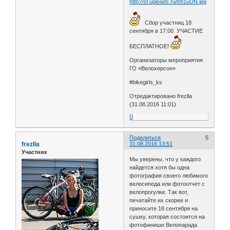
Сбор участниц 18
сентября в 17:00. УЧАСТИЕ
БЕСПЛАТНОЕ!
Организаторы мероприятия
ГО «Велохерсон»
#bikegirls_ks
Отредактировано frezlla
(31.08.2016 11:01)
0
Поделиться
5
frezlla
31.08.2016 13:51
Участник
Мы уверены, что у каждого
найдется хотя бы одна
фотография своего любимого
велосипеда или фотоотчет с
велопрогулки. Так вот,
печатайте их скорее и
приносите 18 сентября на
сушку, которая состоится на
фотофинише Велопарада