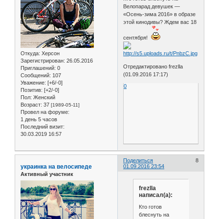
Велопарад девушек —
«Осень-зима 2016» в образе
этой кинодивы? Ждем вас 18
сентября!
Откуда:
Херсон
Зарегистрирован
: 26.05.2016
Отредактировано frezlla
Приглашений:
0
(01.09.2016 17:17)
Сообщений:
107
Уважение:
[+6/-0]
0
Позитив:
[+2/-0]
Пол:
Женский
Возраст:
37
[1989-05-11]
Провел на форуме:
1 день 5 часов
Последний визит:
30.03.2019 16:57
Поделиться
8
украинка на велосипеде
01.09.2016 23:54
Активный участник
frezlla
написал(а):
Кто готов
блеснуть на