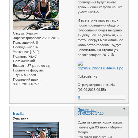
проведения будет много
ярких и сочных фото наших
участниц🚵🚴
И все это не просто так, -
после проведения общего
голосования будет выбрано
Откуда:
Херсон
12 девушек. Те девочки, чьи
Зарегистрирован
: 26.05.2016
фото наберут максимальное
Приглашений:
0
количество голосов - будут
Сообщений:
107
напечатаны на страницах
Уважение:
[+6/-0]
велокалендаря 2017!😍
Позитив:
[+2/-0]
Пол:
Женский
Возраст:
37
[1989-05-11]
Провел на форуме:
1 день 5 часов
#bikegirls_ks
Последний визит:
30.03.2019 16:57
Отредактировано frezlla
(01.09.2016 09:55)
0
Поделиться
7
frezlla
01.09.2016 17:16
Участник
Одна из самых ярких актрис
Голливуда ХХ века - Мерлин
Монро.
Кто готов блеснуть на