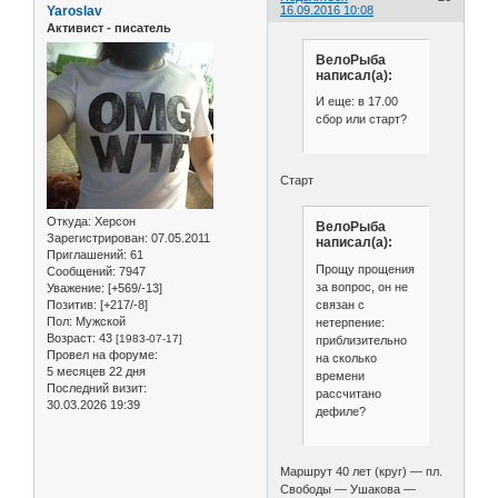
Yaroslav
16.09.2016 10:08
Активист - писатель
ВелоРыба
написал(а):
И еще: в 17.00
сбор или старт?
Старт
Откуда:
Херсон
ВелоРыба
Зарегистрирован
: 07.05.2011
написал(а):
Приглашений:
61
Прощу прощения
Сообщений:
7947
за вопрос, он не
Уважение:
[+569/-13]
Позитив:
[+217/-8]
связан с
Пол:
Мужской
нетерпение:
Возраст:
43
[1983-07-17]
приблизительно
Провел на форуме:
на сколько
5 месяцев 22 дня
времени
Последний визит:
рассчитано
30.03.2026 19:39
дефиле?
Маршрут 40 лет (круг) — пл.
Свободы — Ушакова —