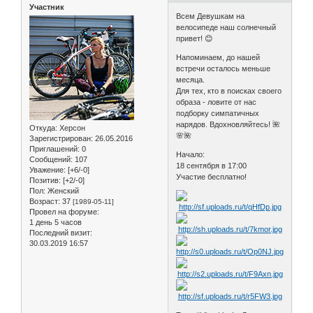
Участник
Всем Девушкам на
велосипеде наш солнечный
привет! 😊
Напоминаем, до нашей
встречи осталось меньше
месяца.
Для тех, кто в поисках своего
образа - ловите от нас
подборку симпатичных
нарядов. Вдохновляйтесь! 🌺
Откуда:
Херсон
🌸🌺
Зарегистрирован
: 26.05.2016
Приглашений:
0
Начало:
Сообщений:
107
18 сентября в 17:00
Уважение:
[+6/-0]
Участие бесплатно!
Позитив:
[+2/-0]
Пол:
Женский
Возраст:
37
[1989-05-11]
Провел на форуме:
1 день 5 часов
Последний визит:
30.03.2019 16:57