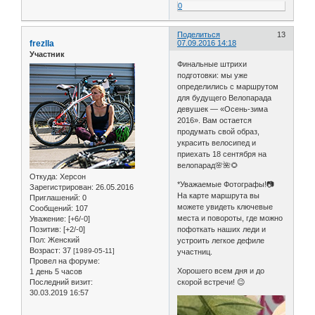
0
Поделиться
13
frezlla
07.09.2016 14:18
Участник
Финальные штрихи
подготовки: мы уже
определились с маршрутом
для будущего Велопарада
девушек — «Осень-зима
2016». Вам остается
продумать свой образ,
украсить велосипед и
приехать 18 сентября на
велопарад🌸🌺🌻
Откуда:
Херсон
*Уважаемые Фотографы!📷
Зарегистрирован
: 26.05.2016
На карте маршрута вы
Приглашений:
0
можете увидеть ключевые
Сообщений:
107
места и повороты, где можно
Уважение:
[+6/-0]
Позитив:
[+2/-0]
пофоткать наших леди и
Пол:
Женский
устроить легкое дефиле
Возраст:
37
[1989-05-11]
участниц.
Провел на форуме:
Хорошего всем дня и до
1 день 5 часов
Последний визит:
скорой встречи! 😉
30.03.2019 16:57