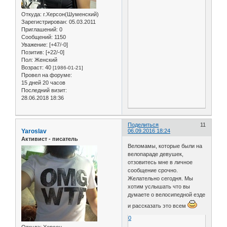
Откуда:
г.Херсон(Шуменский)
Зарегистрирован
: 05.03.2011
Приглашений:
0
Сообщений:
1150
Уважение:
[+47/-0]
Позитив:
[+22/-0]
Пол:
Женский
Возраст:
40
[1986-01-21]
Провел на форуме:
15 дней 20 часов
Последний визит:
28.06.2018 18:36
Поделиться
11
Yaroslav
06.09.2016 18:24
Активист - писатель
Веломамы, которые были на
велопараде девушек,
отзовитесь мне в личное
сообщение срочно.
Желательно сегодня. Мы
хотим услышать что вы
думаете о велосипедной езде
и рассказать это всем
0
Откуда:
Херсон