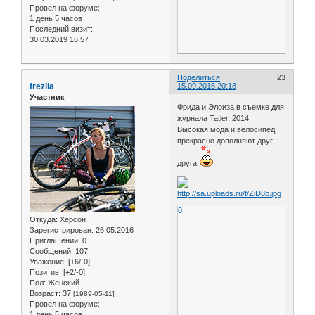
Провел на форуме:
1 день 5 часов
Последний визит:
30.03.2019 16:57
Поделиться
23
frezlla
15.09.2016 20:18
Участник
Фрида и Элоиза в съемке для
журнала Tatler, 2014.
Высокая мода и велосипед
прекрасно дополняют друг
друга
0
Откуда:
Херсон
Зарегистрирован
: 26.05.2016
Приглашений:
0
Сообщений:
107
Уважение:
[+6/-0]
Позитив:
[+2/-0]
Пол:
Женский
Возраст:
37
[1989-05-11]
Провел на форуме:
1 день 5 часов