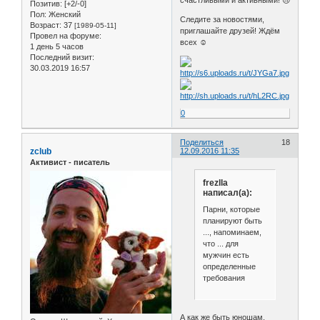
Позитив:
[+2/-0]
Пол:
Женский
Следите за новостями,
Возраст:
37
[1989-05-11]
приглашайте друзей! Ждём
Провел на форуме:
всех ☺
1 день 5 часов
Последний визит:
30.03.2019 16:57
0
Поделиться
18
zclub
12.09.2016 11:35
Активист - писатель
frezlla
написал(а):
Парни, которые
планируют быть
..., напоминаем,
что ... для
мужчин есть
определенные
требования
А как же быть юношам,