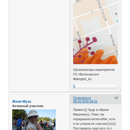
Организаторы мероприятия
ГО «Велохерсон»
#bikegirls_ks
0
Поделиться
14
Женя Муза
08.09.2016 09:31
Активный участник
Привет))) буду в образе
Мерилин))), Пинк так
порадовала велохобби, хоть
и не узнала ее совсем)))))))).
Постараюсь еще кого-то с