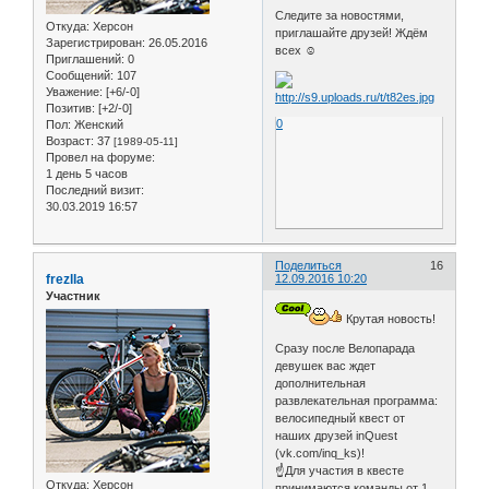
Следите за новостями,
Откуда:
Херсон
приглашайте друзей! Ждём
Зарегистрирован
: 26.05.2016
всех ☺
Приглашений:
0
Сообщений:
107
Уважение:
[+6/-0]
Позитив:
[+2/-0]
0
Пол:
Женский
Возраст:
37
[1989-05-11]
Провел на форуме:
1 день 5 часов
Последний визит:
30.03.2019 16:57
Поделиться
16
frezlla
12.09.2016 10:20
Участник
Крутая новость!
Сразу после Велопарада
девушек вас ждет
дополнительная
развлекательная программа:
велосипедный квест от
наших друзей inQuest
(vk.com/inq_ks)!
☝Для участия в квесте
Откуда:
Херсон
принимаются команды от 1