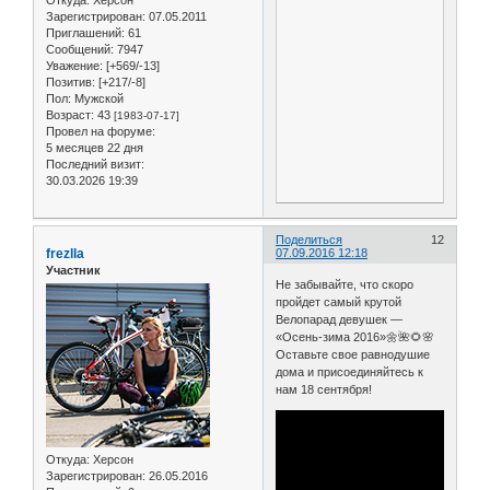
Зарегистрирован
: 07.05.2011
Приглашений:
61
Сообщений:
7947
Уважение:
[+569/-13]
Позитив:
[+217/-8]
Пол:
Мужской
Возраст:
43
[1983-07-17]
Провел на форуме:
5 месяцев 22 дня
Последний визит:
30.03.2026 19:39
Поделиться
12
frezlla
07.09.2016 12:18
Участник
Не забывайте, что скоро
пройдет самый крутой
Велопарад девушек —
«Осень-зима 2016»🌼🌺🌻🌸
Оставьте свое равнодушие
дома и присоединяйтесь к
нам 18 сентября!
Откуда:
Херсон
Зарегистрирован
: 26.05.2016