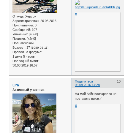
0
Откуда:
Херсон
Зарегистрирован
: 26.05.2016
Приглашений:
0
Сообщений:
107
Уважение:
[+6/-0]
Позитив:
[+2/-0]
Пол:
Женский
Возраст:
37
[1989-05-11]
Провел на форуме:
1 день 5 часов
Последний визит:
30.03.2019 16:57
Поделиться
10
LIra
05.09.2016 14:28
Активный участник
На мой байк велокресло не
поставить никак (
0