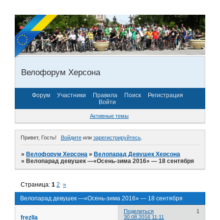
Велофорум Херсона
Форум
Участники
Правила
Поиск
Регистрация
Войти
Активные темы
Привет, Гость!
Войдите
или
зарегистрируйтесь
.
»
Велофорум Херсона
»
Велопарад Девушек Херсона
»
Велопарад девушек —«Осень-зима 2016» — 18 сентября
Страница:
1
2
»
Велопарад девушек —«Осень-зима 2016» — 18 сентября
Поделиться
1
frezlla
30.08.2016 11:11