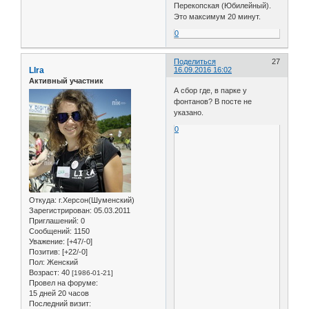
Перекопская (Юбилейный).
Это максимум 20 минут.
0
Поделиться
27
LIra
16.09.2016 16:02
Активный участник
А сбор где, в парке у
фонтанов? В посте не
указано.
0
Откуда:
г.Херсон(Шуменский)
Зарегистрирован
: 05.03.2011
Приглашений:
0
Сообщений:
1150
Уважение:
[+47/-0]
Позитив:
[+22/-0]
Пол:
Женский
Возраст:
40
[1986-01-21]
Провел на форуме:
15 дней 20 часов
Последний визит: