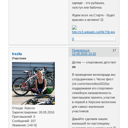
одежде - это рубашка,
галстук или бабочка.
Ждем всех на Старте - будет
красиво и активно! 😉
0
Поделиться
17
frezlla
12.09.2016 10:32
Участник
Детям — спортивное детство!
👪
В проведении велопарада мы
сотрудничаем с Чесно фест
(vk.com/chesnofest2016)и
поддерживая его спортивно-
семейную направленность
приглашаем принять участие
в первой в Херсоне велогонке
для самых маленьких
Откуда:
Херсон
участников.
Зарегистрирован
: 26.05.2016
Приглашений:
0
Давайте сделаем наших
Сообщений:
107
малышей по-настоящему
Уважение:
[+6/-0]
счастливыми и активными! 🙃