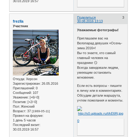
30.03.2019 16:57
Поделиться
3
frezlla
30.08.2016 13:13
Участник
Уважаемые фотографы!
Приглашаем вас на
Велопарад девушек «Осень-
зима 2016»!
Вы-то знаете, кто самый
главный человек на
празднике 😏
Всегда завидовали людям,
умеющим остановить
мгновение.
Откуда:
Херсон
Зарегистрирован
: 26.05.2016
Если есть вопросы - пишите
Приглашений:
0
в личку или в комментариях.
Сообщений:
107
Обсудим детали маршрута,
Уважение:
[+6/-0]
учтем пожелания и моменты.
Позитив:
[+2/-0]
Пол:
Женский
Возраст:
37
[1989-05-11]
Провел на форуме:
1 день 5 часов
0
Последний визит:
30.03.2019 16:57