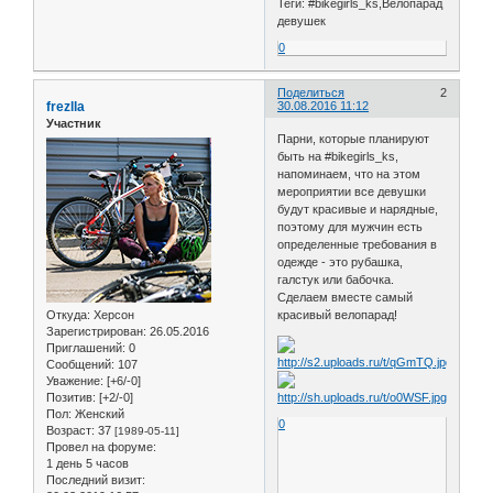
Теги: #bikegirls_ks,Велопарад
девушек
0
Поделиться
2
frezlla
30.08.2016 11:12
Участник
Парни, которые планируют
быть на #bikegirls_ks,
напоминаем, что на этом
мероприятии все девушки
будут красивые и нарядные,
поэтому для мужчин есть
определенные требования в
одежде - это рубашка,
галстук или бабочка.
Сделаем вместе самый
Откуда:
Херсон
красивый велопарад!
Зарегистрирован
: 26.05.2016
Приглашений:
0
Сообщений:
107
Уважение:
[+6/-0]
Позитив:
[+2/-0]
Пол:
Женский
0
Возраст:
37
[1989-05-11]
Провел на форуме:
1 день 5 часов
Последний визит: