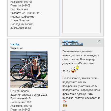
Уважение:
[+6/-0]
Позитив:
[+2/-0]
Пол:
Женский
Возраст:
37
[1989-05-11]
Провел на форуме:
1 день 5 часов
Последний визит:
30.03.2019 16:57
Поделиться
21
frezlla
14.09.2016 16:44
Участник
Во внимание мужчинам,
планирующим сопровождать
своих дам на Велопараде
девушек — «Осень-зима
2016»
Не забывайте, что вы очень
поддержите наших
прекрасных участниц, если
придержитесь определенного
Откуда:
Херсон
формата в одежде - это
Зарегистрирован
: 26.05.2016
рубашка, галстук или бабочка
Приглашений:
0
Сообщений:
107
Уважение:
[+6/-0]
Позитив:
[+2/-0]