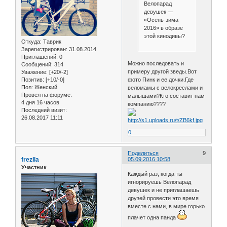
Велопарад
девушек —
«Осень-зима
2016» в образе
этой кинодивы?
Откуда:
Таврик
Зарегистрирован
: 31.08.2014
Приглашений:
0
Можно последовать и
Сообщений:
314
примеру другой зведы.Вот
Уважение:
[+20/-2]
Позитив:
[+10/-0]
фото Пинк и ее дочки.Где
Пол:
Женский
веломамы с велокреслами и
Провел на форуме:
малышами?Кто составит нам
4 дня 16 часов
компанию????
Последний визит:
26.08.2017 11:11
0
Поделиться
9
frezlla
05.09.2016 10:58
Участник
Каждый раз, когда ты
игнорируешь Велопарад
девушек и не приглашаешь
друзей провести это время
вместе с нами, в мире горько
плачет одна панда