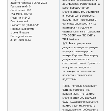
Зарегистрирован
: 26.05.2016
до 3 человек. Регистрация на
Приглашений:
0
квест перед Стартом
Сообщений:
107
мероприятия. Все участники
Уважение:
[+6/-0]
и победители велоквеста
Позитив:
[+2/-0]
получат приятные призы от
Пол:
Женский
организаторов квеста и их
Возраст:
37
[1989-05-11]
партнеров - скидочные
Провел на форуме:
сертификаты на аттракционы
1 день 5 часов
"7D DEEP" или "7D КУБ" в
Последний визит:
ТРЦ Фабрика.
30.03.2019 16:57
🌼🌸Наши прекрасные
девушки проедут по улицам
города и финишируют в
центре Херсона. Велопарад
девушек не является
спортивной гонкой. Принять в
нём участие могут все
желающие, независимо от
возраста и физической
подготовки.
Парни, которые планируют
быть на #bikegirls_ks,
напоминаем, что на этом
мероприятии все девушки
будут красивые и нарядные,
поэтому для мужчин есть
определенные требования в