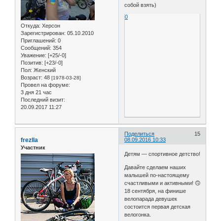
собой взять)
0
Откуда:
Херсон
Зарегистрирован
: 05.10.2010
Приглашений:
0
Сообщений:
354
Уважение:
[+25/-0]
Позитив:
[+23/-0]
Пол:
Женский
Возраст:
48
[1978-03-28]
Провел на форуме:
3 дня 21 час
Последний визит:
20.09.2017 11:27
Поделиться
15
frezlla
08.09.2016 10:33
Участник
Детям — спортивное детство!
Давайте сделаем наших
малышей по-настоящему
счастливыми и активными! 🙃
18 сентября, на финише
велопарада девушек
состоится первая детская
велогонка.