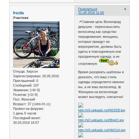
Поделиться
4
frezlla
31.08.2016 11:00
Участник
📌Главная цель Велопарад
девушек - переосмыслить
велосипед как средство
передвижения: женщины,
которые приедут на
мероприятие, должны быть
одеты в повседневную или
праздничную одежду, а не
спортивную
Откуда:
Херсон
Время разорвать шаблоны и
Зарегистрирован
: 26.05.2016
доказать, что ваш стиль
Приглашений:
0
одежды определяете именно
Сообщений:
107
вы, а не ваш велосипед. 🎀
Уважение:
[+6/-0]
Женщина на велосипеде
Позитив:
[+2/-0]
может выглядеть элегантно!
Пол:
Женский
Возраст:
37
[1989-05-11]
Провел на форуме:
1 день 5 часов
Последний визит:
30.03.2019 16:57