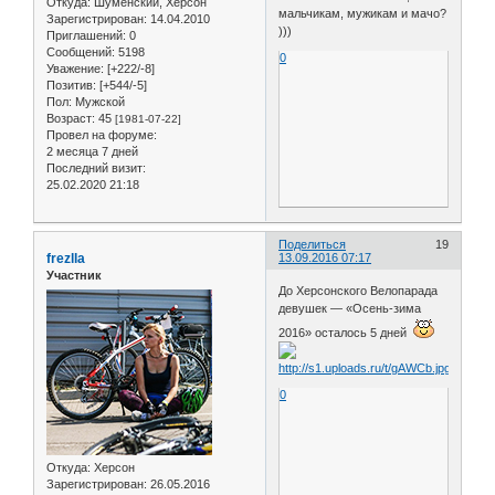
Откуда:
Шуменский, Херсон
мальчикам, мужикам и мачо?
Зарегистрирован
: 14.04.2010
)))
Приглашений:
0
Сообщений:
5198
0
Уважение:
[+222/-8]
Позитив:
[+544/-5]
Пол:
Мужской
Возраст:
45
[1981-07-22]
Провел на форуме:
2 месяца 7 дней
Последний визит:
25.02.2020 21:18
Поделиться
19
frezlla
13.09.2016 07:17
Участник
До Херсонского Велопарада
девушек — «Осень-зима
2016» осталось 5 дней
0
Откуда:
Херсон
Зарегистрирован
: 26.05.2016