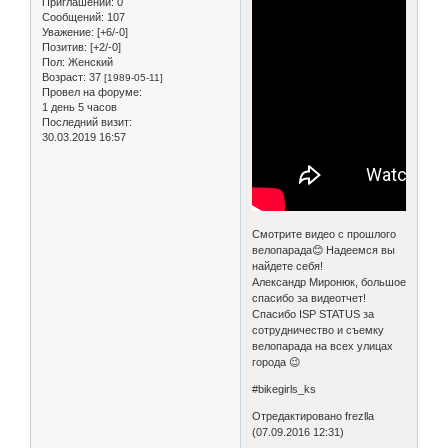
Приглашений:
0
Сообщений:
107
Уважение:
[+6/-0]
Позитив:
[+2/-0]
Пол:
Женский
Возраст:
37
[1989-05-11]
Провел на форуме:
1 день 5 часов
Последний визит:
30.03.2019 16:57
Смотрите видео с прошлого
велопарада😊 Надеемся вы
найдете себя!
Александр Миронюк, большое
спасибо за видеотчет!
Спасибо ISP STATUS за
сотрудничество и съемку
велопарада на всех улицах
города 😉
#bikegirls_ks
Отредактировано frezlla
(07.09.2016 12:31)