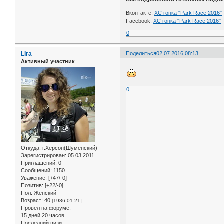
Вконтакте:
ХС гонка "Park Race 2016"
Facebook:
ХС гонка "Park Race 2016"
0
LIra
Поделиться
02.07.2016 08:13
Активный участник
0
Откуда:
г.Херсон(Шуменский)
Зарегистрирован
: 05.03.2011
Приглашений:
0
Сообщений:
1150
Уважение:
[+47/-0]
Позитив:
[+22/-0]
Пол:
Женский
Возраст:
40
[1986-01-21]
Провел на форуме:
15 дней 20 часов
Последний визит: