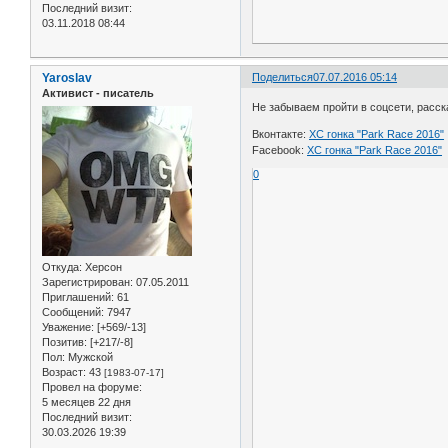
Последний визит:
03.11.2018 08:44
Yaroslav
Поделиться
07.07.2016 05:14
Активист - писатель
Не забываем пройти в соцсети, расск
Вконтакте:
ХС гонка "Park Race 2016"
Facebook:
ХС гонка "Park Race 2016"
0
Откуда:
Херсон
Зарегистрирован
: 07.05.2011
Приглашений:
61
Сообщений:
7947
Уважение:
[+569/-13]
Позитив:
[+217/-8]
Пол:
Мужской
Возраст:
43
[1983-07-17]
Провел на форуме:
5 месяцев 22 дня
Последний визит:
30.03.2026 19:39