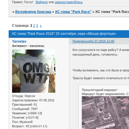
Привет, Гость!
Войдите
или
зарегистрируйтесь
.
»
Велофорум Херсона
»
ХС гонка "Park Race"
»
ХС гонка "Park Rac
Страница:
1
2
3
»
ХС гонка "Park Race 2016" 25 сентября, парк «Міська фортеця»
Yaroslav
Поделиться
01.07.2016 12:45
Активист - писатель
Кто соскучился по парк рейсу? А мож
насыщенный день, готовьтесь.
Чтобы вспомнить, как это было в пр
Трасса будет немного отличаться от 
Прошлогодний маршрут
Маршрут будет видоизменён. С
Откуда:
Херсон
Зарегистрирован
: 07.05.2011
Приглашений:
61
Сообщений:
7947
Уважение:
[+569/-13]
Позитив:
[+217/-8]
Пол:
Мужской
Возраст:
43
[1983-07-17]