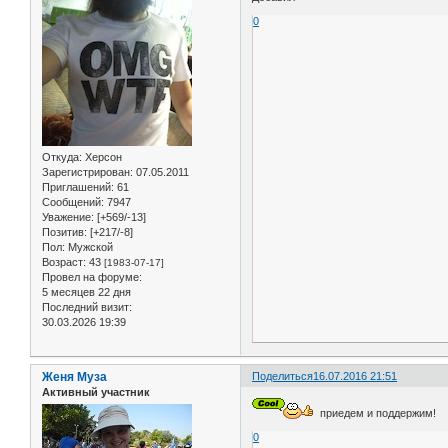
0
Откуда:
Херсон
Зарегистрирован
: 07.05.2011
Приглашений:
61
Сообщений:
7947
Уважение:
[+569/-13]
Позитив:
[+217/-8]
Пол:
Мужской
Возраст:
43
[1983-07-17]
Провел на форуме:
5 месяцев 22 дня
Последний визит:
30.03.2026 19:39
Женя Муза
Поделиться
16.07.2016 21:51
Активный участник
приедем и поддержим!
0