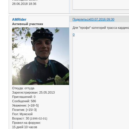
28.06.2018 18:36
AMRider
Поделиться
03.07.2016 09:30
Активный участник
Для "профи" категорий трасса карди
0
Откуда:
оттуда
Зарегистрирован
: 25.05.2013
Приглашений:
0
Сообщений:
586
Уважение:
[+18/-5]
Позитив:
[+15/-3]
Пол:
Мужской
Возраст:
30
[1996-02-01]
Провел на форуме:
15 дней 10 часов