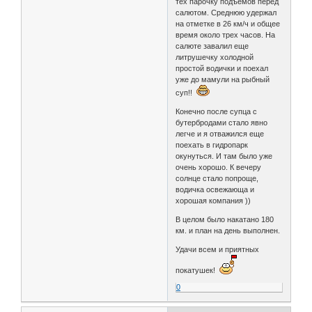
тех парочку подъемов перед
салютом. Среднюю удержал
на отметке в 26 км/ч и общее
время около трех часов. На
салюте завалил еще
литрушечку холодной
простой водички и поехал
уже до мамули на рыбный
суп!!
Конечно после супца с
бутербродами стало явно
легче и я отважился еще
поехать в гидропарк
окунуться. И там было уже
очень хорошо. К вечеру
солнце стало попроще,
водичка освежающа и
хорошая компания ))
В целом было накатано 180
км. и план на день выполнен.
Удачи всем и приятных
покатушек!
0