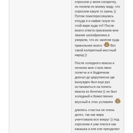
спросили у меня сигаретку,
но поняли по моему виду, что
спросили какую то хрень ))
Потом поинтересовались
откуда я и нафик газую по
этой жаре куда то!! После
моего ответа присвоили мне
звание шизофреника и
уверили, что их занятие куда
прикольнее моего
Вот
такой колоритный местный
народ ))
После холодного кваска и
печенек мне стало явно
полегче и я бодрячком
доехал до цюрупинска где
вынужден был еще раз
остановиться на попить
кваска из бочечки )) он был
холодный и божественно
вкусный в этих условиях
длилось счастье не очень
долго, так как жара
уничтожала все вокруг )) под
херсоном я уже плелся как
какашка и еле еле преодолел