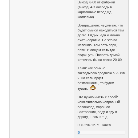
Выезд: 6-00 от фабрики
(выезд, 4-я очередь в
карманчике перед жд
коллеями)
Возвращение: не думаю, что
будет смысл находиться там
долго. Отдых, еда и можно
ехать обратно. Но это по
желанию. Там есть парк,
пляж. В общем есть где
отдохнуть. Попасть домой
хотелось бы не позже 20-00.
Тэмп: как обычно
закладываю среднюю в 25 км/
ч, но если будет
возможность, то будем
тулить
Что нужно иметь с собой:
исключительно исправный
велосипед, хорошее
настроение, воду и еду в
дорогу, шлем и т. д.
050-396-12-71 Павел
0