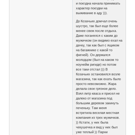
и поездна начала принимать
характер поездки на
выживание в аду ))).
До Козачьих домчал очень
шустро, так был еще более
менее свеж после отдыха.
Даже поганялся с каким до
мужичком (он видимо ехал на
дачку, так как был с ящиком
на багажнике с какой то
фигней). Он держался
молодцом (был на каком то
ноунейм ригиде) но потом
все таки отстал ))) В
Козачьих остановился возле
магазина, так как ехать было
просто невозможно. Жара
делала свое грязное дело.
Взял литр кваса и присел не
далеко от магазина под
большим деревом закинуть
печеньку. Там меня
встретила веселая местная
компания из трех мужичков.
)) Кстати, у них была
чекушечка и вид у них был
уже теплый )) Парни