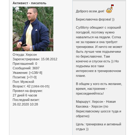
Активист - писатель
Доброго всем дня!
Бериславочка форэва! ))
Субботу обещают с хорошей
погодкой, поэтому нужно
навалиться на педали. Сотка
не за горами и она требует
тренировки. И ничто не может
быть лучше чем подъемчики
Откуда:
Херсон
по бериславочке. Там
Зарегистрирован
: 15.08.2012
конечно и спуски есть )) Но
Приглашений:
0
подъемы все таки
Сообщений:
3697
интереснее в тренировочном
Уважение:
[+138/-8]
плане.
Позитив:
[+7/-0]
Пол:
Мужской
В общем у кого есть желание,
Возраст:
42
[1984-06-05]
время, настроение -
Провел на форуме:
присоединяйтесь!
27 дней 6 часов
Последний визит:
Маршрут: Херсон - Новая
26.02.2020 10:28
Каховка - Херсон (по
бериславскому шоссе туда и
обратно)
Цель: тренировка и активный
отдых ))