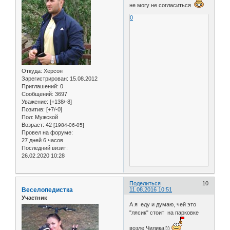
не могу не согласиться
0
Откуда:
Херсон
Зарегистрирован
: 15.08.2012
Приглашений:
0
Сообщений:
3697
Уважение:
[+138/-8]
Позитив:
[+7/-0]
Пол:
Мужской
Возраст:
42
[1984-06-05]
Провел на форуме:
27 дней 6 часов
Последний визит:
26.02.2020 10:28
Поделиться
10
Веселопедистка
11.08.2016 10:51
Участник
А я еду и думаю, чей это
"лясик" стоит на парковке
возле Чилика!))