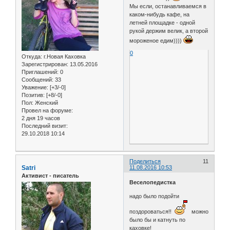
Мы если, останавливаемся в
каком-нибудь кафе, на
летней площадке - одной
рукой держим велик, а второй
мороженое едим))))
0
Откуда:
г.Новая Каховка
Зарегистрирован
: 13.05.2016
Приглашений:
0
Сообщений:
33
Уважение:
[+3/-0]
Позитив:
[+8/-0]
Пол:
Женский
Провел на форуме:
2 дня 19 часов
Последний визит:
29.10.2018 10:14
Поделиться
11
Satri
11.08.2016 10:53
Активист - писатель
Веселопедистка
надо было подойти
поздороваться!!
можно
было бы и катнуть по
каховке!