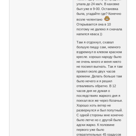
упала до 24 км/ч. В каховке
был уже в 9-00. Остановка
была, угадайте где? Конечно
возле челентано
Открывается она в 10
поэтому не далеко я сначала
напился кваса ))
Там я отдохнул, схавал
болшую пиццу сам, немного
вздремнул в клевом красном
кресле. хорошо народу было
не очень много и меня никто
не посмел выгнать. Так я там
провел около двух часов
времени. Делать больше там
было нечего и я решил
отваливать обратно. В 12
часов дня не думая о
последствиях жаркого дня я
поехал все же через Козачьи.
Хорошо хоть ветер не
развернулся и был попутный.
С одной стороны мне конечно
было легче но с другой было
адски жарко. К половине
первого уже было
отвратительных 45 градусов