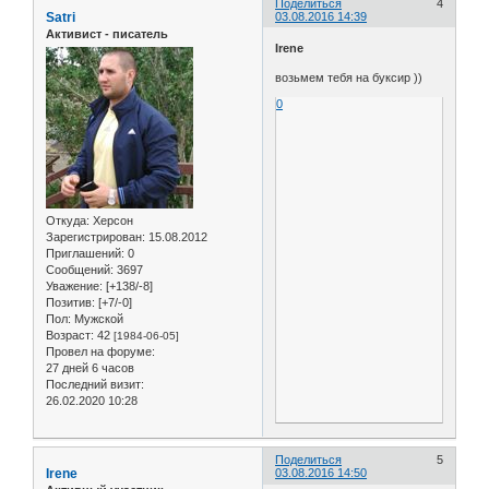
Поделиться
4
Satri
03.08.2016 14:39
Активист - писатель
Irene
возьмем тебя на буксир ))
0
Откуда:
Херсон
Зарегистрирован
: 15.08.2012
Приглашений:
0
Сообщений:
3697
Уважение:
[+138/-8]
Позитив:
[+7/-0]
Пол:
Мужской
Возраст:
42
[1984-06-05]
Провел на форуме:
27 дней 6 часов
Последний визит:
26.02.2020 10:28
Поделиться
5
Irene
03.08.2016 14:50