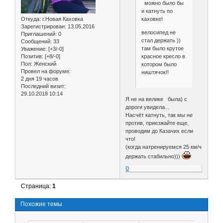
можно было бы
и катнуть по
каховке!
Откуда:
г.Новая Каховка
Зарегистрирован
: 13.05.2016
велосипед не
Приглашений:
0
стал держать ))
Сообщений:
33
там было крутое
Уважение:
[+3/-0]
красное кресло в
Позитив:
[+8/-0]
Пол:
Женский
котором было
Провел на форуме:
ништячок!!
2 дня 19 часов
Последний визит:
29.10.2018 10:14
Я не на велике была) с
дороги увидела...
Насчёт катнуть, так мы не
против, приезжайте еще,
проводим до Казачих если
что!
(когда натренируемся 25 км/ч
держать стабильно)))
0
Страница:
1
Похожие темы