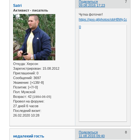
Поделиться
7
Satri
09.08.2016 17:23
Активист - писатель
Чутка фоточег!
https://goo.gl/photos/obHBWy1cxPFtk
0
Откуда:
Херсон
Зарегистрирован
: 15.08.2012
Приглашений:
0
Сообщений:
3697
Уважение:
[+138/-8]
Позитив:
[+7/-0]
Пол:
Мужской
Возраст:
42
[1984-06-05]
Провел на форуме:
27 дней 6 часов
Последний визит:
26.02.2020 10:28
Поделиться
8
недалекий гость
11.08.2016 09:40