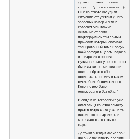
Дальше случился легкий
казус ... Руслан прокололся ((
Еще на старте обсудили
ситуацию отсутствия у него
запасных камер и геля в
колесах! Мои плохие
ожидания от этого
подтвердились тем самым
проколом который обломал
тренировочный темп и задум
всей поездки в целом. Кароче
в Токаревке я бросил
Руслана, благо у него хотя бы
были латки, он заклеился и
поехал обратно ибо
продолжать поездку в таком
русле было бессмысленно.
Конечно все было
согласовано и без обид! ))
В общем от Токаревки я уже
ехал сам (( конечно самому
против ветра было уже не так
весело, но я старался как
мог, благо было хоть не
жарко.
До точки высадки доехал за 3
часа и одну минуту, средняя