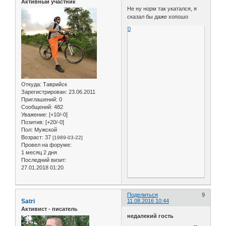
Активный участник
Не ну норм так укатался, я
сказал бы даже хопошо
0
Откуда:
Таврийск
Зарегистрирован
: 23.06.2011
Приглашений:
0
Сообщений:
482
Уважение:
[+10/-0]
Позитив:
[+20/-0]
Пол:
Мужской
Возраст:
37
[1989-03-22]
Провел на форуме:
1 месяц 2 дня
Последний визит:
27.01.2018 01:20
Поделиться
9
Satri
11.08.2016 10:44
Активист - писатель
недалекий гость