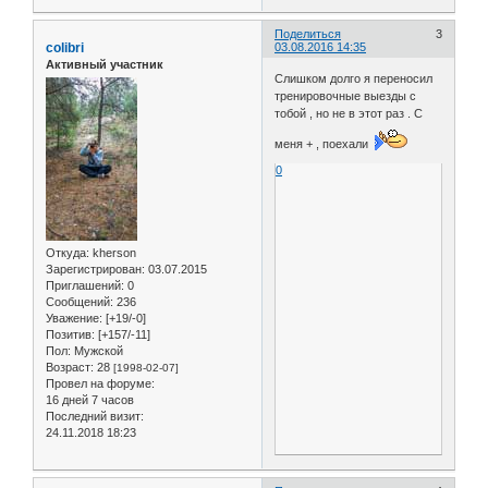
Поделиться
3
colibri
03.08.2016 14:35
Активный участник
Слишком долго я переносил
тренировочные выезды с
тобой , но не в этот раз . С
меня + , поехали
0
Откуда:
kherson
Зарегистрирован
: 03.07.2015
Приглашений:
0
Сообщений:
236
Уважение:
[+19/-0]
Позитив:
[+157/-11]
Пол:
Мужской
Возраст:
28
[1998-02-07]
Провел на форуме:
16 дней 7 часов
Последний визит:
24.11.2018 18:23