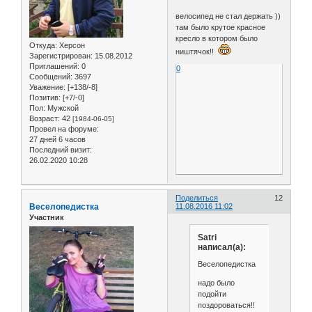
велосипед не стал держать ))
там было крутое красное
кресло в котором было
Откуда:
Херсон
ништячок!!
Зарегистрирован
: 15.08.2012
Приглашений:
0
0
Сообщений:
3697
Уважение:
[+138/-8]
Позитив:
[+7/-0]
Пол:
Мужской
Возраст:
42
[1984-06-05]
Провел на форуме:
27 дней 6 часов
Последний визит:
26.02.2020 10:28
Поделиться
12
Веселопедистка
11.08.2016 11:02
Участник
Satri
написал(а):
Веселопедистка
надо было
подойти
поздороваться!!