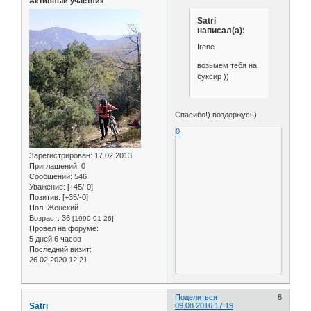
Активный участник
Satri
написал(а):
Irene
возьмем тебя на
буксир ))
Спасибо!) воздержусь)
0
Зарегистрирован
: 17.02.2013
Приглашений:
0
Сообщений:
546
Уважение:
[+45/-0]
Позитив:
[+35/-0]
Пол:
Женский
Возраст:
36
[1990-01-26]
Провел на форуме:
5 дней 6 часов
Последний визит:
26.02.2020 12:21
Поделиться
6
Satri
09.08.2016 17:19