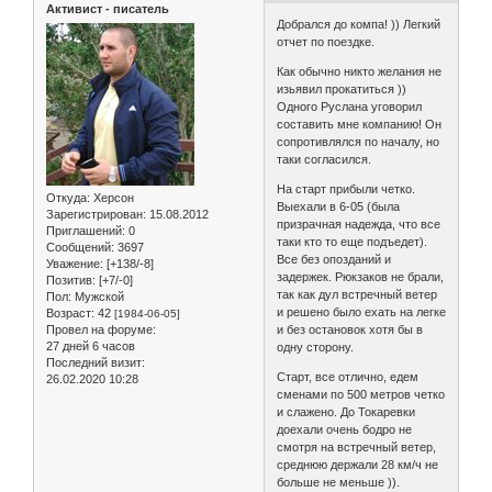
Активист - писатель
Добрался до компа! )) Легкий
отчет по поездке.
Как обычно никто желания не
изьявил прокатиться ))
Одного Руслана уговорил
составить мне компанию! Он
сопротивлялся по началу, но
таки согласился.
На старт прибыли четко.
Откуда:
Херсон
Выехали в 6-05 (была
Зарегистрирован
: 15.08.2012
призрачная надежда, что все
Приглашений:
0
таки кто то еще подъедет).
Сообщений:
3697
Все без опозданий и
Уважение:
[+138/-8]
задержек. Рюкзаков не брали,
Позитив:
[+7/-0]
так как дул встречный ветер
Пол:
Мужской
и решено было ехать на легке
Возраст:
42
[1984-06-05]
Провел на форуме:
и без остановок хотя бы в
27 дней 6 часов
одну сторону.
Последний визит:
Старт, все отлично, едем
26.02.2020 10:28
сменами по 500 метров четко
и слажено. До Токаревки
доехали очень бодро не
смотря на встречный ветер,
среднюю держали 28 км/ч не
больше не меньше )).