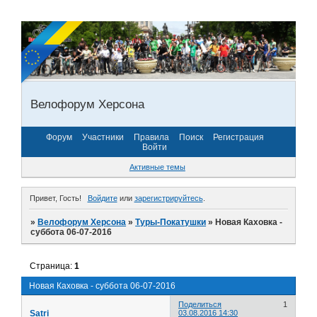
Велофорум Херсона
Форум
Участники
Правила
Поиск
Регистрация
Войти
Активные темы
Привет, Гость!
Войдите
или
зарегистрируйтесь
.
»
Велофорум Херсона
»
Туры-Покатушки
»
Новая Каховка -
суббота 06-07-2016
Страница:
1
Новая Каховка - суббота 06-07-2016
Поделиться
1
Satri
03.08.2016 14:30