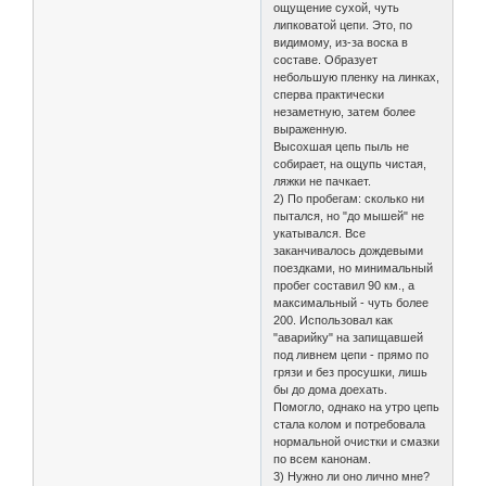
ощущение сухой, чуть
липковатой цепи. Это, по
видимому, из-за воска в
составе. Образует
небольшую пленку на линках,
сперва практически
незаметную, затем более
выраженную.
Высохшая цепь пыль не
собирает, на ощупь чистая,
ляжки не пачкает.
2) По пробегам: сколько ни
пытался, но "до мышей" не
укатывался. Все
заканчивалось дождевыми
поездками, но минимальный
пробег составил 90 км., а
максимальный - чуть более
200. Использовал как
"аварийку" на запищавшей
под ливнем цепи - прямо по
грязи и без просушки, лишь
бы до дома доехать.
Помогло, однако на утро цепь
стала колом и потребовала
нормальной очистки и смазки
по всем канонам.
3) Нужно ли оно лично мне?