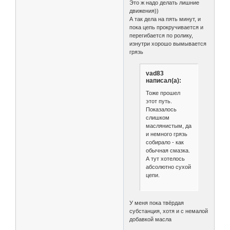
Это ж надо делать лишние
движения))
А так дела на пять минут, и
пока цепь прокручивается и
перегибается по ролику,
изнутри хорошо вымывается
грязь
vad83
написал(а):
Тоже прошел
этот путь.
Показалось
слишком
маслянистым, да
и немного грязь
собирало - как
обычная смазка.
А тут хотелось
абсолютно сухой
цепи.
У меня пока твёрдая
субстанция, хотя и с немалой
добавкой масла