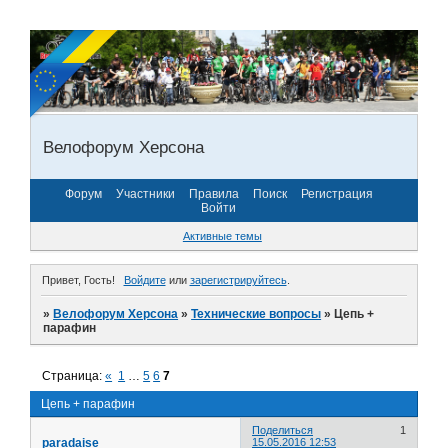
Велофорум Херсона
Форум
Участники
Правила
Поиск
Регистрация
Войти
Активные темы
Привет, Гость!
Войдите
или
зарегистрируйтесь
.
»
Велофорум Херсона
»
Технические вопросы
»
Цепь +
парафин
Страница:
«
1
…
5
6
7
Цепь + парафин
Поделиться
1
paradaise
15.05.2016 12:53