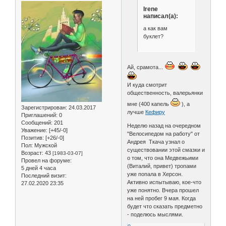
Irene
написал(а):
а как вам
буклет?
Ай, срамота...
И куда смотрит
общественность, валерьянки
мне (400 капель
), а
Зарегистрирован
: 24.03.2017
лучше
Кефиру
Приглашений:
0
Сообщений:
201
Неделю назад на очередном
Уважение:
[+45/-0]
"Велосипедом на работу" от
Позитив:
[+26/-0]
Андрея Ткача узнал о
Пол:
Мужской
существовании этой смазки и
Возраст:
43
[1983-03-07]
о том, что она Медвежьими
Провел на форуме:
(Виталий, привет) тропами
5 дней 4 часа
уже попала в Херсон.
Последний визит:
Активно испытываю, кое-что
27.02.2020 23:35
уже понятно. Вчера прошел
на ней пробег 9 мая. Когда
будет что сказать предметно
- поделюсь мыслями.