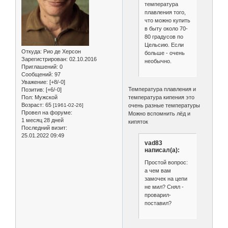
температура
плавления того,
что можно купить
в быту около 70-
80 градусов по
Цельсию. Если
Откуда:
Рио де Херсон
больше - очень
Зарегистрирован
: 02.10.2016
необычно.
Приглашений:
0
Сообщений:
97
Уважение:
[+8/-0]
Температура плавления и
Позитив:
[+6/-0]
температура кипения это
Пол:
Мужской
Возраст:
65
очень разные температуры
[1961-02-26]
Провел на форуме:
Можно вспомнить лёд и
1 месяц 28 дней
кипяток
Последний визит:
25.01.2022 09:49
vad83
написал(а):
Простой вопрос:
а чем вам
замочек на цепи
не мил? Снял -
проварил-
поставил?