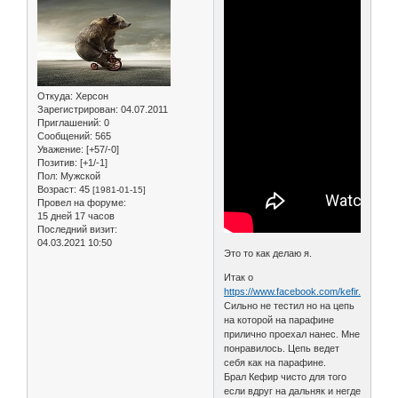
Откуда:
Херсон
Зарегистрирован
: 04.07.2011
Приглашений:
0
Сообщений:
565
Уважение:
[+57/-0]
Позитив:
[+1/-1]
Пол:
Мужской
Возраст:
45
[1981-01-15]
Провел на форуме:
15 дней 17 часов
Последний визит:
04.03.2021 10:50
Это то как делаю я.
Итак о
https://www.facebook.com/kefir.bike/
Сильно не тестил но на цепь
на которой на парафине
прилично проехал нанес. Мне
понравилось. Цепь ведет
себя как на парафине.
Брал Кефир чисто для того
если вдруг на дальняк и негде