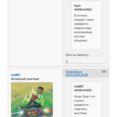
Ivan
написал(а):
В аптеках
продают также
парафин в
жидком виде,
вазелиновым
маслом
обзывают.
Взял на заметку)
0
Поделиться
188
vad83
18.05.2019 20:08
Активный участник
vad83
написал(а):
Когда будет что
сказать
предметно -
поделюсь
мыслями.