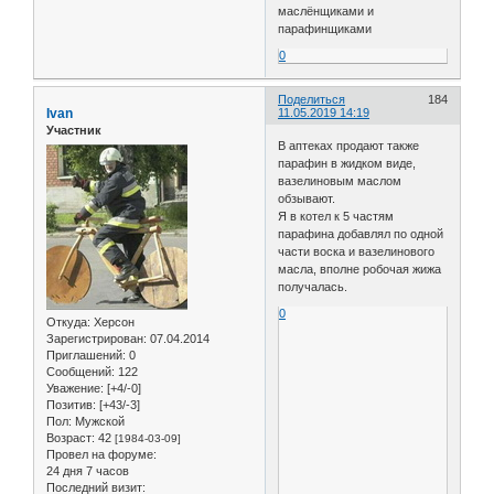
маслёнщиками и
парафинщиками
0
Поделиться
184
Ivan
11.05.2019 14:19
Участник
В аптеках продают также
парафин в жидком виде,
вазелиновым маслом
обзывают.
Я в котел к 5 частям
парафина добавлял по одной
части воска и вазелинового
масла, вполне робочая жижа
получалась.
0
Откуда:
Херсон
Зарегистрирован
: 07.04.2014
Приглашений:
0
Сообщений:
122
Уважение:
[+4/-0]
Позитив:
[+43/-3]
Пол:
Мужской
Возраст:
42
[1984-03-09]
Провел на форуме:
24 дня 7 часов
Последний визит: