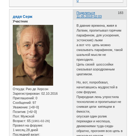
0
Поделиться
183
дядя Серж
11.05.2019 02:03
Участник
В давние времена, живя в
Латвии, пропитывал горячим
парафином, для ускорения,
эстонские) лыжи
а вот что цепь можно
смазывать парафином, такой
шальной мысли не
приходило.
Цепь своей шосссейки
смазывал аэродромным
циатимом.
Но, вот, попробовал,
начитавшись мудростей в
Откуда:
Рио де Херсон
сем форуме.
Зарегистрирован
: 02.10.2016
Природная лень упростила
Приглашений:
0
технологию и пропитывал не
Сообщений:
97
снимая цепи кипящем в
Уважение:
[+8/-0]
ёмкости,
Позитив:
[+6/-0]
опуская один ролик
Пол:
Мужской
Возраст:
65
перекидки и неспеша,
[1961-02-26]
Провел на форуме:
движениями туда-сюда-
1 месяц 28 дней
обратно, прогоняя всю цепь в
Последний визит:
несколько кругов