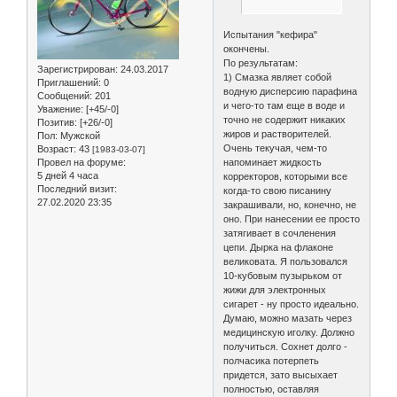
Испытания "кефира"
окончены.
По результатам:
Зарегистрирован
: 24.03.2017
1) Смазка являет собой
Приглашений:
0
водную дисперсию парафина
Сообщений:
201
и чего-то там еще в воде и
Уважение:
[+45/-0]
точно не содержит никаких
Позитив:
[+26/-0]
жиров и растворителей.
Пол:
Мужской
Очень текучая, чем-то
Возраст:
43
[1983-03-07]
Провел на форуме:
напоминает жидкость
5 дней 4 часа
корректоров, которыми все
Последний визит:
когда-то свою писанину
27.02.2020 23:35
закрашивали, но, конечно, не
оно. При нанесении ее просто
затягивает в сочленения
цепи. Дырка на флаконе
великовата. Я пользовался
10-кубовым пузырьком от
жижи для электронных
сигарет - ну просто идеально.
Думаю, можно мазать через
медицинскую иголку. Должно
получиться. Сохнет долго -
полчасика потерпеть
придется, зато высыхает
полностью, оставляя