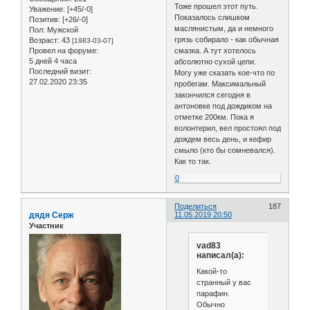
Тоже прошел этот путь.
Уважение:
[+45/-0]
Показалось слишком
Позитив:
[+26/-0]
маслянистым, да и немного
Пол:
Мужской
грязь собирало - как обычная
Возраст:
43
[1983-03-07]
Провел на форуме:
смазка. А тут хотелось
5 дней 4 часа
абсолютно сухой цепи.
Последний визит:
Могу уже сказать кое-что по
27.02.2020 23:35
пробегам. Максимальный
закончился сегодня в
антоновке под дождиком на
отметке 200км. Пока я
волонтерил, вел простоял под
дождем весь день, и кефир
смыло (кто бы сомневался).
Как то так.
0
Поделиться
187
дядя Серж
11.05.2019 20:50
Участник
vad83
написал(а):
Какой-то
странный у вас
парафин.
Обычно