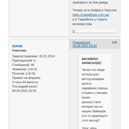
проварить ну или дождь.
Теперь есть Кефир в Херсоне
https://velopitstop.com.ua/
и в Таврийске у Сереги
веломастера
0
Поделиться
190
tamuk
18.06.2021 09:20
Участник
Зарегистрирован
: 15.01.2014
paradaise
Приглашений:
0
написал(а):
Сообщений:
46
Уважение:
[+0/-0]
Читал что люди
Позитив:
[+0/-0]
используют
Провел на форуме:
метод выварки
3 часа 44 минуты
цепи в
Последний визит:
парафине,хорошие
09.04.2022 20:53
отзывы и эмоции
выше
крыши,стало
интерестно из
наших байкеров
кто-то практикует
этот метод?
Теги: цепь