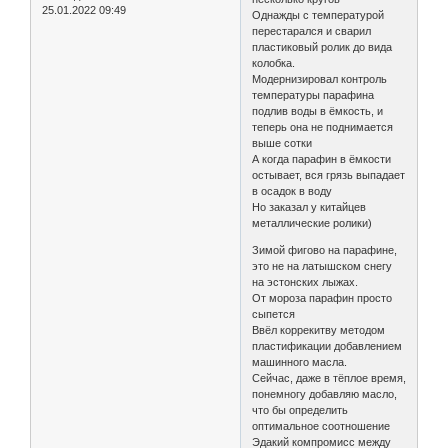
25.01.2022 09:49
Однажды с температурой
перестарался и сварил
пластиковый ролик до вида
колобка.
Модернизировал контроль
температуры парафина
подлив воды в ёмкость, и
теперь она не поднимается
выше сотки
А когда парафин в ёмкости
остывает, вся грязь выпадает
в осадок в воду
Но заказал у китайцев
металлические ролики)
Зимой фигово на парафине,
это не на латышском снегу
на эстонских лыжах.
От мороза парафин просто
сыпется
Ввёл коррекитву методом
пластификации добавлением
машинного масла.
Сейчас, даже в тёплое время,
понемногу добавляю масло,
что бы определить
оптимальное соотношение
Эдакий компромисс между