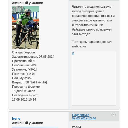
Активный участник
Читал что люди используют
метод выварки цепи в
парафине,хорошие отзывы и
эмоции выше крыши,стало
интерестно из наших
байкеров кто-то практикует
этот метод?
Теги: цепь парафин достал
амбразив
Откуда:
Херсон
0
Зарегистрирован
: 07.05.2014
Приглашений:
0
Сообщений:
289
Уважение:
[+9/-1]
Позитив:
[+1/-0]
Пол:
Мужской
Возраст:
38
[1988-04-29]
Провел на форуме:
18 дней 9 часов
Последний визит:
17.09.2018 10:14
Поделиться
181
Irene
09.03.2019 13:46
Активный участник
vad83