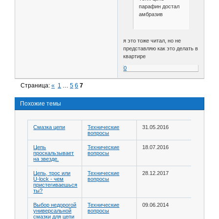
парафин достал
амбразив
я это тоже читал, но не
представляю как это делать в
квартире
0
Страница:
«
1
…
5
6
7
Похожие темы
Смазка цепи
Технические
31.05.2016
вопросы
Цепь
Технические
18.07.2016
проскальзывает
вопросы
на звезде.
Цепь, трос или
Технические
28.12.2017
U-lock - чем
вопросы
пристегиваешься
ты?
Выбор недорогой
Технические
09.06.2014
универсальной
вопросы
смазки для цепи