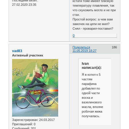
Последний визит:
кстати тоже имеют близкую
27.02.2020 23:35
температуру плавления, так
что скукожить могло и не при
стах.
Простой вопрос: а чем вам
замочек на цепи не мил?
Снял - проварил-поставил?
0
Поделиться
186
vad83
11.05.2019 18:27
Активный участник
Ivan
написал(а):
Я в котел к 5
частям
парафина
добавлял по
одной части
воска и
вазелинового
масла, вполне
робочая жижа
получалась.
Зарегистрирован
: 24.03.2017
Приглашений:
0
Сообщений:
201