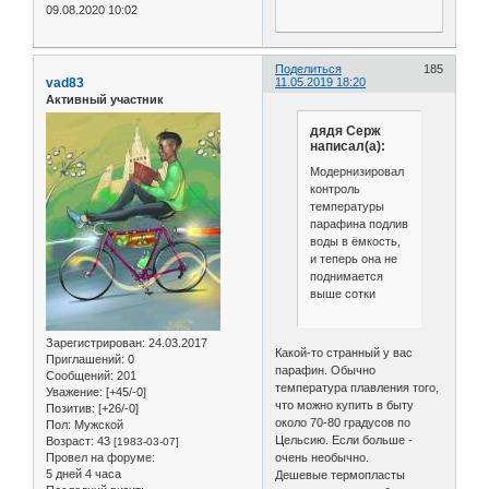
09.08.2020 10:02
Поделиться
185
vad83
11.05.2019 18:20
Активный участник
дядя Серж
написал(а):
Модернизировал
контроль
температуры
парафина подлив
воды в ёмкость,
и теперь она не
поднимается
выше сотки
Зарегистрирован
: 24.03.2017
Какой-то странный у вас
Приглашений:
0
парафин. Обычно
Сообщений:
201
температура плавления того,
Уважение:
[+45/-0]
что можно купить в быту
Позитив:
[+26/-0]
около 70-80 градусов по
Пол:
Мужской
Цельсию. Если больше -
Возраст:
43
[1983-03-07]
Провел на форуме:
очень необычно.
5 дней 4 часа
Дешевые термопласты