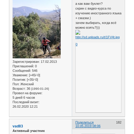
а как вам буклет?
скрин с видео-курса по
изучению иностранного языка
+ смазки.)
зачем выбирать, когда всё
можно взять?)))
0
Зарегистрирован
: 17.02.2013
Приглашений:
0
Сообщений:
546
Уважение:
[+45/-0]
Позитив:
[+35/-0]
Пол:
Женский
Возраст:
36
[1990-01-26]
Провел на форуме:
5 дней 6 часов
Последний визит:
26.02.2020 12:21
Поделиться
182
vad83
10.05.2019 08:06
Активный участник