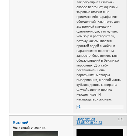
Как регулярная смазка -
скорее всего нет, однако и
жировые смазки я не
приемлю, ибо парафинист
убежденный. Как что-то для
экстренной ситуации -
однозначно да, это лучше,
чем жир и растворители,
потому как смывается
простой водой с Фейри и
парафинится все потом
запросто, безо всяких там
обезжириваний в бензинах/
керосинах. Для себя
постановил - цепь
парафинить методом
вываривания, с собой иметь
кубиков десять кефира на
случай ливня и прочих
нежданчиков. И
наслаждаться жизнью.
+1
Поделиться
189
Виталий
18.05.2019 22:23
Активный участник