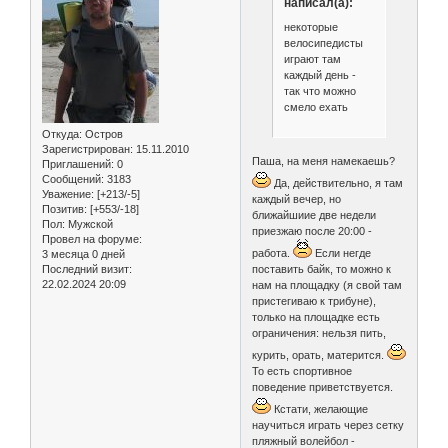
написал(а):
некоторые
велосипедисты
играют там
каждый день -
так что можно
смело ехать
Откуда:
Остров
Зарегистрирован
: 15.11.2010
Паша, на меня намекаешь?
Приглашений:
0
Сообщений:
3183
Да, действительно, я там
Уважение:
[+213/-5]
каждый вечер, но
Позитив:
[+553/-18]
ближайшиие две недели
Пол:
Мужской
приезжаю после 20:00 -
Провел на форуме:
работа.
Если негде
3 месяца 0 дней
Последний визит:
поставить байк, то можно к
22.02.2024 20:09
нам на площадку (я свой там
пристегиваю к трибуне),
только на площадке есть
ограничения: нельзя пить,
курить, орать, матерится.
То есть спортивное
поведение приветствуется.
Кстати, желающие
научиться играть через сетку
пляжный волейбол -