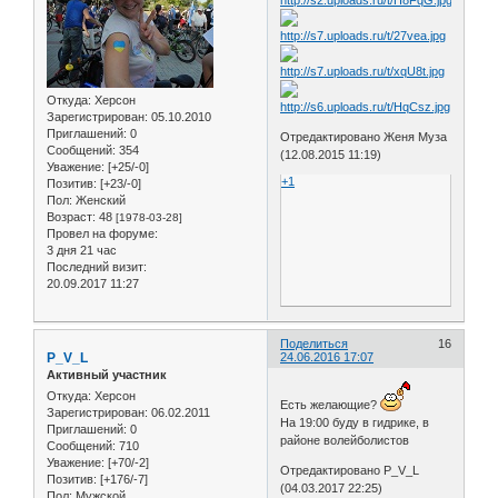
Откуда:
Херсон
Зарегистрирован
: 05.10.2010
Приглашений:
0
Отредактировано Женя Муза
Сообщений:
354
(12.08.2015 11:19)
Уважение:
[+25/-0]
+1
Позитив:
[+23/-0]
Пол:
Женский
Возраст:
48
[1978-03-28]
Провел на форуме:
3 дня 21 час
Последний визит:
20.09.2017 11:27
Поделиться
16
P_V_L
24.06.2016 17:07
Активный участник
Откуда:
Херсон
Есть желающие?
Зарегистрирован
: 06.02.2011
На 19:00 буду в гидрике, в
Приглашений:
0
районе волейболистов
Сообщений:
710
Уважение:
[+70/-2]
Отредактировано P_V_L
Позитив:
[+176/-7]
(04.03.2017 22:25)
Пол:
Мужской