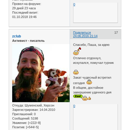
Провел на форуме:
0
29 дней 23 часа
Последний визит:
01.10.2018 19:46
Поделиться
17
zclub
24.06.2016 21:14
Активист - писатель
Спасибо, Паша, за идею
Отлично отдохнул,
искупался, помучал турник
Закат чудесный встретил
сегодня
В общем, достойное
завершение удачного дня
Откуда:
Шуменский, Херсон
0
Зарегистрирован
: 14.04.2010
Приглашений:
0
Сообщений:
5198
Уважение:
[+222/-8]
Позитив:
[+544/-5]