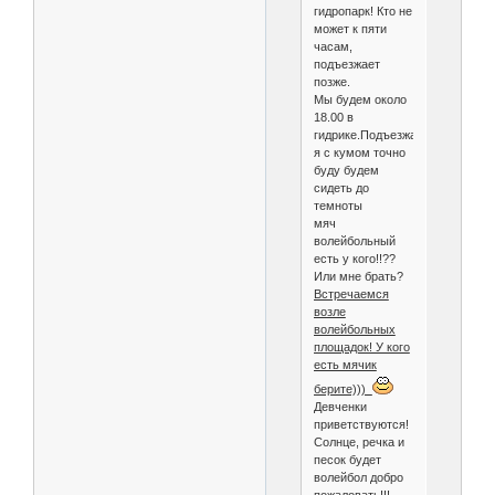
гидропарк! Кто не
может к пяти
часам,
подъезжает
позже.
Мы будем около
18.00 в
гидрике.Подъезжай
я с кумом точно
буду будем
сидеть до
темноты
мяч
волейбольный
есть у кого!!??
Или мне брать?
Встречаемся
возле
волейбольных
площадок! У кого
есть мячик
берите)))
Девченки
приветствуются!
Солнце, речка и
песок будет
волейбол добро