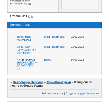
Последний визит:
26.02.2020 10:28
Страница:
1
2
»
Похожие темы
ВЕЧЕРНИЕ
Туры-Покатушки
02.07.2019
КАТАНИЯ 2
Disco, baby!!
Туры-Покатушки
23.07.2016
Party hard! Rom-
Dom-Dom)))
ИНТЕРЕСНОЕ
Видео
14.09.2013
ВЕЛО-ВИДЕО <<
ДОБАВЛЯЕМ :)
>>
»
Велофорум Херсона
»
Туры-Покатушки
»
В гидропарк
после работы в будни.
Рейтинг форумов
|
Создать форум бесплатно