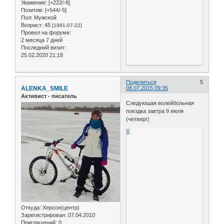
Уважение:
[+222/-8]
Позитив:
[+544/-5]
Пол:
Мужской
Возраст:
45
[1981-07-22]
Провел на форуме:
2 месяца 7 дней
Последний визит:
25.02.2020 21:18
Поделиться
5
ALENKA_SMILE
08.07.2015 09:35
Активист - писатель
Следующая волейбольная
поездка завтра 9 июля
(четверг)
0
Откуда:
Херсон(центр)
Зарегистрирован
: 07.04.2010
Приглашений:
0