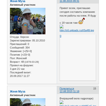
Женя Муза
11.08.2015 09:31
Активный участник
Привет всем, приглашаю
сегодня составить компанию
после работы на пляж. Я буду
с 18 часов там
0
Откуда:
Херсон
Зарегистрирован
: 05.10.2010
Приглашений:
0
Сообщений:
354
Уважение:
[+25/-0]
Позитив:
[+23/-0]
Пол:
Женский
Возраст:
48
[1978-03-28]
Провел на форуме:
3 дня 21 час
Последний визит:
20.09.2017 11:27
Поделиться
15
Женя Муза
12.08.2015 11:18
Активный участник
Вчерашний вело гидропарк)