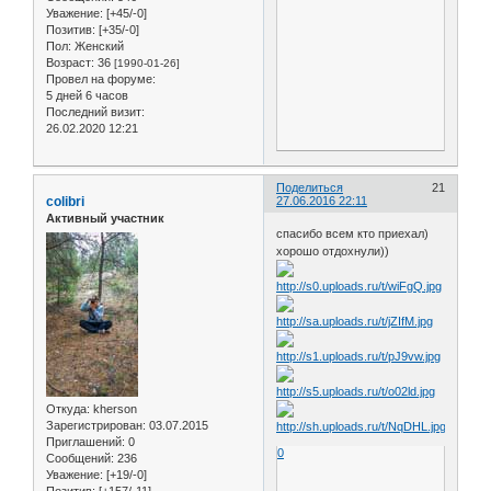
Уважение:
[+45/-0]
Позитив:
[+35/-0]
Пол:
Женский
Возраст:
36
[1990-01-26]
Провел на форуме:
5 дней 6 часов
Последний визит:
26.02.2020 12:21
Поделиться
21
colibri
27.06.2016 22:11
Активный участник
спасибо всем кто приехал)
хорошо отдохнули))
Откуда:
kherson
Зарегистрирован
: 03.07.2015
Приглашений:
0
0
Сообщений:
236
Уважение:
[+19/-0]
Позитив:
[+157/-11]