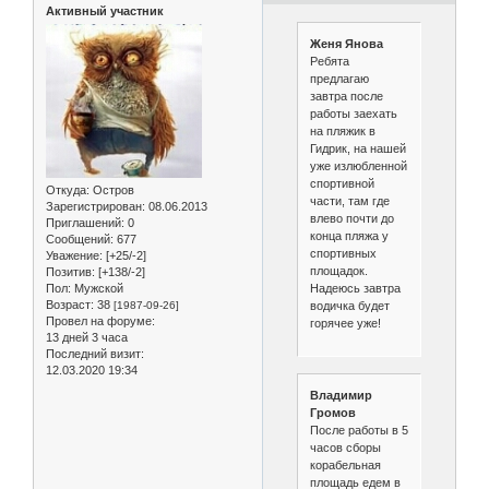
Активный участник
Женя Янова
Ребята
предлагаю
завтра после
работы заехать
на пляжик в
Гидрик, на нашей
уже излюбленной
спортивной
Откуда:
Остров
части, там где
Зарегистрирован
: 08.06.2013
влево почти до
Приглашений:
0
конца пляжа у
Сообщений:
677
спортивных
Уважение:
[+25/-2]
площадок.
Позитив:
[+138/-2]
Надеюсь завтра
Пол:
Мужской
Возраст:
38
водичка будет
[1987-09-26]
Провел на форуме:
горячее уже!
13 дней 3 часа
Последний визит:
12.03.2020 19:34
Владимир
Громов
После работы в 5
часов сборы
корабельная
площадь едем в