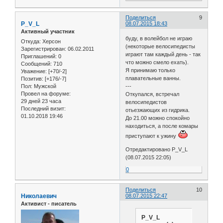
Поделиться
9
P_V_L
08.07.2015 18:43
Активный участник
буду, в волейбол не играю
Откуда:
Херсон
(некоторые велосипедисты
Зарегистрирован
: 06.02.2011
играют там каждый день - так
Приглашений:
0
что можно смело ехать).
Сообщений:
710
Я принимаю только
Уважение:
[+70/-2]
плавательные ванны.
Позитив:
[+176/-7]
Пол:
Мужской
---
Провел на форуме:
Откупался, встречал
29 дней 23 часа
велосипедистов
Последний визит:
отьезжающих из гидрика.
01.10.2018 19:46
До 21.00 можно спокойно
находиться, а после комары
приступают к ужину
Отредактировано P_V_L
(08.07.2015 22:05)
0
Поделиться
10
Николаевич
08.07.2015 22:47
Активист - писатель
P_V_L