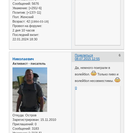
Сообщений:
5676
Уважение:
[+291/-6]
Позитив:
[+137/-11]
Пол:
Женский
Возраст:
42
[1984-03-18]
Провел на форуме:
2 дня 10 часов
Последний визит:
22.01.2024 18:30
Поделиться
6
Николаевич
08.07.2015 12:55
Активист - писатель
Да, немного поиграли в
волейбол.
Только пиво и
волейбол несовместимы.
0
Откуда:
Остров
Зарегистрирован
: 15.11.2010
Приглашений:
0
Сообщений:
3183
Уважение:
[+213/-5]