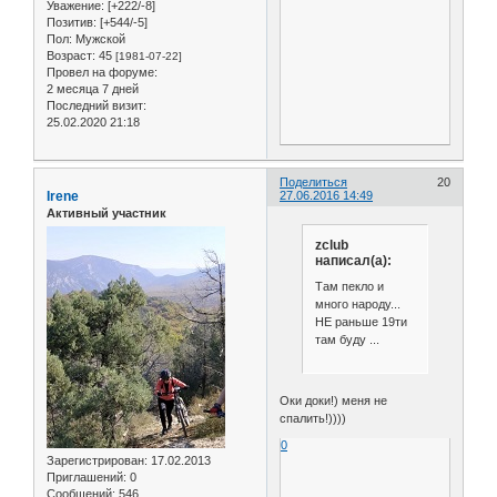
Уважение:
[+222/-8]
Позитив:
[+544/-5]
Пол:
Мужской
Возраст:
45
[1981-07-22]
Провел на форуме:
2 месяца 7 дней
Последний визит:
25.02.2020 21:18
Поделиться
20
Irene
27.06.2016 14:49
Активный участник
zclub
написал(а):
Там пекло и
много народу...
НЕ раньше 19ти
там буду ...
Оки доки!) меня не
спалить!))))
0
Зарегистрирован
: 17.02.2013
Приглашений:
0
Сообщений:
546