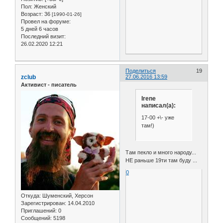
Пол:
Женский
Возраст:
36
[1990-01-26]
Провел на форуме:
5 дней 6 часов
Последний визит:
26.02.2020 12:21
Поделиться
19
zclub
27.06.2016 13:59
Активист - писатель
Irene
написал(а):
17-00 +\- уже
там!)
Там пекло и много народу...
НЕ раньше 19ти там буду ...
0
Откуда:
Шуменский, Херсон
Зарегистрирован
: 14.04.2010
Приглашений:
0
Сообщений:
5198