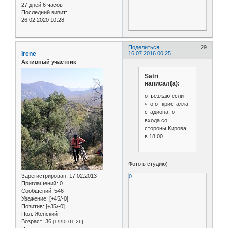
27 дней 6 часов
Последний визит:
26.02.2020 10:28
Поделиться
29
Irene
16.07.2016 00:25
Активный участник
Satri
написал(а):
отъезжаю если
что от кристалла
стадиона, от
входа со
стороны Кирова
в 18:00
Фото в студию)
Зарегистрирован
: 17.02.2013
0
Приглашений:
0
Сообщений:
546
Уважение:
[+45/-0]
Позитив:
[+35/-0]
Пол:
Женский
Возраст:
36
[1990-01-26]