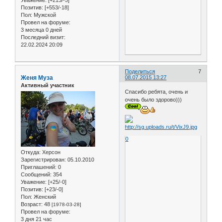
Позитив:
[+553/-18]
Пол:
Мужской
Провел на форуме:
3 месяца 0 дней
Последний визит:
22.02.2024 20:09
Поделиться
7
Женя Муза
08.07.2015 13:27
Активный участник
Спасибо ребята, очень и
очень было здорово)))
0
Откуда:
Херсон
Зарегистрирован
: 05.10.2010
Приглашений:
0
Сообщений:
354
Уважение:
[+25/-0]
Позитив:
[+23/-0]
Пол:
Женский
Возраст:
48
[1978-03-28]
Провел на форуме:
3 дня 21 час