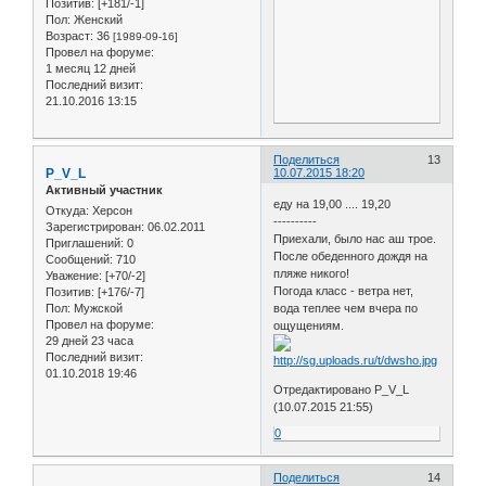
Позитив:
[+181/-1]
Пол:
Женский
Возраст:
36
[1989-09-16]
Провел на форуме:
1 месяц 12 дней
Последний визит:
21.10.2016 13:15
Поделиться
13
P_V_L
10.07.2015 18:20
Активный участник
еду на 19,00 .... 19,20
Откуда:
Херсон
----------
Зарегистрирован
: 06.02.2011
Приехали, было нас аш трое.
Приглашений:
0
После обеденного дождя на
Сообщений:
710
пляже никого!
Уважение:
[+70/-2]
Погода класс - ветра нет,
Позитив:
[+176/-7]
Пол:
Мужской
вода теплее чем вчера по
Провел на форуме:
ощущениям.
29 дней 23 часа
Последний визит:
01.10.2018 19:46
Отредактировано P_V_L
(10.07.2015 21:55)
0
Поделиться
14