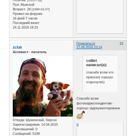
Пол:
Мужской
Возраст:
28
[1998-02-07]
Провел на форуме:
16 дней 7 часов
Последний визит:
24.11.2018 18:23
Поделиться
22
zclub
27.06.2016 23:14
Активист - писатель
colibri
написал(а):
спасибо всем кто
приехал) хорошо
отдохнули))
Спасибо всем
фотокорреспондентам -
хорошо задокументировали
Откуда:
Шуменский, Херсон
Зарегистрирован
: 14.04.2010
0
Приглашений:
0
Сообщений:
5198