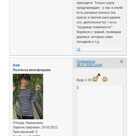
приходите. Только сразу
предупреждаю - у нас в клубе
есть разовые взносы (на
краску и прочие расходники
хоз. деятельности) + есть
"трудовая повинность" -
боремся с травой, поливаем
деревья, которые сами
посадили и т.д.
+1
Поделиться
11
Аня
08.07.2015 23:04
Поэтесса велофорума
Буду к 19
0
Откуда:
Камышаны
Зарегистрирован
: 19.03.2012
Приглашений:
0