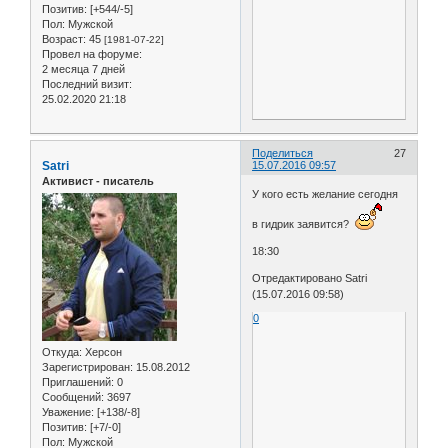
Позитив:
[+544/-5]
Пол:
Мужской
Возраст:
45
[1981-07-22]
Провел на форуме:
2 месяца 7 дней
Последний визит:
25.02.2020 21:18
Поделиться
27
Satri
15.07.2016 09:57
Активист - писатель
У кого есть желание сегодня
в гидрик заявится?
18:30
Отредактировано Satri
(15.07.2016 09:58)
0
Откуда:
Херсон
Зарегистрирован
: 15.08.2012
Приглашений:
0
Сообщений:
3697
Уважение:
[+138/-8]
Позитив:
[+7/-0]
Пол:
Мужской