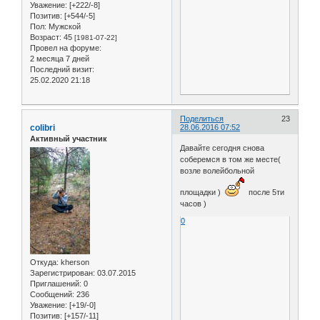
Уважение:
[+222/-8]
Позитив:
[+544/-5]
Пол:
Мужской
Возраст:
45
[1981-07-22]
Провел на форуме:
2 месяца 7 дней
Последний визит:
25.02.2020 21:18
Поделиться
23
colibri
28.06.2016 07:52
Активный участник
Давайте сегодня снова
соберемся в том же месте(
возле волейбольной
площадки )
после 5ти
часов )
0
Откуда:
kherson
Зарегистрирован
: 03.07.2015
Приглашений:
0
Сообщений:
236
Уважение:
[+19/-0]
Позитив:
[+157/-11]