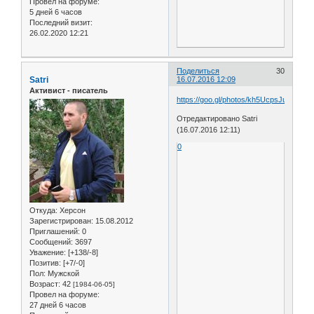
Провел на форуме:
5 дней 6 часов
Последний визит:
26.02.2020 12:21
Поделиться
30
Satri
16.07.2016 12:09
Активист - писатель
https://goo.gl/photos/kh5UcpsJuLwSa
Отредактировано Satri
(16.07.2016 12:11)
0
Откуда:
Херсон
Зарегистрирован
: 15.08.2012
Приглашений:
0
Сообщений:
3697
Уважение:
[+138/-8]
Позитив:
[+7/-0]
Пол:
Мужской
Возраст:
42
[1984-06-05]
Провел на форуме:
27 дней 6 часов