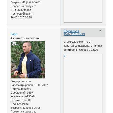
Возраст:
42
[1984-06-05]
Провел на форуме:
27 дней 6 часов
Последний визит:
26.02.2020 10:28
Поделиться
28
Satri
15.07.2016 15:13
Активист - писатель
отъезжаю если что от
кристалла стадиона, от входа
со стороны Кирова в 18:00
0
Откуда:
Херсон
Зарегистрирован
: 15.08.2012
Приглашений:
0
Сообщений:
3697
Уважение:
[+138/-8]
Позитив:
[+7/-0]
Пол:
Мужской
Возраст:
42
[1984-06-05]
Провел на форуме: