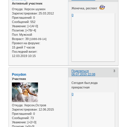
Активный участник
Женечка, респект
Откуда:
Херсон шумен
Зарегистрирован
: 25.03.2012
0
Приглашений:
0
Сообщений:
552
Уважение:
[+14/-0]
Позитив:
[+78/-4]
Пол:
Мужской
Возраст:
39
[1986-09-14]
Провел на форуме:
15 дней 7 часов
Последний визит:
12.03.2019 10:15
Поделиться
3
Posydon
06.07.2015 22:08
Участник
Сегодня был,вода
прекрастная
0
Откуда:
Херсон,Остров
Зарегистрирован
: 12.06.2015
Приглашений:
0
Сообщений:
73
Уважение:
[+2/-0]
Позитив:
[+0/-0]