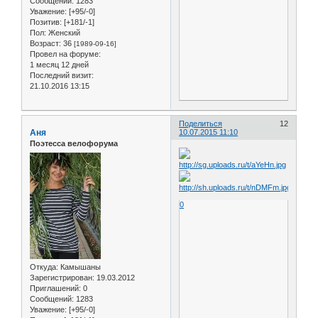
Сообщений:
1283
Уважение:
[+95/-0]
Позитив:
[+181/-1]
Пол:
Женский
Возраст:
36
[1989-09-16]
Провел на форуме:
1 месяц 12 дней
Последний визит:
21.10.2016 13:15
Поделиться
12
Аня
10.07.2015 11:10
Поэтесса велофорума
0
Откуда:
Камышаны
Зарегистрирован
: 19.03.2012
Приглашений:
0
Сообщений:
1283
Уважение:
[+95/-0]