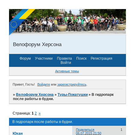
Велофорум Херсона
Форум
Участники
Правила
Поиск
Регистрация
Войти
Активные темы
Привет, Гость!
Войдите
или
зарегистрируйтесь
.
»
Велофорум Херсона
»
Туры-Покатушки
»
В гидропарк
после работы в будни.
Страница:
1
2
»
В гидропарк после работы в будни.
Поделиться
1
Юхан
06.07.2015 21:50