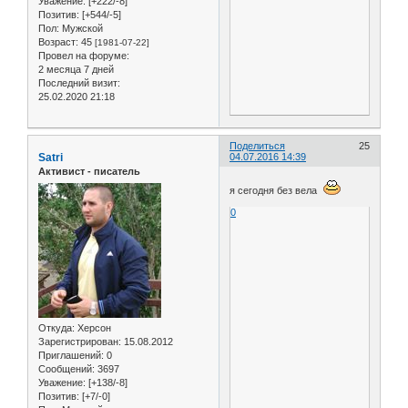
Уважение:
[+222/-8]
Позитив:
[+544/-5]
Пол:
Мужской
Возраст:
45
[1981-07-22]
Провел на форуме:
2 месяца 7 дней
Последний визит:
25.02.2020 21:18
Поделиться
25
Satri
04.07.2016 14:39
Активист - писатель
я сегодня без вела
0
Откуда:
Херсон
Зарегистрирован
: 15.08.2012
Приглашений:
0
Сообщений:
3697
Уважение:
[+138/-8]
Позитив:
[+7/-0]