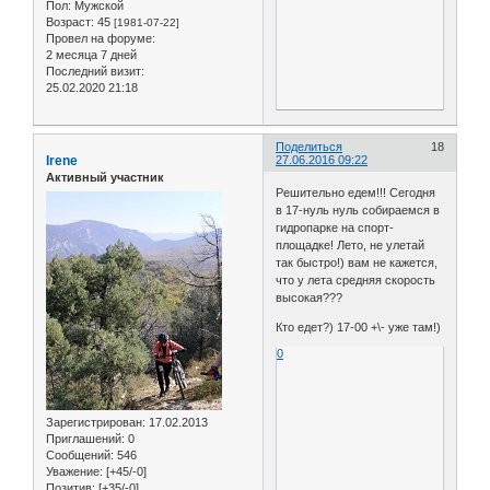
Пол:
Мужской
Возраст:
45
[1981-07-22]
Провел на форуме:
2 месяца 7 дней
Последний визит:
25.02.2020 21:18
Поделиться
18
Irene
27.06.2016 09:22
Активный участник
Решительно едем!!! Сегодня
в 17-нуль нуль собираемся в
гидропарке на спорт-
площадке! Лето, не улетай
так быстро!) вам не кажется,
что у лета средняя скорость
высокая???
Кто едет?) 17-00 +\- уже там!)
0
Зарегистрирован
: 17.02.2013
Приглашений:
0
Сообщений:
546
Уважение:
[+45/-0]
Позитив:
[+35/-0]