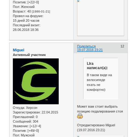
Позитив:
[+22/-0]
Пол:
Женский
Возраст:
40
[1986-01-21]
Провел на форуме:
15 дней 20 часов
Последний визит:
28.06.2018 18:36
Поделиться
12
Miguel
19.07.2016 23:21
Активный участник
LIra
написал(а):
В таком виде на
велосипеде
ехать не
комфортно)
Может вам стоит выбрать
Откуда:
Херсон
позицию педалирования стоя
Зарегистрирован
: 22.04.2015
Приглашений:
0
Сообщений:
304
Отредактировано Miguel
Уважение:
[+12/-4]
(19.07.2016 23:21)
Позитив:
[+49/-0]
Пол:
Мужской