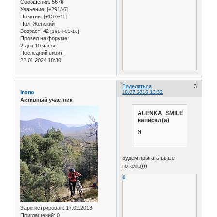
Сообщений:
5676
Уважение:
[+291/-6]
Позитив:
[+137/-11]
Пол:
Женский
Возраст:
42
[1984-03-18]
Провел на форуме:
2 дня 10 часов
Последний визит:
22.01.2024 18:30
Поделиться
3
Irene
18.07.2016 13:32
Активный участник
ALENKA_SMILE
написал(а):
Я
Будем прыгать выше
потолка)))
0
Зарегистрирован
: 17.02.2013
Приглашений:
0