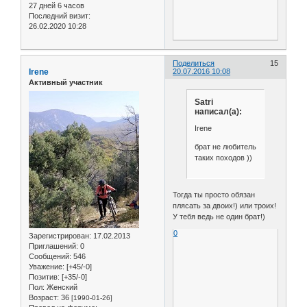
27 дней 6 часов
Последний визит:
26.02.2020 10:28
Поделиться
15
Irene
20.07.2016 10:08
Активный участник
Satri
написал(а):
Irene
брат не любитель
таких походов ))
Тогда ты просто обязан
плясать за двоих!) или троих!
У тебя ведь не один брат!)
0
Зарегистрирован
: 17.02.2013
Приглашений:
0
Сообщений:
546
Уважение:
[+45/-0]
Позитив:
[+35/-0]
Пол:
Женский
Возраст:
36
[1990-01-26]