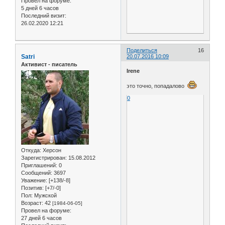
Провел на форуме:
5 дней 6 часов
Последний визит:
26.02.2020 12:21
Поделиться
16
Satri
20.07.2016 10:09
Активист - писатель
Irene
это точно, попадалово
0
Откуда:
Херсон
Зарегистрирован
: 15.08.2012
Приглашений:
0
Сообщений:
3697
Уважение:
[+138/-8]
Позитив:
[+7/-0]
Пол:
Мужской
Возраст:
42
[1984-06-05]
Провел на форуме:
27 дней 6 часов