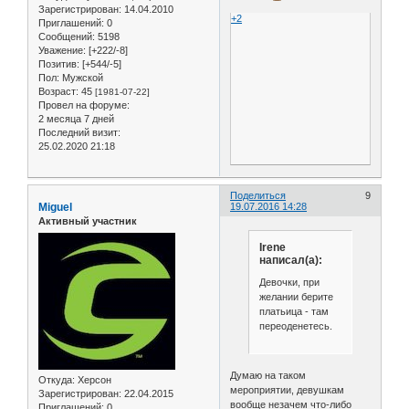
Зарегистрирован
: 14.04.2010
+2
Приглашений:
0
Сообщений:
5198
Уважение:
[+222/-8]
Позитив:
[+544/-5]
Пол:
Мужской
Возраст:
45
[1981-07-22]
Провел на форуме:
2 месяца 7 дней
Последний визит:
25.02.2020 21:18
Поделиться
9
Miguel
19.07.2016 14:28
Активный участник
Irene
написал(а):
Девочки, при
желании берите
платьица - там
переоденетесь.
Думаю на таком
Откуда:
Херсон
мероприятии, девушкам
Зарегистрирован
: 22.04.2015
вообще незачем что-либо
Приглашений:
0