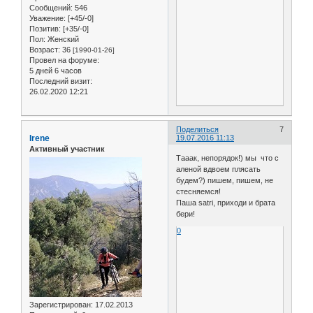
Сообщений:
546
Уважение:
[+45/-0]
Позитив:
[+35/-0]
Пол:
Женский
Возраст:
36
[1990-01-26]
Провел на форуме:
5 дней 6 часов
Последний визит:
26.02.2020 12:21
Поделиться
7
Irene
19.07.2016 11:13
Активный участник
Тааак, непорядок!) мы что с
аленой вдвоем плясать
будем?) пишем, пишем, не
стесняемся!
Паша satri, приходи и брата
бери!
0
Зарегистрирован
: 17.02.2013