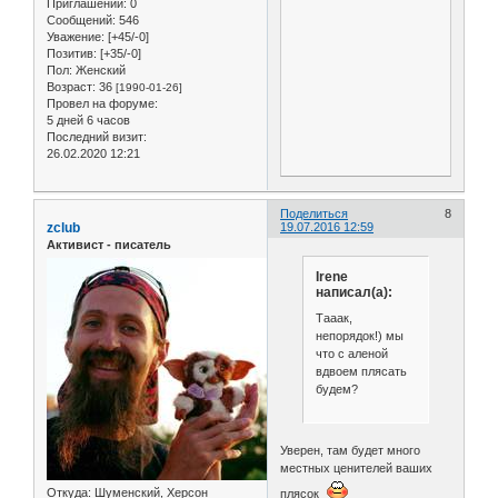
Приглашений:
0
Сообщений:
546
Уважение:
[+45/-0]
Позитив:
[+35/-0]
Пол:
Женский
Возраст:
36
[1990-01-26]
Провел на форуме:
5 дней 6 часов
Последний визит:
26.02.2020 12:21
Поделиться
8
zclub
19.07.2016 12:59
Активист - писатель
Irene
написал(а):
Тааак,
непорядок!) мы
что с аленой
вдвоем плясать
будем?
Уверен, там будет много
местных ценителей ваших
Откуда:
Шуменский, Херсон
плясок