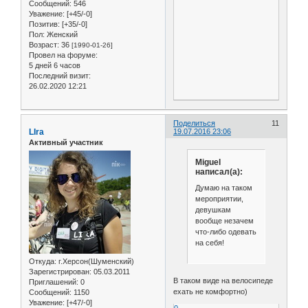
Сообщений:
546
Уважение:
[+45/-0]
Позитив:
[+35/-0]
Пол:
Женский
Возраст:
36
[1990-01-26]
Провел на форуме:
5 дней 6 часов
Последний визит:
26.02.2020 12:21
Поделиться
11
LIra
19.07.2016 23:06
Активный участник
Miguel
написал(а):
Думаю на таком
мероприятии,
девушкам
вообще незачем
что-либо одевать
на себя!
Откуда:
г.Херсон(Шуменский)
Зарегистрирован
: 05.03.2011
В таком виде на велосипеде
Приглашений:
0
ехать не комфортно)
Сообщений:
1150
Уважение:
[+47/-0]
0