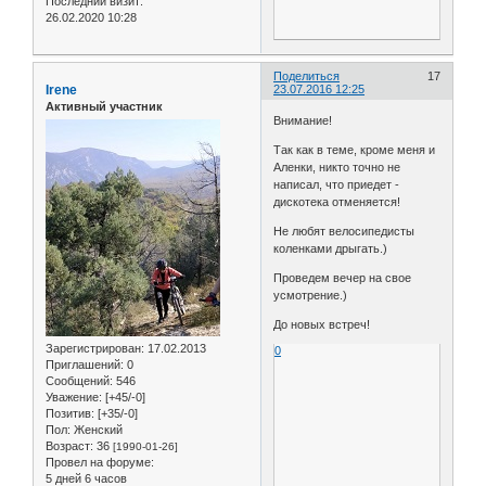
Последний визит:
26.02.2020 10:28
Поделиться
17
Irene
23.07.2016 12:25
Активный участник
Внимание!
Так как в теме, кроме меня и
Аленки, никто точно не
написал, что приедет -
дискотека отменяется!
Не любят велосипедисты
коленками дрыгать.)
Проведем вечер на свое
усмотрение.)
До новых встреч!
Зарегистрирован
: 17.02.2013
0
Приглашений:
0
Сообщений:
546
Уважение:
[+45/-0]
Позитив:
[+35/-0]
Пол:
Женский
Возраст:
36
[1990-01-26]
Провел на форуме:
5 дней 6 часов