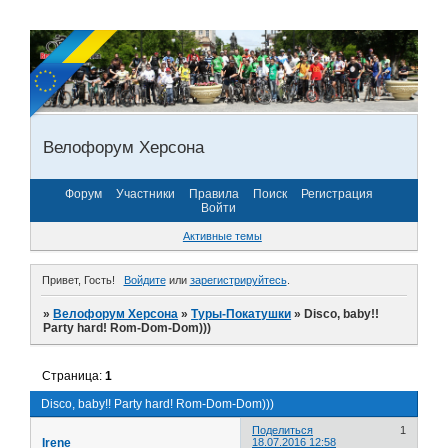
Велофорум Херсона
Форум
Участники
Правила
Поиск
Регистрация
Войти
Активные темы
Привет, Гость!
Войдите
или
зарегистрируйтесь
.
»
Велофорум Херсона
»
Туры-Покатушки
»
Disco, baby!!
Party hard! Rom-Dom-Dom)))
Страница:
1
Disco, baby!! Party hard! Rom-Dom-Dom)))
Поделиться
1
Irene
18.07.2016 12:58