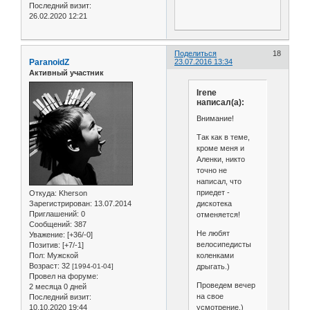
Последний визит:
26.02.2020 12:21
Поделиться
18
ParanoidZ
23.07.2016 13:34
Активный участник
Irene
написал(а):
Внимание!
Так как в теме,
кроме меня и
Аленки, никто
точно не
написал, что
приедет -
Откуда:
Kherson
Зарегистрирован
: 13.07.2014
дискотека
Приглашений:
0
отменяется!
Сообщений:
387
Не любят
Уважение:
[+36/-0]
велосипедисты
Позитив:
[+7/-1]
Пол:
Мужской
коленками
Возраст:
32
[1994-01-04]
дрыгать.)
Провел на форуме:
Проведем вечер
2 месяца 0 дней
на свое
Последний визит:
10.10.2020 19:44
усмотрение.)