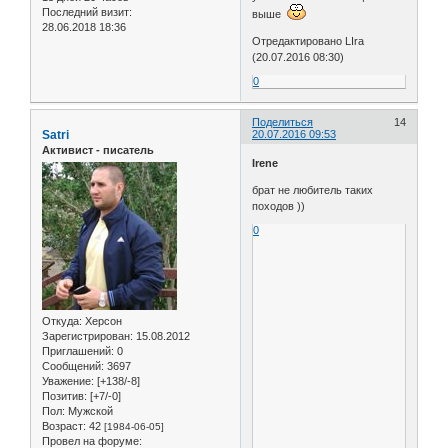
Последний визит:
выше
28.06.2018 18:36
Отредактировано LIra
(20.07.2016 08:30)
0
Поделиться
14
Satri
20.07.2016 09:53
Активист - писатель
Irene
брат не любитель таких
походов ))
0
Откуда:
Херсон
Зарегистрирован
: 15.08.2012
Приглашений:
0
Сообщений:
3697
Уважение:
[+138/-8]
Позитив:
[+7/-0]
Пол:
Мужской
Возраст:
42
[1984-06-05]
Провел на форуме: