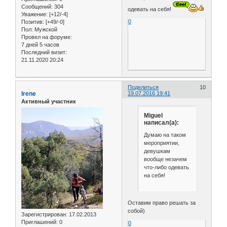
Сообщений:
304
одевать на себя!
Уважение:
[+12/-4]
0
Позитив:
[+49/-0]
Пол:
Мужской
Провел на форуме:
7 дней 5 часов
Последний визит:
21.11.2020 20:24
Поделиться
10
Irene
19.07.2016 19:41
Активный участник
Miguel
написал(а):
Думаю на таком
мероприятии,
девушкам
вообще незачем
что-либо одевать
на себя!
Оставим право решать за
собой)
Зарегистрирован
: 17.02.2013
Приглашений:
0
0