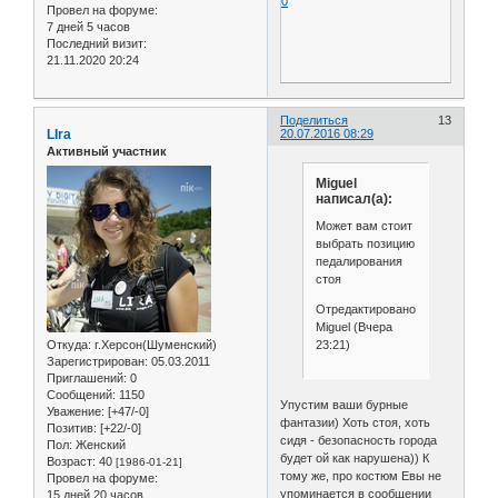
0
Провел на форуме:
7 дней 5 часов
Последний визит:
21.11.2020 20:24
Поделиться
13
LIra
20.07.2016 08:29
Активный участник
Miguel
написал(а):
Может вам стоит
выбрать позицию
педалирования
стоя
Отредактировано
Miguel (Вчера
23:21)
Откуда:
г.Херсон(Шуменский)
Зарегистрирован
: 05.03.2011
Приглашений:
0
Сообщений:
1150
Упустим ваши бурные
Уважение:
[+47/-0]
фантазии) Хоть стоя, хоть
Позитив:
[+22/-0]
сидя - безопасность города
Пол:
Женский
будет ой как нарушена)) К
Возраст:
40
[1986-01-21]
тому же, про костюм Евы не
Провел на форуме:
упоминается в сообщении
15 дней 20 часов