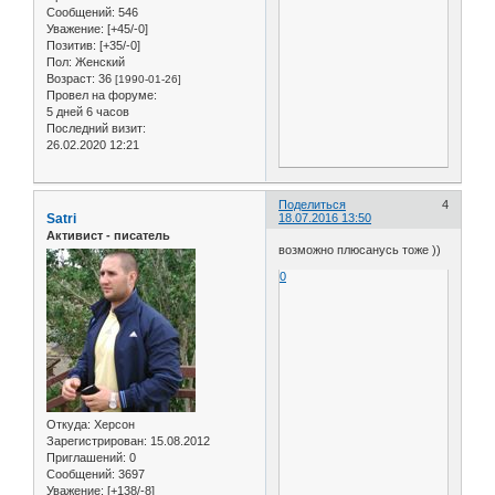
Сообщений:
546
Уважение:
[+45/-0]
Позитив:
[+35/-0]
Пол:
Женский
Возраст:
36
[1990-01-26]
Провел на форуме:
5 дней 6 часов
Последний визит:
26.02.2020 12:21
Поделиться
4
Satri
18.07.2016 13:50
Активист - писатель
возможно плюсанусь тоже ))
0
Откуда:
Херсон
Зарегистрирован
: 15.08.2012
Приглашений:
0
Сообщений:
3697
Уважение:
[+138/-8]