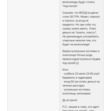
велосипеды будут стоять
"под носом".
Сказали, что ВХОД на диско
стоит 50 ГРН. Может, повезет,
и платить за вход не
придется. Но при себе эту
сумму нужно иметь. Плюс
деньги на "попить, поесть".
Не рекомендую употреблять
спиртные напитки тем, кто
будет на велосипеде!
Берем купальные костюмы и
полотенца! Ночью вода
превосходна! купаться будем
под луной.)))
Итог:
- суббота 23 июля 23-00 клуб
Карамель в гидропарке
- вход 50 грн (плюс деньги на
личные расходы)
- купальные костюмы,
полотенца, велозамки
До встречи!
П.С. пишем в теме, кто идет!
Чем больше людей - тем