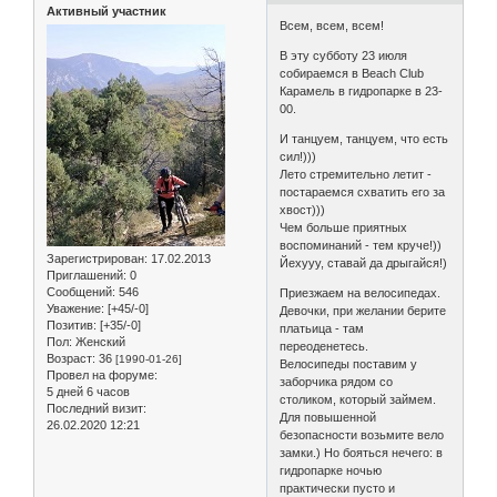
Активный участник
Всем, всем, всем!
В эту субботу 23 июля
собираемся в Beach Club
Карамель в гидропарке в 23-
00.
И танцуем, танцуем, что есть
сил!)))
Лето стремительно летит -
постараемся схватить его за
хвост)))
Чем больше приятных
воспоминаний - тем круче!))
Зарегистрирован
: 17.02.2013
Йехууу, ставай да дрыгайся!)
Приглашений:
0
Сообщений:
546
Приезжаем на велосипедах.
Уважение:
[+45/-0]
Девочки, при желании берите
Позитив:
[+35/-0]
платьица - там
Пол:
Женский
переоденетесь.
Возраст:
36
[1990-01-26]
Велосипеды поставим у
Провел на форуме:
заборчика рядом со
5 дней 6 часов
столиком, который займем.
Последний визит:
Для повышенной
26.02.2020 12:21
безопасности возьмите вело
замки.) Но бояться нечего: в
гидропарке ночью
практически пусто и