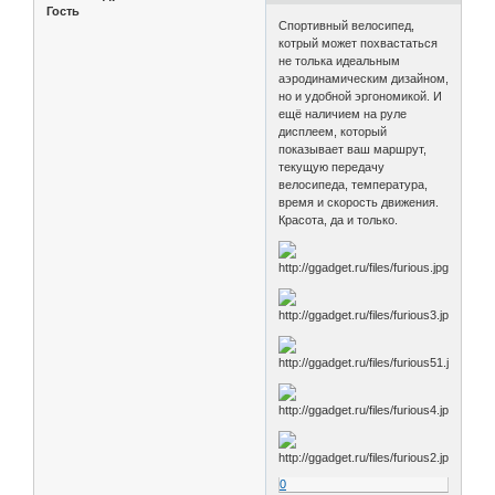
Гость
Спортивный велосипед,
котрый может похвастаться
не толька идеальным
аэродинамическим дизайном,
но и удобной эргономикой. И
ещё наличием на руле
дисплеем, который
показывает ваш маршрут,
текущую передачу
велосипеда, температура,
время и скорость движения.
Красота, да и только.
0