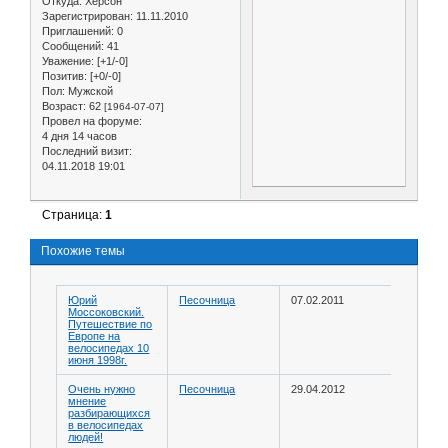
Откуда:
Херсон
Зарегистрирован
: 11.11.2010
Приглашений:
0
Сообщений:
41
Уважение:
[+1/-0]
Позитив:
[+0/-0]
Пол:
Мужской
Возраст:
62
[1964-07-07]
Провел на форуме:
4 дня 14 часов
Последний визит:
04.11.2018 19:01
Страница:
1
Похожие темы
Юрий
Песочница
07.02.2011
Моссоковский.
Путешествие по
Европе на
велосипедах 10
июня 1998г.
Очень нужно
Песочница
29.04.2012
мнение
разбирающихся
в велосипедах
людей!