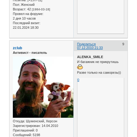
Позитив:
[+137/-11]
Пол:
Женский
Возраст:
42
[1984-03-18]
Провел на форуме:
2 дня 10 часов
Последний визит:
22.01.2024 18:30
Поделиться
9
zclub
07.12.2010 21:33
Активист - писатель
ALENKA_SMILE
И багажник не прикрутишь
Разве только на саморезы))
0
Откуда:
Шуменский, Херсон
Зарегистрирован
: 14.04.2010
Приглашений:
0
Сообщений:
5198