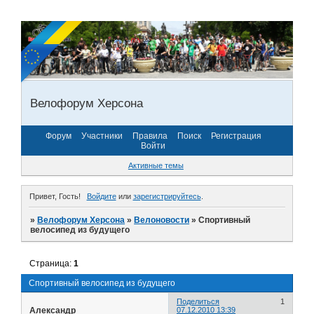
Велофорум Херсона
Форум
Участники
Правила
Поиск
Регистрация
Войти
Активные темы
Привет, Гость!
Войдите
или
зарегистрируйтесь
.
»
Велофорум Херсона
»
Велоновости
»
Спортивный
велосипед из будущего
Страница:
1
Спортивный велосипед из будущего
Поделиться
1
Александр
07.12.2010 13:39