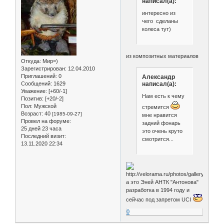
написал(а):
интересно из
чего сделаны
колеса тут)
из композитных материалов
Откуда:
Мир=)
Зарегистрирован
: 12.04.2010
Приглашений:
0
Александр
Сообщений:
1629
написал(а):
Уважение:
[+60/-1]
Нам есть к чему
Позитив:
[+20/-2]
Пол:
Мужской
стремится
Возраст:
40
[1985-09-27]
мне нравится
Провел на форуме:
задний фонарь
25 дней 23 часа
это очень круто
Последний визит:
смотрится...
13.11.2020 22:34
а это Эней АНТК "Антонова"
разработка в 1994 году и
сейчас под запретом UCI
0