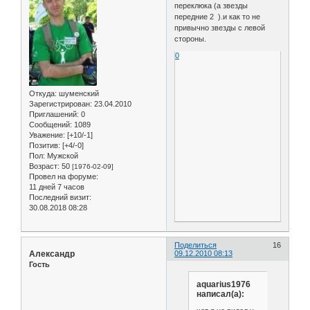
переклюка (а звезды
передние 2 ).и как то не
привычно звезды с левой
стороны.
0
Откуда:
шуменский
Зарегистрирован
: 23.04.2010
Приглашений:
0
Сообщений:
1089
Уважение:
[+10/-1]
Позитив:
[+4/-0]
Пол:
Мужской
Возраст:
50
[1976-02-09]
Провел на форуме:
11 дней 7 часов
Последний визит:
30.08.2018 08:28
Поделиться
16
Александр
09.12.2010 08:13
Гость
aquarius1976
написал(а):