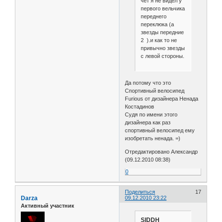
чет я не видел у
первого вельчика
переднего
переклюка (а
звезды передние
2 ).и как то не
привычно звезды
с левой стороны.
Да потому что это
Спортивный велосипед
Furious от дизайнера Ненада
Костадинов
Судя по имени этого
дизайнера как раз
спортивный велосипед ему
изобретать ненада. =)
Отредактировано Александр
(09.12.2010 08:38)
0
Поделиться
17
Darza
09.12.2010 23:22
Активный участник
SIDDH