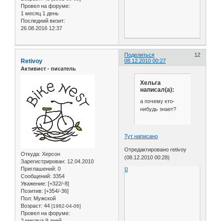
Провел на форуме:
1 месяц 1 день
Последний визит:
26.08.2016 12:37
Поделиться
12
Retivoy
08.12.2010 00:27
Активист - писатель
Хельга
написал(а):
а почему кто-
нибудь знает?
Тут написано
Отредактировано retivoy
Откуда:
Херсон
(08.12.2010 00:28)
Зарегистрирован
: 12.04.2010
Приглашений:
0
0
Сообщений:
3354
Уважение:
[+322/-8]
Позитив:
[+354/-36]
Пол:
Мужской
Возраст:
44
[1982-04-06]
Провел на форуме:
2 месяца 9 дней