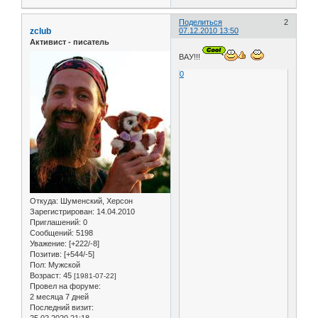
Поделиться
2
zclub
07.12.2010 13:50
Активист - писатель
ВАУ!!!
0
Откуда:
Шуменский, Херсон
Зарегистрирован
: 14.04.2010
Приглашений:
0
Сообщений:
5198
Уважение:
[+222/-8]
Позитив:
[+544/-5]
Пол:
Мужской
Возраст:
45
[1981-07-22]
Провел на форуме:
2 месяца 7 дней
Последний визит:
25.02.2020 21:18