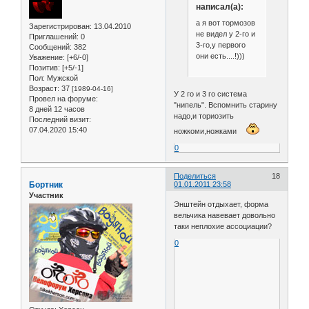
написал(а):
а я вот тормозов
Зарегистрирован
: 13.04.2010
не видел у 2-го и
Приглашений:
0
3-го,у первого
Сообщений:
382
они есть....!)))
Уважение:
[+6/-0]
Позитив:
[+5/-1]
Пол:
Мужской
Возраст:
37
[1989-04-16]
У 2 го и 3 го система
Провел на форуме:
"нипель". Вспомнить старину
8 дней 12 часов
надо,и ториозить
Последний визит:
07.04.2020 15:40
ножкоми,ножками
0
Поделиться
18
Бортник
01.01.2011 23:58
Участник
Энштейн отдыхает, форма
вельчика навевает довольно
таки неплохие ассоциации?
0