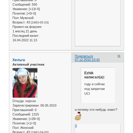
Сообщений:
550
Уважение:
[+13/-0]
Позитив:
[+0/-0]
Пол:
Мужской
Возраст:
43
[1983-05-23]
Провел на форуме:
1 месяц 21 день
Последний визит:
16.04.2022 11:13
Поделиться
11
Хельга
07.12.2010 23:42
Активный участник
Ezhik
написал(а):
году и сейчас
под запретом
UCI
Откуда:
херсон
Зарегистрирован
: 06.05.2010
а почему кто-нибудь знает?
Приглашений:
0
Сообщений:
1315
Уважение:
[+28/-0]
Позитив:
[+1/-0]
0
Пол:
Женский
Возраст:
43
[1982-09-05]