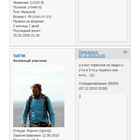
Уважение:
[+222/-8]
Позитив:
[+544/-5]
Пол:
Мужской
Возраст:
45
[1981-07-22]
Провел на форуме:
2 месяца 7 дней
Последний визит:
25.02.2020 21:18
Поделиться
10
ToRTiK
07.12.2010 21:55
Активный участник
а я вот тормозов не видел у
2-го и 3-го,у первого они
есть....!)))
Отредактировано SIDDH
(07.12.2010 23:58)
0
Откуда:
Херсон (Центр)
Зарегистрирован
: 11.06.2010
Приглашений:
0