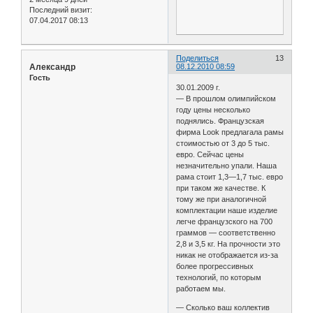
Последний визит:
07.04.2017 08:13
Поделиться
13
Александр
08.12.2010 08:59
Гость
30.01.2009 г.
— В прошлом олимпийском
году цены несколько
поднялись. Французская
фирма Look предлагала рамы
стоимостью от 3 до 5 тыс.
евро. Сейчас цены
незначительно упали. Наша
рама стоит 1,3—1,7 тыс. евро
при таком же качестве. К
тому же при аналогичной
комплектации наше изделие
легче французского на 700
граммов — соответственно
2,8 и 3,5 кг. На прочности это
никак не отображается из-за
более прогрессивных
технологий, по которым
работаем мы.
— Сколько ваш коллектив