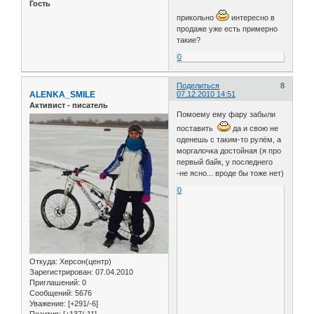
Гость
прикольно
интересно в
продаже уже есть примерно
такие?
0
Поделиться
8
ALENKA_SMILE
07.12.2010 14:51
Активист - писатель
Помоему ему фару забыли
поставить
да и свою не
оденешь с таким-то рулём, а
моргалочка достойная (я про
первый байк, у последнего
-не ясно... вроде бы тоже нет)
0
Откуда:
Херсон(центр)
Зарегистрирован
: 07.04.2010
Приглашений:
0
Сообщений:
5676
Уважение:
[+291/-6]