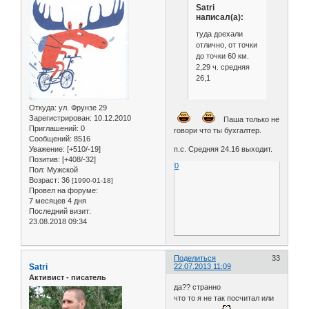
Satri
написал(а):
туда доехали
отлично, от точки
до точки 60 км.
2,29 ч. средняя
26,1
Откуда:
ул. Фрунзе 29
Зарегистрирован
: 10.12.2010
Паша только не
Приглашений:
0
говори что ты бухгалтер.
Сообщений:
8516
Уважение:
[+510/-19]
п.с. Средняя 24.16 выходит.
Позитив:
[+408/-32]
0
Пол:
Мужской
Возраст:
36
[1990-01-18]
Провел на форуме:
7 месяцев 4 дня
Последний визит:
23.08.2018 09:34
Поделиться
33
Satri
22.07.2013 11:09
Активист - писатель
да?? странно
что то я не так посчитал или