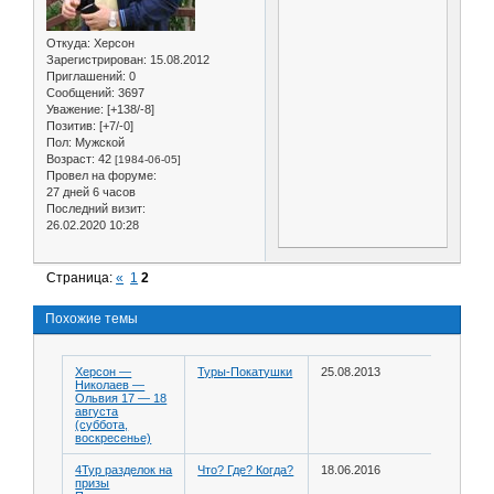
Откуда:
Херсон
Зарегистрирован
: 15.08.2012
Приглашений:
0
Сообщений:
3697
Уважение:
[+138/-8]
Позитив:
[+7/-0]
Пол:
Мужской
Возраст:
42
[1984-06-05]
Провел на форуме:
27 дней 6 часов
Последний визит:
26.02.2020 10:28
Страница:
«
1
2
Похожие темы
Херсон —
Туры-Покатушки
25.08.2013
Николаев —
Ольвия 17 — 18
августа
(суббота,
воскресенье)
4Тур разделок на
Что? Где? Когда?
18.06.2016
призы