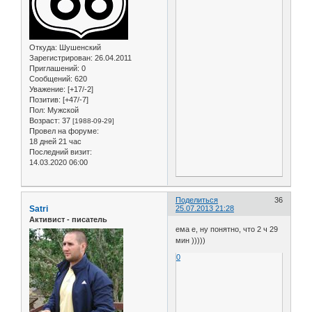
Откуда:
Шушенский
Зарегистрирован
: 26.04.2011
Приглашений:
0
Сообщений:
620
Уважение:
[+17/-2]
Позитив:
[+47/-7]
Пол:
Мужской
Возраст:
37
[1988-09-29]
Провел на форуме:
18 дней 21 час
Последний визит:
14.03.2020 06:00
Поделиться
36
Satri
25.07.2013 21:28
Активист - писатель
ема е, ну понятно, что 2 ч 29
мин )))))
0