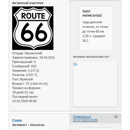
Активный участник
Satri
написал(а):
туда доехали
отлично, от точки
до точки 60 км.
2,29 ч. средняя
26,1
Откуда:
Шушенский
великие математики епт
Зарегистрирован
: 26.04.2011
Приглашений:
0
+1
Сообщений:
620
Уважение:
[+17/-2]
Позитив:
[+47/-7]
Пол:
Мужской
Возраст:
37
[1988-09-29]
Провел на форуме:
18 дней 21 час
Последний визит:
14.03.2020 06:00
Поделиться
32
Саша
22.07.2013 10:05
Активист - писатель