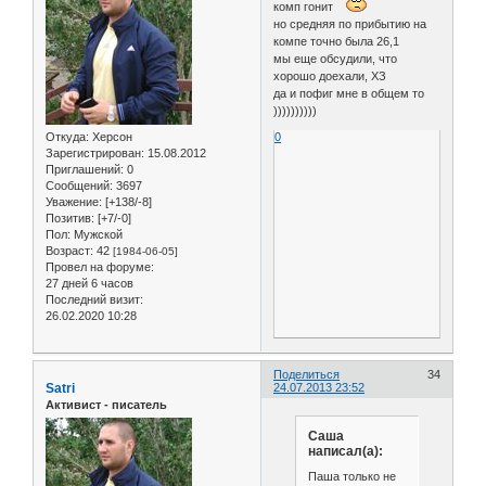
комп гонит
но средняя по прибытию на
компе точно была 26,1
мы еще обсудили, что
хорошо доехали, ХЗ
да и пофиг мне в общем то
))))))))))
Откуда:
Херсон
0
Зарегистрирован
: 15.08.2012
Приглашений:
0
Сообщений:
3697
Уважение:
[+138/-8]
Позитив:
[+7/-0]
Пол:
Мужской
Возраст:
42
[1984-06-05]
Провел на форуме:
27 дней 6 часов
Последний визит:
26.02.2020 10:28
Поделиться
34
Satri
24.07.2013 23:52
Активист - писатель
Саша
написал(а):
Паша только не