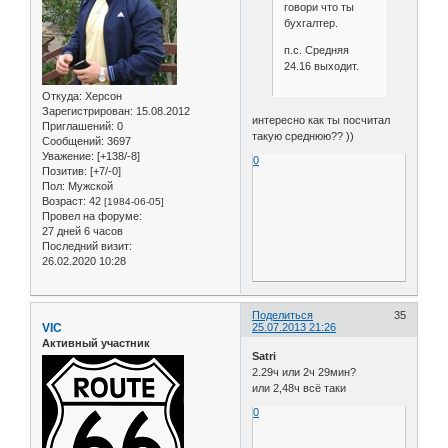
говори что ты
бухгалтер.
п.с. Средняя
24.16 выходит.
Откуда:
Херсон
Зарегистрирован
: 15.08.2012
интересно как ты посчитал
Приглашений:
0
такую среднюю?? ))
Сообщений:
3697
Уважение:
[+138/-8]
0
Позитив:
[+7/-0]
Пол:
Мужской
Возраст:
42
[1984-06-05]
Провел на форуме:
27 дней 6 часов
Последний визит:
26.02.2020 10:28
Поделиться
35
VIC
25.07.2013 21:26
Активный участник
Satri
2.29ч или 2ч 29мин?
или 2,48ч всё таки
0