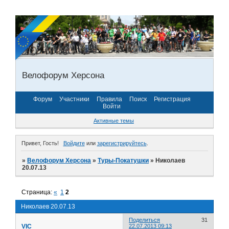
Велофорум Херсона
Форум
Участники
Правила
Поиск
Регистрация
Войти
Активные темы
Привет, Гость!
Войдите
или
зарегистрируйтесь
.
»
Велофорум Херсона
»
Туры-Покатушки
»
Николаев
20.07.13
Страница:
«
1
2
Николаев 20.07.13
Поделиться
31
VIC
22.07.2013 09:13