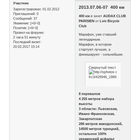
Участник
2013.07.06-07 400 км
Зарегистрирован
: 01.02.2012
Приглашений:
0
400 км
в зачет
AUDAX CLUB
Сообщений:
37
PARISIEN
от
Lviv Bicycle
Уважение:
[+0/-0]
Club
Позитив:
[+0/-0]
Провел на форуме:
Марафон, уже ставший
2 часа 51 минуту
легендарным.
Последний визит:
Марафон, в котором
20.02.2017 15:14
стартуют лучшие, а
финишируют - сильнейшие.
Свернутый текст
8 перевалов
4 255 метров набора
высоты
3 области: Львовская,
Ивано-Франковская,
Закарпатская
286 метров македонский,
14500 метров турецкий,
остальное 100%
украинский асфальт