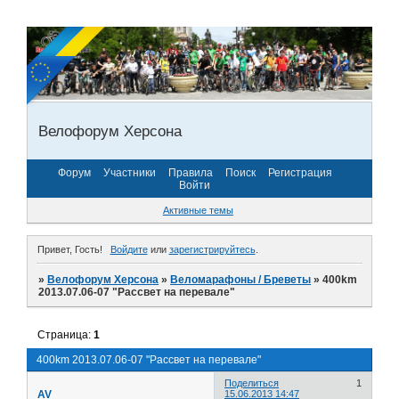
Велофорум Херсона
Форум
Участники
Правила
Поиск
Регистрация
Войти
Активные темы
Привет, Гость!
Войдите
или
зарегистрируйтесь
.
»
Велофорум Херсона
»
Веломарафоны / Бреветы
»
400km
2013.07.06-07 "Рассвет на перевале"
Страница:
1
400km 2013.07.06-07 "Рассвет на перевале"
Поделиться
1
AV
15.06.2013 14:47