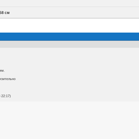
58 см
мм.
изительно
 22:17)