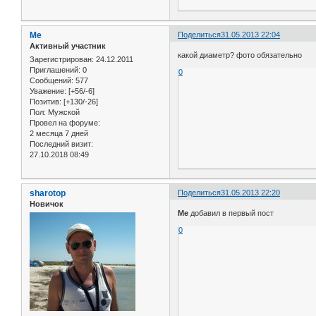
Me
Поделиться
31.05.2013 22:04
Активный участник
какой диаметр? фото обязательно
Зарегистрирован
: 24.12.2011
Приглашений:
0
0
Сообщений:
577
Уважение:
[+56/-6]
Позитив:
[+130/-26]
Пол:
Мужской
Провел на форуме:
2 месяца 7 дней
Последний визит:
27.10.2018 08:49
sharotop
Поделиться
31.05.2013 22:20
Новичок
Me
добавил в первый пост
0