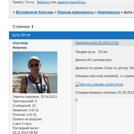
Привет, Гость!
Войдите
или
зарегистрируйтесь
.
»
Велофорум Херсона
»
Продам компоненты
»
Компоненты
»
руль 
Страница:
1
руль 58 см
sharotop
Поделиться
31.05.2013 21:51
Новичок
Продам руль. 20 грн.
Длинна 58 сантиметров.
Диаметр по краям 21мм по центру 26
Измерял обычной линейкой. т.е прибл
Отредактировано sharotop (31.05.2013
Зарегистрирован
: 25.04.2013
0
Приглашений:
0
Сообщений:
23
Уважение:
[+0/-0]
Позитив:
[+0/-0]
Провел на форуме:
2 дня 4 часа
Последний визит:
03.11.2014 08:58