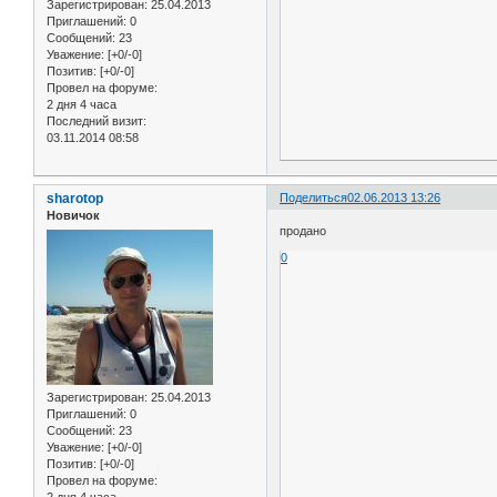
Зарегистрирован
: 25.04.2013
Приглашений:
0
Сообщений:
23
Уважение:
[+0/-0]
Позитив:
[+0/-0]
Провел на форуме:
2 дня 4 часа
Последний визит:
03.11.2014 08:58
sharotop
Поделиться
02.06.2013 13:26
Новичок
продано
0
Зарегистрирован
: 25.04.2013
Приглашений:
0
Сообщений:
23
Уважение:
[+0/-0]
Позитив:
[+0/-0]
Провел на форуме:
2 дня 4 часа