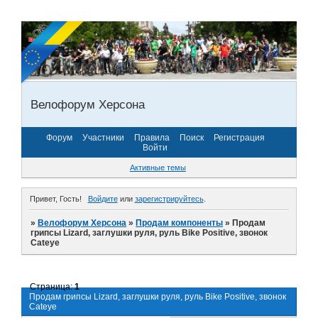
Велофорум Херсона
Форум
Участники
Правила
Поиск
Регистрация
Войти
Активные темы
Привет, Гость!
Войдите
или
зарегистрируйтесь
.
»
Велофорум Херсона
»
Продам компоненты
»
Продам
грипсы Lizard, заглушки руля, руль Bike Positive, звонок
Cateye
Страница:
1
Продам грипсы Lizard, заглушки руля, руль Bike Positive, звонок
Cateye