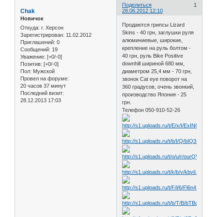
Поделиться
1
Chak
28.06.2012 12:10
Новичок
Продаются грипсы Lizard
Откуда:
г. Херсон
Skins - 40 грн, заглушки руля
Зарегистрирован
: 11.02.2012
алюминиевые, широкие,
Приглашений:
0
крепление на руль болтом -
Сообщений:
19
40 грн, руль Bike Positive
Уважение:
[+0/-0]
downhill шириной 680 мм,
Позитив:
[+0/-0]
Пол:
Мужской
диаметром 25,4 мм - 70 грн,
Провел на форуме:
звонок Cat eye поворот на
20 часов 37 минут
360 градусов, очень звонкий,
Последний визит:
производство Япония - 25
28.12.2013 17:03
грн.
Телефон 050-910-52-26