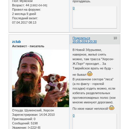
Пол:
Мужской
прогадаешь.
Возраст:
44
[1982-04-06]
0
Провел на форуме:
2 месяца 9 дней
Последний визит:
07.04.2017 08:13
Поделиться
10
zclub
20.05.2013 20:30
Активист - писатель
В Новой Збурьевке,
наверное, жильё снять
можно, там трасса "Херсон-
Ж.Порт" проходит... За
Таврийское врать не буду -
не бывал
В указанном секторе "леса"
(а по факту - горелой
посадки) ездить можно, если
избегать разделительных
противопожарных полос (кои
многие именуют дорогами).
По хвое накат неплохой
Откуда:
Шуменский, Херсон
Зарегистрирован
: 14.04.2010
0
Приглашений:
0
Сообщений:
5198
Уважение:
[+222/-8]