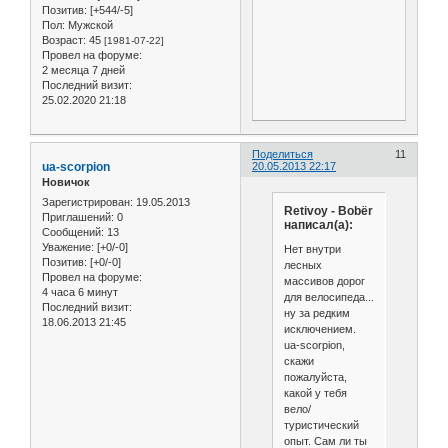
Позитив:
[+544/-5]
Пол:
Мужской
Возраст:
45
[1981-07-22]
Провел на форуме:
2 месяца 7 дней
Последний визит:
25.02.2020 21:18
Поделиться
11
ua-scorpion
20.05.2013 22:17
Новичок
Зарегистрирован
: 19.05.2013
Retivoy - Bobёr
Приглашений:
0
написал(а):
Сообщений:
13
Уважение:
[+0/-0]
Нет внутри
Позитив:
[+0/-0]
лесных
Провел на форуме:
массивов дорог
4 часа 6 минут
для велосипеда...
Последний визит:
ну за редким
18.06.2013 21:45
исключением.
ua-scorpion,
скажи
пожалуйста,
какой у тебя
вело/
туристический
опыт. Сам ли ты