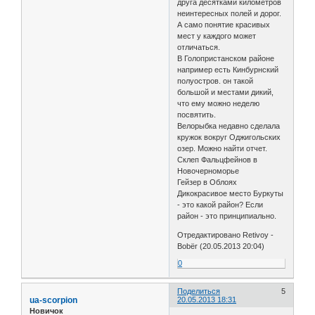
друга десятками километров
неинтересных полей и дорог.
А само понятие красивых
мест у каждого может
отличаться.
В Голопристанском районе
например есть Кинбурнский
полуостров. он такой
большой и местами дикий,
что ему можно неделю
посвятить.
Велорыбка недавно сделала
кружок вокруг Оджигольских
озер. Можно найти отчет.
Склеп Фальцфейнов в
Новочерноморье
Гейзер в Облоях
Дикокрасивое место Буркуты
- это какой район? Если
район - это принципиально.
Отредактировано Retivoy -
Bobёr (20.05.2013 20:04)
0
Поделиться
5
ua-scorpion
20.05.2013 18:31
Новичок