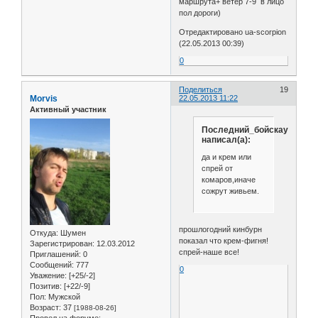
маршрута+ ветер 7-9 в лицо
пол дороги)
Отредактировано ua-scorpion
(22.05.2013 00:39)
0
Поделиться
19
Morvis
22.05.2013 11:22
Активный участник
Последний_бойскаут
написал(а):
да и крем или
спрей от
комаров,иначе
сожрут живьем.
прошлогодний кинбурн
Откуда:
Шумен
показал что крем-фигня!
Зарегистрирован
: 12.03.2012
спрей-наше все!
Приглашений:
0
Сообщений:
777
0
Уважение:
[+25/-2]
Позитив:
[+22/-9]
Пол:
Мужской
Возраст:
37
[1988-08-26]
Провел на форуме: