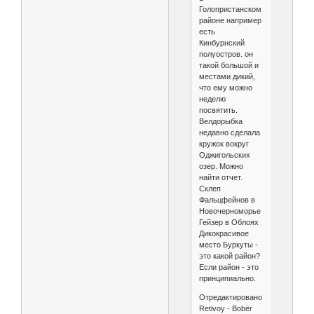
Голопристанском
районе например
есть
Кинбурнский
полуостров. он
такой большой и
местами дикий,
что ему можно
неделю
посвятить.
Велдорыбка
недавно сделала
кружок вокруг
Оджигольских
озер. Можно
найти отчет.
Склеп
Фальцфейнов в
Новочерноморье
Гейзер в Облоях
Дикокрасивое
место Буркуты -
это какой район?
Если район - это
принципиально.
Отредактировано
Retivoy - Bobёr