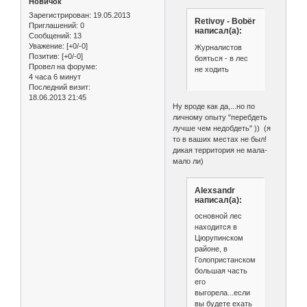
Новичок
Зарегистрирован
: 19.05.2013
Retivoy - Bobёr
Приглашений:
0
написал(а):
Сообщений:
13
Уважение:
[+0/-0]
Журналистов
Позитив:
[+0/-0]
бояться - в лес
Провел на форуме:
не ходить
4 часа 6 минут
Последний визит:
18.06.2013 21:45
Ну вроде как да,...но по
личному опыту "перебдеть
лучше чем недобдеть" )) (я
то в ваших местах не был!
дикая территория не мала-
мало ли)
Alexsandr
написал(а):
основной лес
находится в
Цюрупинском
районе, в
Голопристанском
большая часть
его
выгорела...если
вы будете ехать