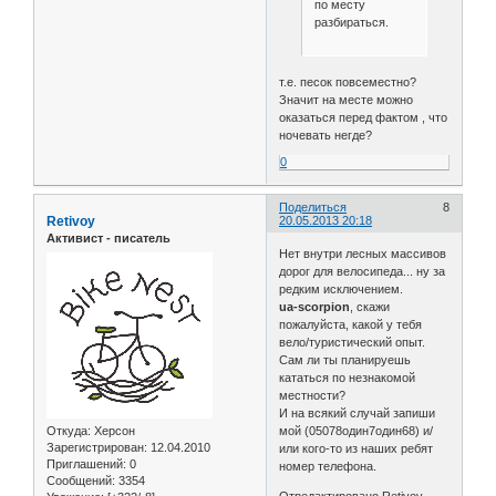
по месту
разбираться.
т.е. песок повсеместно?
Значит на месте можно
оказаться перед фактом , что
ночевать негде?
0
Поделиться
8
Retivoy
20.05.2013 20:18
Активист - писатель
Нет внутри лесных массивов
дорог для велосипеда... ну за
редким исключением.
ua-scorpion
, скажи
пожалуйста, какой у тебя
вело/туристический опыт.
Сам ли ты планируешь
кататься по незнакомой
местности?
И на всякий случай запиши
Откуда:
Херсон
мой (05078один7один68) и/
Зарегистрирован
: 12.04.2010
или кого-то из наших ребят
Приглашений:
0
номер телефона.
Сообщений:
3354
Отредактировано Retivoy -