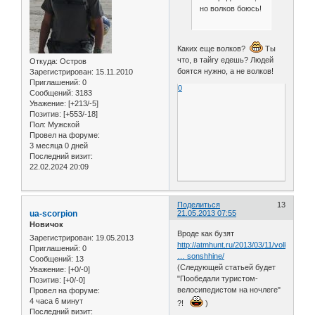
но волков боюсь!
Каких еще волков?
Ты
что, в тайгу едешь? Людей
Откуда:
Остров
боятся нужно, а не волков!
Зарегистрирован
: 15.11.2010
Приглашений:
0
0
Сообщений:
3183
Уважение:
[+213/-5]
Позитив:
[+553/-18]
Пол:
Мужской
Провел на форуме:
3 месяца 0 дней
Последний визит:
22.02.2024 20:09
Поделиться
13
ua-scorpion
21.05.2013 07:55
Новичок
Вроде как бузят
Зарегистрирован
: 19.05.2013
http://atmhunt.ru/2013/03/11/volkosobak
Приглашений:
0
… sonshhine/
Сообщений:
13
(Следующей статьей будет
Уважение:
[+0/-0]
"Пообедали туристом-
Позитив:
[+0/-0]
велосипедистом на ночлеге"
Провел на форуме:
4 часа 6 минут
?!
)
Последний визит: