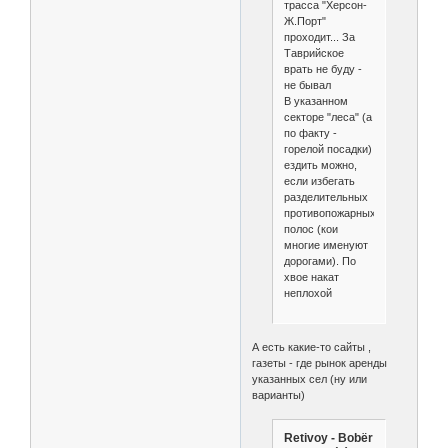
трасса "Херсон-
Ж.Порт"
проходит... За
Таврийское
врать не буду -
не бывал
В указанном
секторе "леса" (а
по факту -
горелой посадки)
ездить можно,
если избегать
разделительных
противопожарных
полос (кои
многие именуют
дорогами). По
хвое накат
неплохой
А есть какие-то сайты ,
газеты - где рынок аренды
указанных сел (ну или
варианты)
Retivoy - Bobёr