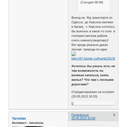
(Сегодня 08:49)
Выезд на Жд транспорте из
Одессы до Херсона (велики
в багаж), с Херсона хотелось
бы выехать в какое-то село в
голопристанском районе
снять комнату(квартиру)!
Вот вроде реально дикая
лесная природа по идее
Хотелось бы узнать есть ли
там возможность на
великах кататься, снять
жилье? Что там с лесными
дорогами?
Отредактировано ua-scorpion
(20.05.2013 18:33)
0
Поделиться
6
Yaroslav
20.05.2013 20:00
Активист - писатель