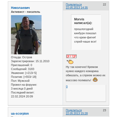
Поделиться
22
Николаевич
22.05.2013 14:35
Активист - писатель
Morvis
написал(а):
прошлогодний
кинбурн показал
что крем-фигня!
спрей-наше все!
Откуда:
Остров
Зарегистрирован
: 15.11.2010
Приглашений:
0
Ну так конечно! Кремом
Сообщений:
3183
нужно каждого комарика
Уважение:
[+213/-5]
обмазать, а спреем можно их
Позитив:
[+553/-18]
массово поливать!
Пол:
Мужской
Провел на форуме:
0
3 месяца 0 дней
Последний визит:
22.02.2024 20:09
Поделиться
23
ua-scorpion
22.05.2013 15:28