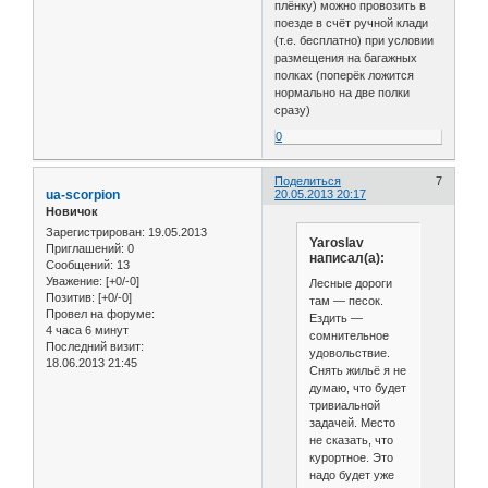
плёнку) можно провозить в
поезде в счёт ручной клади
(т.е. бесплатно) при условии
размещения на багажных
полках (поперёк ложится
нормально на две полки
сразу)
0
Поделиться
7
ua-scorpion
20.05.2013 20:17
Новичок
Зарегистрирован
: 19.05.2013
Yaroslav
Приглашений:
0
написал(а):
Сообщений:
13
Уважение:
[+0/-0]
Лесные дороги
Позитив:
[+0/-0]
там — песок.
Провел на форуме:
Ездить —
4 часа 6 минут
сомнительное
Последний визит:
удовольствие.
18.06.2013 21:45
Снять жильё я не
думаю, что будет
тривиальной
задачей. Место
не сказать, что
курортное. Это
надо будет уже