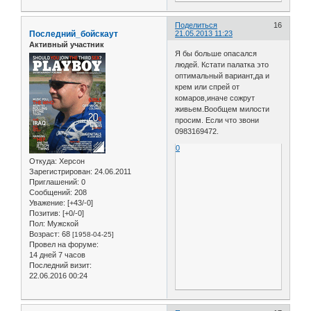
Поделиться
16
Последний_бойскаут
21.05.2013 11:23
Активный участник
Я бы больше опасался
людей. Кстати палатка это
оптимальный вариант,да и
крем или спрей от
комаров,иначе сожрут
живьем.Вообщем милости
просим. Если что звони
0983169472.
0
Откуда:
Херсон
Зарегистрирован
: 24.06.2011
Приглашений:
0
Сообщений:
208
Уважение:
[+43/-0]
Позитив:
[+0/-0]
Пол:
Мужской
Возраст:
68
[1958-04-25]
Провел на форуме:
14 дней 7 часов
Последний визит:
22.06.2016 00:24