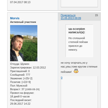
07.04.2017 08:13
Поделиться
15
Morvis
21.05.2013 09:09
Активный участник
ua-scorpion
написал(а):
Но сплошной
степной пейзаж
приелся до
немогу.
не хочу огорчать,но у
Откуда:
Шумен
нас,увы,тоже кругом степные
Зарегистрирован
: 12.03.2012
Приглашений:
0
пейзажи!
Сообщений:
777
0
Уважение:
[+25/-2]
Позитив:
[+22/-9]
Пол:
Мужской
Возраст:
37
[1988-08-26]
Провел на форуме:
18 дней 0 часов
Последний визит:
29.06.2017 14:22