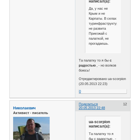
написал(а):
Да, у нас не
Крым и не
Карпаты. В селах
туринфраструктура
не развита
Приезжай с
палаткой, не
прогадаешь.
Та палатку то я бы
с
радостью
, - но волков
боюсь!
Отредактировано ua-scorpion
(20.05.2013 22:23)
0
Поделиться
12
Николаевич
20.05.2013 22:48
Активист - писатель
ua-scorpion
написал(а):
Та палатку то я
бы с радостью , -