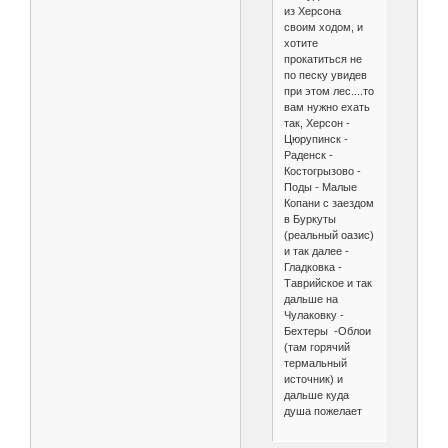
из Херсона
своим ходом, и
хотите
прокатиться не
по песку увидев
при этом лес....то
вам нужно ехать
так, Херсон -
Цюрупинск -
Раденск -
Костогрызово -
Поды - Малые
Копани с заездом
в Буркуты
(реальный оазис)
и так далее -
Гладковка -
Таврийское и так
дальше на
Чулаковку -
Бехтеры -Облои
(там горячий
термальный
источник) и
дальше куда
душа пожелает