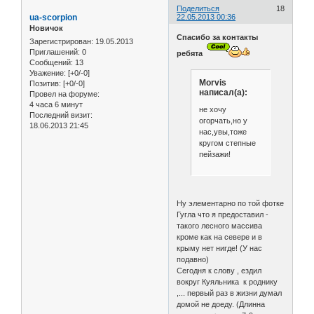
Поделиться
18
ua-scorpion
22.05.2013 00:36
Новичок
Спасибо за контакты
Зарегистрирован
: 19.05.2013
Приглашений:
0
ребята
Сообщений:
13
Уважение:
[+0/-0]
Morvis
Позитив:
[+0/-0]
написал(а):
Провел на форуме:
4 часа 6 минут
не хочу
Последний визит:
огорчать,но у
18.06.2013 21:45
нас,увы,тоже
кругом степные
пейзажи!
Ну элементарно по той фотке
Гугла что я предоставил -
такого лесного массива
кроме как на севере и в
крыму нет нигде! (У нас
подавно)
Сегодня к слову , ездил
вокруг Куяльника к роднику
,... первый раз в жизни думал
домой не доеду. (Длинна