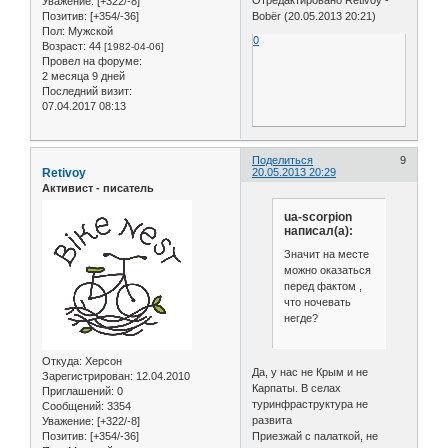
Уважение:
[+322/-8]
Позитив:
[+354/-36]
Bobёr (20.05.2013 20:21)
Пол:
Мужской
0
Возраст:
44
[1982-04-06]
Провел на форуме:
2 месяца 9 дней
Последний визит:
07.04.2017 08:13
Поделиться
9
Retivoy
20.05.2013 20:29
Активист - писатель
ua-scorpion
написал(а):
Значит на месте
можно оказаться
перед фактом ,
что ночевать
негде?
Откуда:
Херсон
Да, у нас не Крым и не
Зарегистрирован
: 12.04.2010
Карпаты. В селах
Приглашений:
0
туринфраструктура не
Сообщений:
3354
развита
Уважение:
[+322/-8]
Позитив:
[+354/-36]
Приезжай с палаткой, не