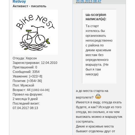
Retivoy
20.05.2013 08:47
Активист - писатель
ua-scorpion
написал(а):
Та старт
хотелось бы
организовать
непосредственно
с района по
диким красивым
местам без
Откуда:
Херсон
определенного
Зарегистрирован
: 12.04.2010
маршрута. (Не
Приглашений:
0
был я там
Сообщений:
3354
никогда)
Уважение:
[+322/-8]
Позитив:
[+354/-36]
Пол:
Мужской
Возраст:
44
[1982-04-06]
а до места старта на
Провел на форуме:
вертолете?
2 месяца 9 дней
Имеется в виду, откуда ехать
Последний визит:
будете, и как? Исходя из того
07.04.2017 08:13
откуда, во сколько, и на чем
выезжать можно и маршрутик
состряпать.
Дикие и красивые места
бывают отделены друг от