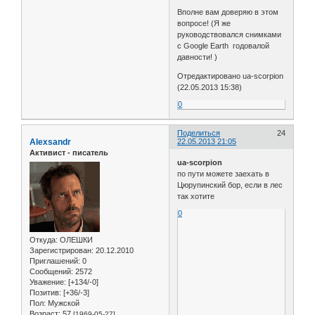
Вполне вам доверяю в этом
вопросе! (Я же
руководствовался снимками
с Google Earth годовалой
давности! )
Отредактировано ua-scorpion
(22.05.2013 15:38)
0
Поделиться
24
Alexsandr
22.05.2013 21:05
Активист - писатель
ua-scorpion
по пути можете заехать в
Цюрупинский бор, если в лес
так хотите
0
Откуда:
ОЛЕШКИ
Зарегистрирован
: 20.12.2010
Приглашений:
0
Сообщений:
2572
Уважение:
[+134/-0]
Позитив:
[+36/-3]
Пол:
Мужской
Возраст:
57
[1969-05-27]