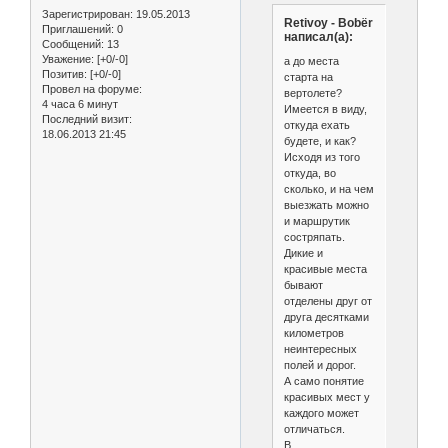
Зарегистрирован
: 19.05.2013
Retivoy - Bobёr
Приглашений:
0
написал(а):
Сообщений:
13
Уважение:
[+0/-0]
а до места
Позитив:
[+0/-0]
старта на
Провел на форуме:
вертолете?
4 часа 6 минут
Имеется в виду,
Последний визит:
откуда ехать
18.06.2013 21:45
будете, и как?
Исходя из того
откуда, во
сколько, и на чем
выезжать можно
и маршрутик
состряпать.
Дикие и
красивые места
бывают
отделены друг от
друга десятками
километров
неинтересных
полей и дорог.
А само понятие
красивых мест у
каждого может
отличаться.
В