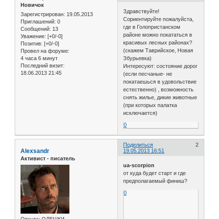
Новичок
Здравствуйте!
Зарегистрирован
: 19.05.2013
Сориентируйте пожалуйста,
Приглашений:
0
где в Голопристанском
Сообщений:
13
районе можно покататься в
Уважение:
[+0/-0]
красивых лесных районах?
Позитив:
[+0/-0]
(скажем Таврийское, Новая
Провел на форуме:
4 часа 6 минут
Збурьевка)
Последний визит:
Интересуют: состояние дорог
18.06.2013 21:45
(если песчаные- не
покатаешься в удовольствие
естественно) , возможность
снять жилье, дикие животные
(при которых палатка
исключается)
0
Поделиться
2
Alexsandr
19.05.2013 16:51
Активист - писатель
ua-scorpion
от куда будет старт и где
предполагаемый финиш?
0
Откуда:
ОЛЕШКИ