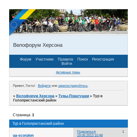
Велофорум Херсона
Форум
Участники
Правила
Поиск
Регистрация
Войти
Активные темы
Привет, Гость!
Войдите
или
зарегистрируйтесь
.
»
Велофорум Херсона
»
Туры-Покатушки
»
Тур в
Голопристанский район
Страница:
1
Тур в Голопристанский район
Поделиться
1
ua-scorpion
19.05.2013 10:48