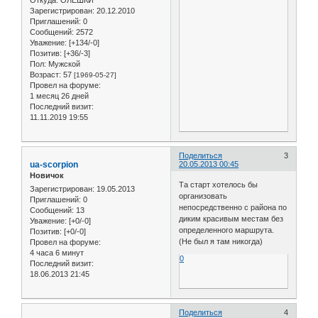
Зарегистрирован
: 20.12.2010
Приглашений:
0
Сообщений:
2572
Уважение:
[+134/-0]
Позитив:
[+36/-3]
Пол:
Мужской
Возраст:
57
[1969-05-27]
Провел на форуме:
1 месяц 26 дней
Последний визит:
11.11.2019 19:55
Поделиться
3
ua-scorpion
20.05.2013 00:45
Новичок
Та старт хотелось бы
Зарегистрирован
: 19.05.2013
организовать
Приглашений:
0
непосредственно с района по
Сообщений:
13
диким красивым местам без
Уважение:
[+0/-0]
определенного маршрута.
Позитив:
[+0/-0]
(Не был я там никогда)
Провел на форуме:
4 часа 6 минут
0
Последний визит:
18.06.2013 21:45
Поделиться
4