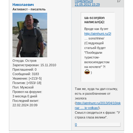
Поделиться
17
Николаевич
21.05.2013 15:29
Активист - писатель
ua-scorpion
написал(а):
Вроде как бузят
http://atmhunt.ru/2013/03/11/volk
… sonshhine/
(Следующей
статьей будет
"Пообедали
туристом-
Откуда:
Остров
велосипедистом
Зарегистрирован
: 15.11.2010
на ночлеге" ?!
Приглашений:
0
)
Сообщений:
3183
Уважение:
[+213/-5]
Позитив:
[+553/-18]
Пол:
Мужской
Там же, куда ты дал ссылку,
Провел на форуме:
есть и разоблачение от
3 месяца 0 дней
эколога
Последний визит:
(
http://atmhunt.ru/2013/04/10/ekolog-
22.02.2024 20:09
raz … ix-volkax/
).
Смысл сводиться к фразе: "У
страха глаза велики".
0