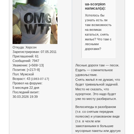
ua-scorpion
написал(а):
Хотелось бы
узнать есть ли
там возможность
на великах
кататься, снять
жилье? Что там с
лесными
Откуда:
Херсон
дорогами?
Зарегистрирован
: 07.05.2011
Приглашений:
61
Сообщений:
7947
Лесные дороги там — песок.
Уважение:
[+569/-13]
Позитив:
[+217/-8]
Ездить — сомнительное
Пол:
Мужской
удовольствие.
Возраст:
43
[1983-07-17]
Снять жильё я не думаю, что
Провел на форуме:
будет тривиальной задачей.
5 месяцев 22 дня
Место не сказать, что
Последний визит:
курортное. Это надо будет
30.03.2026 19:39
уже по месту разбираться.
Велосипеды в разобраном
(т.е. со снятым передник
полесом) и упакованом виде
(т.е. в чехле или
замотанными в большие
мусорные пакеты или другую