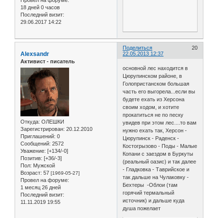
18 дней 0 часов
Последний визит:
29.06.2017 14:22
Поделиться
20
Alexsandr
22.05.2013 12:37
Активист - писатель
основной лес находится в
Цюрупинском районе, в
Голопристанском большая
часть его выгорела...если вы
будете ехать из Херсона
своим ходом, и хотите
прокатиться не по песку
Откуда:
ОЛЕШКИ
увидев при этом лес....то вам
Зарегистрирован
: 20.12.2010
нужно ехать так, Херсон -
Приглашений:
0
Цюрупинск - Раденск -
Сообщений:
2572
Костогрызово - Поды - Малые
Уважение:
[+134/-0]
Копани с заездом в Буркуты
Позитив:
[+36/-3]
(реальный оазис) и так далее
Пол:
Мужской
- Гладковка - Таврийское и
Возраст:
57
[1969-05-27]
так дальше на Чулаковку -
Провел на форуме:
Бехтеры -Облои (там
1 месяц 26 дней
горячий термальный
Последний визит:
источник) и дальше куда
11.11.2019 19:55
душа пожелает