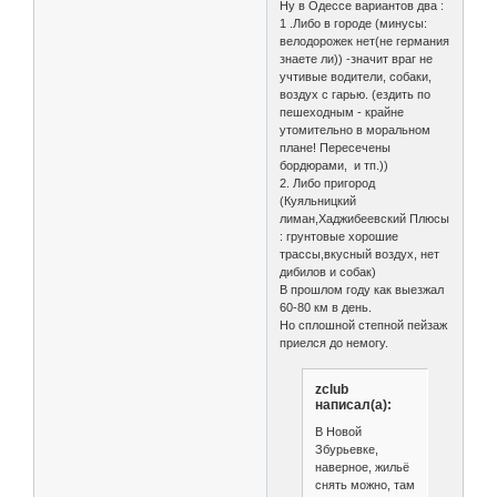
Ну в Одессе вариантов два :
1 .Либо в городе (минусы:
велодорожек нет(не германия
знаете ли)) -значит враг не
учтивые водители, собаки,
воздух с гарью. (ездить по
пешеходным - крайне
утомительно в моральном
плане! Пересечены
бордюрами, и тп.))
2. Либо пригород
(Куяльницкий
лиман,Хаджибеевский Плюсы
: грунтовые хорошие
трассы,вкусный воздух, нет
дибилов и собак)
В прошлом году как выезжал
60-80 км в день.
Но сплошной степной пейзаж
приелся до немогу.
zclub
написал(а):
В Новой
Збурьевке,
наверное, жильё
снять можно, там