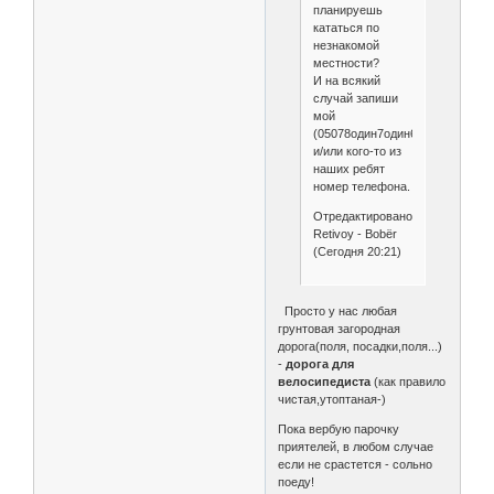
планируешь
кататься по
незнакомой
местности?
И на всякий
случай запиши
мой
(05078один7один68)
и/или кого-то из
наших ребят
номер телефона.
Отредактировано
Retivoy - Bobёr
(Сегодня 20:21)
Просто у нас любая
грунтовая загородная
дорога(поля, посадки,поля...)
-
дорога для
велосипедиста
(как правило
чистая,утоптаная-)
Пока вербую парочку
приятелей, в любом случае
если не срастется - сольно
поеду!