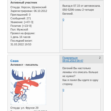
Активный участник
Выезд в 07.15 от автовокзала.
Откуда:
Херсон, Шуменский
050-5296-семь-2-четыре
Зарегистрирован
: 06.10.2012
Евгений.
Приглашений:
0
Сообщений:
271
0
Уважение:
[+47/-3]
Позитив:
[+13/-0]
Пол:
Мужской
Провел на форуме:
1 день 16 часов
Последний визит:
31.03.2022 19:53
Поделиться
2
Саша
09.02.2013 09:47
Активист - писатель
Евгений Вы настолько
ленивы что описать больше
не нужно?
Как я понял Вы едите в одну
сторону.
0
Откуда:
ул. Фрунзе 29