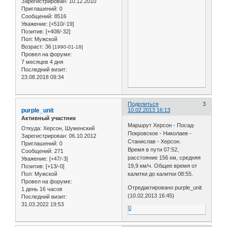
Зарегистрирован
: 10.12.2010
Приглашений:
0
Сообщений:
8516
Уважение:
[+510/-19]
Позитив:
[+408/-32]
Пол:
Мужской
Возраст:
36
[1990-01-18]
Провел на форуме:
7 месяцев 4 дня
Последний визит:
23.08.2018 09:34
Поделиться
3
purple_unit
10.02.2013 16:13
Активный участник
Маршрут Херсон - Посад-
Откуда:
Херсон, Шуменский
Покровское - Николаев -
Зарегистрирован
: 06.10.2012
Станислав - Херсон.
Приглашений:
0
Время в пути 07:52,
Сообщений:
271
расстояние 156 км, средняя
Уважение:
[+47/-3]
19,9 км/ч. Общее время от
Позитив:
[+13/-0]
Пол:
Мужской
калитки до калитки 08:55.
Провел на форуме:
Отредактировано purple_unit
1 день 16 часов
(10.02.2013 16:45)
Последний визит:
31.03.2022 19:53
0