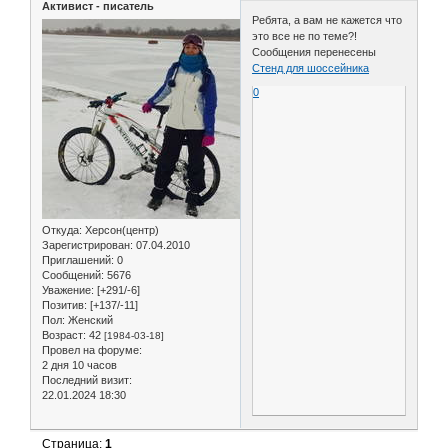
Активист - писатель
Ребята, а вам не кажется что
это все не по теме?!
Сообщения перенесены
Стенд для шоссейника
0
Откуда:
Херсон(центр)
Зарегистрирован
: 07.04.2010
Приглашений:
0
Сообщений:
5676
Уважение:
[+291/-6]
Позитив:
[+137/-11]
Пол:
Женский
Возраст:
42
[1984-03-18]
Провел на форуме:
2 дня 10 часов
Последний визит:
22.01.2024 18:30
Страница:
1