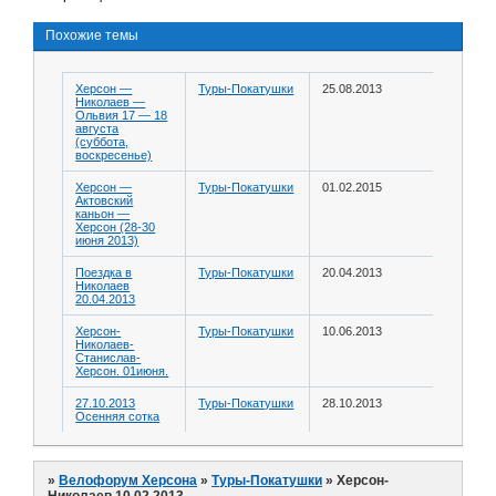
Похожие темы
Херсон —
Туры-Покатушки
25.08.2013
Николаев —
Ольвия 17 — 18
августа
(суббота,
воскресенье)
Херсон —
Туры-Покатушки
01.02.2015
Актовский
каньон —
Херсон (28-30
июня 2013)
Поездка в
Туры-Покатушки
20.04.2013
Николаев
20.04.2013
Херсон-
Туры-Покатушки
10.06.2013
Николаев-
Станислав-
Херсон. 01июня.
27.10.2013
Туры-Покатушки
28.10.2013
Осенняя сотка
»
Велофорум Херсона
»
Туры-Покатушки
»
Херсон-