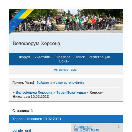
Велофорум Херсона
Форум
Участники
Правила
Поиск
Регистрация
Войти
Активные темы
Привет, Гость!
Войдите
или
зарегистрируйтесь
.
»
Велофорум Херсона
»
Туры-Покатушки
»
Херсон-
Николаев 10.02.2013
Страница:
1
Херсон-Николаев 10.02.2013
Поделиться
1
purple_unit
09.02.2013 08:48