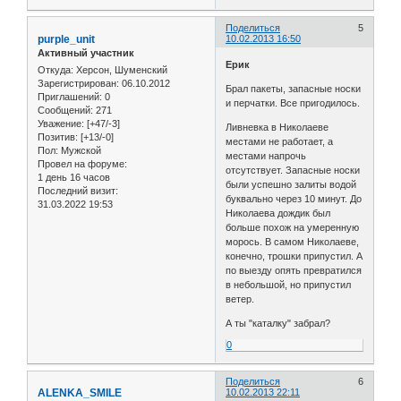
Поделиться
5
purple_unit
10.02.2013 16:50
Активный участник
Ерик
Откуда:
Херсон, Шуменский
Зарегистрирован
: 06.10.2012
Брал пакеты, запасные носки
Приглашений:
0
и перчатки. Все пригодилось.
Сообщений:
271
Уважение:
[+47/-3]
Ливневка в Николаеве
Позитив:
[+13/-0]
местами не работает, а
Пол:
Мужской
местами напрочь
Провел на форуме:
отсутствует. Запасные носки
1 день 16 часов
были успешно залиты водой
Последний визит:
буквально через 10 минут. До
31.03.2022 19:53
Николаева дождик был
больше похож на умеренную
морось. В самом Николаеве,
конечно, трошки припустил. А
по выезду опять превратился
в небольшой, но припустил
ветер.
А ты "каталку" забрал?
0
Поделиться
6
ALENKA_SMILE
10.02.2013 22:11