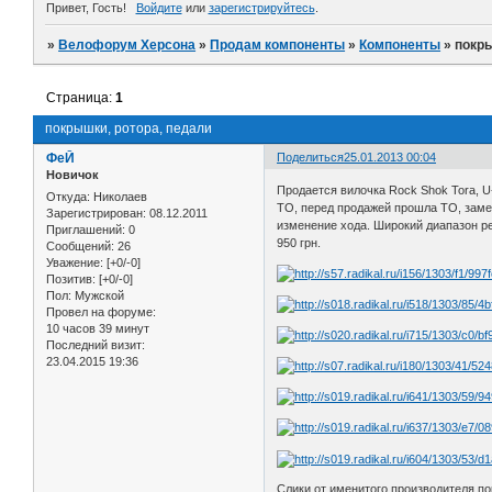
Привет, Гость!
Войдите
или
зарегистрируйтесь
.
»
Велофорум Херсона
»
Продам компоненты
»
Компоненты
»
покры
Страница:
1
покрышки, ротора, педали
ФеЙ
Поделиться
25.01.2013 00:04
Новичок
Продается вилочка Rock Shok Tora, U-
Откуда:
Николаев
ТО, перед продажей прошла ТО, замен
Зарегистрирован
: 08.12.2011
изменение хода. Широкий диапазон ре
Приглашений:
0
950 грн.
Сообщений:
26
Уважение:
[+0/-0]
Позитив:
[+0/-0]
Пол:
Мужской
Провел на форуме:
10 часов 39 минут
Последний визит:
23.04.2015 19:36
Слики от именитого производителя покр