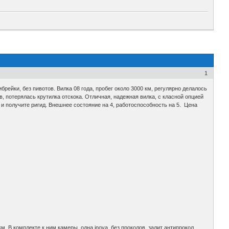
1
брейки, без пивотов. Вилка 08 года, пробег около 3000 км, регулярно делалось
, потерялась крутилка отскока. Отличная, надежная вилка, с класной опцией
 и получите ригид. Внешнее состояние на 4, работоспособность на 5. Цена
км. В комплекте к ним камеры, одна inova, без проколов, залит антипрокол,