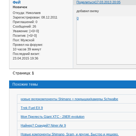
ФеЙ
Поделиться
17.03.2013 20:05
Новичок
добавил вилку
Откуда:
Николаев
Зарегистрирован
: 08.12.2011
0
Приглашений:
0
Сообщений:
26
Уважение:
[+0/-0]
Позитив:
[+0/-0]
Пол:
Мужской
Провел на форуме:
10 часов 39 минут
Последний визит:
23.04.2015 19:36
Страница:
1
Похожие темы
новые велокомпоненты Shimano + покрышки/камеры Schwalbe
Trek Fuel EX 9
Моя Прелесть Giant XTC - 29ER evolution
Найнер? Скандий? Niner Air 9
Новые компоненты Shimano, Sram, и другие. Быстро и дешево.