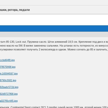
шки, ротора, педали
turn 85-130, Lock out. Пружина-сасло. Шток алюминий 19,5 см. Крепление под диск и ви
ено масло на 5W. В вилке заменены сальники. На штанах есть потерности, из минусов
гулировки позволяет получить 2 велосипеда в одном. Можно согнать до 85 и залочить,
ышек. Continental Sport contact 26*1.3 пробег одной около 1000 км, второй менее 100 