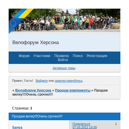
Велофорум Херсона
Форум
Участники
Правила
Поиск
Регистрация
Войти
Активные темы
Привет, Гость!
Войдите
или
зарегистрируйтесь
.
»
Велофорум Херсона
»
Продам компоненты
»
Продам
вилку!!!Очень срочно!!!
Страница:
1
Продам вилку!!!Очень срочно!!!
Поделиться
1
Sanya
07.05.2012 19:39