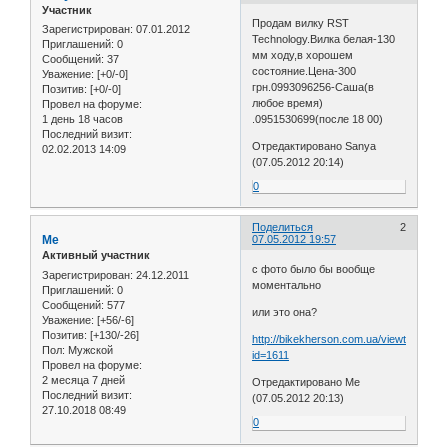
Участник
Продам вилку RST
Зарегистрирован
: 07.01.2012
Technology.Вилка белая-130
Приглашений:
0
мм ходу,в хорошем
Сообщений:
37
состояние.Цена-300
Уважение:
[+0/-0]
грн.0993096256-Саша(в
Позитив:
[+0/-0]
любое время)
Провел на форуме:
1 день 18 часов
.0951530699(после 18 00)
Последний визит:
Отредактировано Sanya
02.02.2013 14:09
(07.05.2012 20:14)
0
Поделиться
2
Me
07.05.2012 19:57
Активный участник
с фото было бы вообще
Зарегистрирован
: 24.12.2011
моментально
Приглашений:
0
Сообщений:
577
или это она?
Уважение:
[+56/-6]
Позитив:
[+130/-26]
http://bikekherson.com.ua/viewtopic.php
Пол:
Мужской
id=1611
Провел на форуме:
2 месяца 7 дней
Отредактировано Me
Последний визит:
(07.05.2012 20:13)
27.10.2018 08:49
0