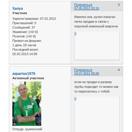
Поделиться
3
Sanya
07.05.2012 20:15
Участник
Именно она ,купил покатал
Зарегистрирован
: 07.01.2012
легко продаю в связи с
Приглашений:
0
покупкой новенькой марзочи
Сообщений:
37
Уважение:
[+0/-0]
0
Позитив:
[+0/-0]
Провел на форуме:
1 день 18 часов
Последний визит:
02.02.2013 14:09
Поделиться
4
aquarius1976
24.07.2012 09:26
Активный участник
если не продал и размер
трубы подходит то можно как
то пересектись с тобой.
0
Откуда:
шуменский