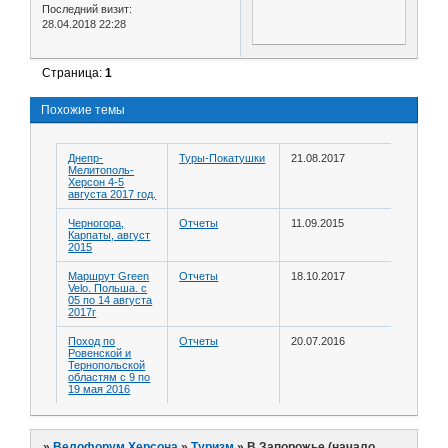
Последний визит:
28.04.2018 22:28
Страница:
1
Похожие темы
Днепр-
Туры-Покатушки
21.08.2017
Мелитополь-
Херсон 4-5
августа 2017 год.
Черногора,
Отчеты
11.09.2015
Карпаты, август
2015
Маршрут Green
Отчеты
18.10.2017
Velo. Польша. с
05 по 14 августа
2017г
Поход по
Отчеты
20.07.2016
Ровенской и
Тернопольской
областям с 9 по
19 мая 2016
»
Велофорум Херсона
»
Туризм
»
В Запорожье (начало