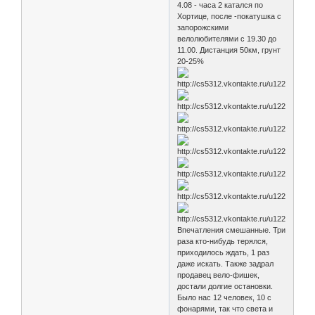
4.08 - часа 2 катался по
Хортице, после -покатушка с
запорожскими
велолюбителями с 19.30 до
11.00. Дистанция 50км, грунт
20-25%
Впечатления смешанные. Три
раза кто-нибудь терялся,
приходилось ждать, 1 раз
даже искать. Также задрал
продавец вело-фишек,
достали долгие остановки.
Было нас 12 человек, 10 с
фонарями, так что света и