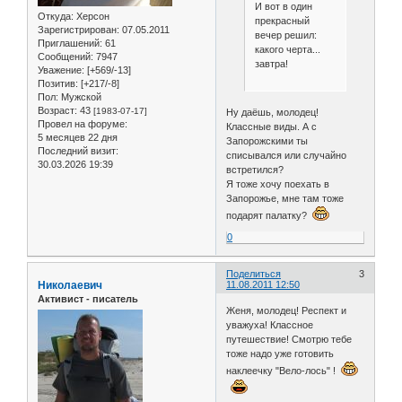
И вот в один
Откуда:
Херсон
прекрасный
Зарегистрирован
: 07.05.2011
вечер решил:
Приглашений:
61
какого черта...
Сообщений:
7947
завтра!
Уважение:
[+569/-13]
Позитив:
[+217/-8]
Пол:
Мужской
Возраст:
43
[1983-07-17]
Ну даёшь, молодец!
Провел на форуме:
Классные виды. А с
5 месяцев 22 дня
Запорожскими ты
Последний визит:
списывался или случайно
30.03.2026 19:39
встретился?
Я тоже хочу поехать в
Запорожье, мне там тоже
подарят палатку?
0
Поделиться
3
Николаевич
11.08.2011 12:50
Активист - писатель
Женя, молодец! Респект и
уважуха! Классное
путешествие! Смотрю тебе
тоже надо уже готовить
наклеечку "Вело-лось" !