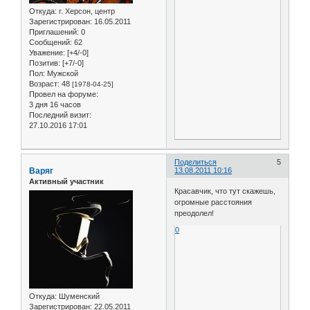
Откуда:
г. Херсон, центр
Зарегистрирован
: 16.05.2011
Приглашений:
0
Сообщений:
62
Уважение:
[+4/-0]
Позитив:
[+7/-0]
Пол:
Мужской
Возраст:
48
[1978-04-25]
Провел на форуме:
3 дня 16 часов
Последний визит:
27.10.2016 17:01
Поделиться
5
Варяг
13.08.2011 10:16
Активный участник
Красавчик, что тут скажешь,
огромные расстояния
преодолел!
0
Откуда:
Шуменский
Зарегистрирован
: 22.05.2011