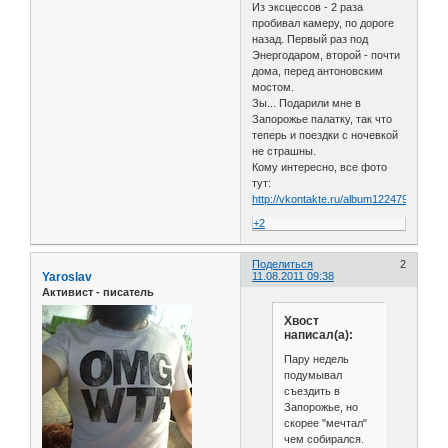
Из эксцессов - 2 раза
пробивал камеру, по дороге
назад. Первый раз под
Энергодаром, второй - почти
дома, перед антоновским
мостом.
Зы... Подарили мне в
Запорожье палатку, так что
теперь и поездки с ночевкой
не страшны.
Кому интересно, все фото
тут:
http://vkontakte.ru/album12247990_140
+2
Поделиться
2
Yaroslav
11.08.2011 09:38
Активист - писатель
Хвост
написал(а):
Пару недель
подумывал
съездить в
Запорожье, но
скорее "мечтал"
чем собирался.