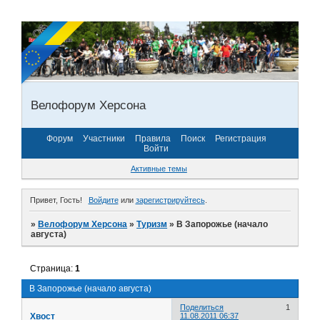
Велофорум Херсона
Форум
Участники
Правила
Поиск
Регистрация
Войти
Активные темы
Привет, Гость!
Войдите
или
зарегистрируйтесь
.
»
Велофорум Херсона
»
Туризм
»
В Запорожье (начало
августа)
Страница:
1
В Запорожье (начало августа)
Поделиться
1
Хвост
11.08.2011 06:37