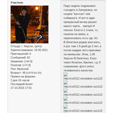
Участник
Пару недель подумывал
съездить в Запорожье, но
скорее "мечтал" чем
собирался. И вот в один
прекрасный вечер решил:
какого черта... завтра! И
поехал. Ехал в 2 этапа, т.к.
палатки не имею, а
переночевать есть где. Из
В.Лепетихи родом моя мать,
Откуда:
г. Херсон, центр
я рос там с 8 дней до 2 лет, а
Зарегистрирован
: 16.05.2011
потом каждое лето приезжал
Приглашений:
0
на каникулах. Итак, 1.08
Сообщений:
62
Херсон-В.Лепетиха. Ехал
Уважение:
[+4/-0]
через Козачьи, Крынки, т.д. К
Позитив:
[+7/-0]
сожалению, фото опять
Пол:
Мужской
телефонного качества
Возраст:
48
[1978-04-25]
Провел на форуме:
3 дня 16 часов
Последний визит:
27.10.2016 17:01