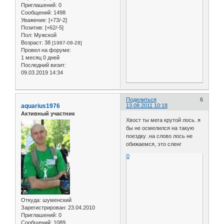
Приглашений:
0
Сообщений:
1498
Уважение:
[+73/-2]
Позитив:
[+62/-5]
Пол:
Мужской
Возраст:
38
[1987-08-28]
Провел на форуме:
1 месяц 0 дней
Последний визит:
09.03.2019 14:34
Поделиться
6
aquarius1976
13.08.2011 10:18
Активный участник
Хвост ты мега крутой лось. я
бы не осмелился на такую
поездку .на слово лось не
обижаемся, это сленг
0
Откуда:
шуменский
Зарегистрирован
: 23.04.2010
Приглашений:
0
Сообщений:
1089