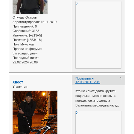
0
Откуда:
Остров
Зарегистрирован
: 15.11.2010
Приглашений:
0
Сообщений:
3183
Уважение:
[+213/-5]
Позитив:
[+553/-18]
Пол:
Мужской
Провел на форуме:
3 месяца 0 дней
Последний визит:
22.02.2024 20:09
Поделиться
4
Хвост
12.08.2011 12:49
Участник
Кто не хочет долго крутить
педальки - можно ехать на
поезде, как это делала
Валентина месяц-два назад.
0