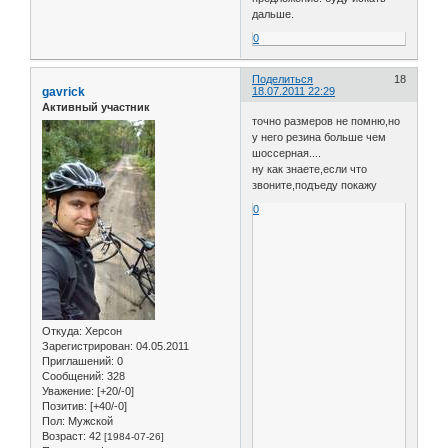
дальше.
0
Поделиться
18
gavrick
18.07.2011 22:29
Активный участник
точно размеров не помню,но
у него резина больше чем
шоссерная....
ну как знаете,если что
звоните,подъеду покажу
0
Откуда:
Херсон
Зарегистрирован
: 04.05.2011
Приглашений:
0
Сообщений:
328
Уважение:
[+20/-0]
Позитив:
[+40/-0]
Пол:
Мужской
Возраст:
42
[1984-07-26]