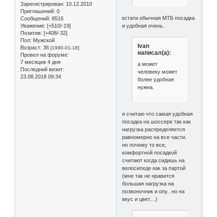
Зарегистрирован
: 10.12.2010
Приглашений:
0
кстати обычная МТБ посадка
Сообщений:
8516
и удобная очень.
Уважение:
[+510/-19]
Позитив:
[+408/-32]
Пол:
Мужской
Ivan
Возраст:
36
[1990-01-18]
написал(а):
Провел на форуме:
7 месяцев 4 дня
а может
Последний визит:
человеку может
23.08.2018 09:34
более удобная
нужна.
я считаю что самая удобная
посадка на шоссере так как
нагрузка распределяется
равномерно на все части.
но почему то все,
комфортной посадкой
считают когда сидишь на
велосипеде как за партой
(мне так не нравится
большая нагрузка на
позвоночник и опу.. но на
вкус и цвет....)