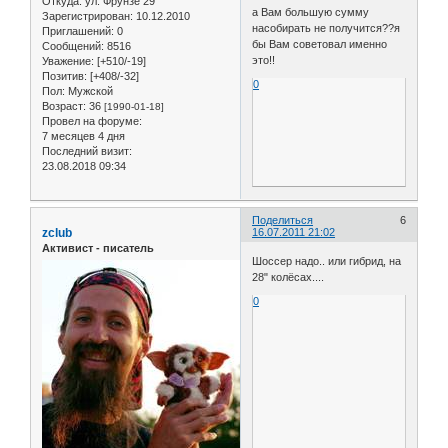
Откуда:
ул. Фрунзе 29
а Вам большую сумму
Зарегистрирован
: 10.12.2010
насобирать не получится??я
Приглашений:
0
бы Вам советовал именно
Сообщений:
8516
это!!
Уважение:
[+510/-19]
Позитив:
[+408/-32]
0
Пол:
Мужской
Возраст:
36
[1990-01-18]
Провел на форуме:
7 месяцев 4 дня
Последний визит:
23.08.2018 09:34
Поделиться
6
zclub
16.07.2011 21:02
Активист - писатель
Шоссер надо.. или гибрид, на
28" колёсах....
0