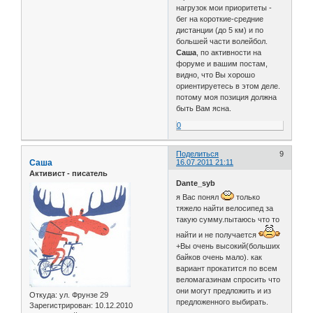
нагрузок мои приоритеты -
бег на короткие-средние
дистанции (до 5 км) и по
большей части волейбол.
Саша
, по активности на
форуме и вашим постам,
видно, что Вы хорошо
ориентируетесь в этом деле.
потому моя позиция должна
быть Вам ясна.
0
Поделиться
9
Саша
16.07.2011 21:11
Активист - писатель
Dante_syb
я Вас понял
только
тяжело найти велосипед за
такую сумму.пытаюсь что то
найти и не получается
+Вы очень высокий(больших
байков очень мало). как
вариант прокатится по всем
веломагазинам спросить что
они могут предложить и из
Откуда:
ул. Фрунзе 29
предложенного выбирать.
Зарегистрирован
: 10.12.2010