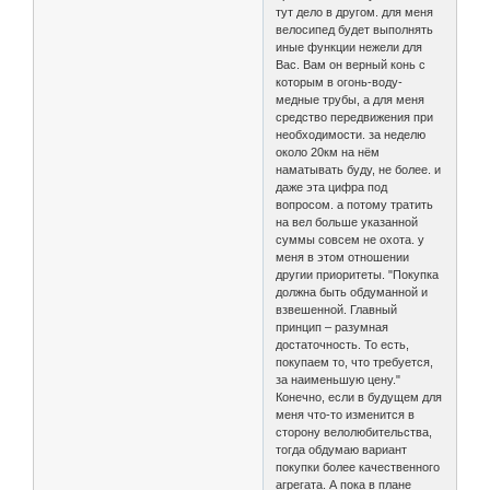
тут дело в другом. для меня
велосипед будет выполнять
иные функции нежели для
Вас. Вам он верный конь с
которым в огонь-воду-
медные трубы, а для меня
средство передвижения при
необходимости. за неделю
около 20км на нём
наматывать буду, не более. и
даже эта цифра под
вопросом. а потому тратить
на вел больше указанной
суммы совсем не охота. у
меня в этом отношении
другии приоритеты. "Покупка
должна быть обдуманной и
взвешенной. Главный
принцип – разумная
достаточность. То есть,
покупаем то, что требуется,
за наименьшую цену."
Конечно, если в будущем для
меня что-то изменится в
сторону велолюбительства,
тогда обдумаю вариант
покупки более качественного
агрегата. А пока в плане