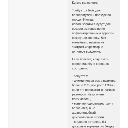
Куплю велосипед
Требуется байк для
велопрогулок и поездок по
городу. Иногда
использоваться будет для
поездок за город по не
асфальтированным дорогам,
покатушек по лесу. Без
малейшего намёка на
экстрим и чрезмерно
активное вождение.
Если повезет, хочу взять
новое, или б\у в хорошем
состоянии.
Требуется:
- алюминиевая рама размера
больше 20" (мой рост 1.98м -
если кто подскажет с нужным
размером, буду очень
признателен)
- конечно, одноподвес. хочу
велосипед, а не
ашаноподобный
двухколесный агрегат
- в идеале хотелось бы
дисковые тормоза. но бюджет