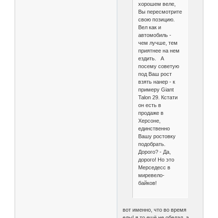
хорошем веле,
Вы пересмотрите
свою позицию.
Вел как и
автомобиль -
чем лучше, тем
приятнее на нем
ездить. А
посему советую
под Ваш рост
взять нанер - к
примеру Giant
Talon 29. Кстати
он есть в
продаже в
Херсоне,
единственно
Вашу ростовку
подобрать.
Дорого? - Да,
дорого! Но это
Мерседесс в
миревело-
байков!
вот именно, что во время
еды! я то ещё не обедал. а