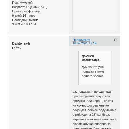
Пол:
Мужской
Возраст:
42
[1984-07-26]
Провел на форуме:
9 дней 14 часов
Последний визит:
30.09.2018 17:51
Поделиться
17
Dante_syb
18.07.2011 17:19
Гость
gavrick
написал(а):
думаю что уже
попадал в поле
вашего зрения
да, попадал. я не один раз
просматривал тему о его
продаже. вел хорош, но как
ни крути, шоссер мне не
подойдёт. сейчас подумываю
о гибриде на 28" колёсах,
вариант стоит внимания. но в
любом случае спасибо за
предложение. буду искать