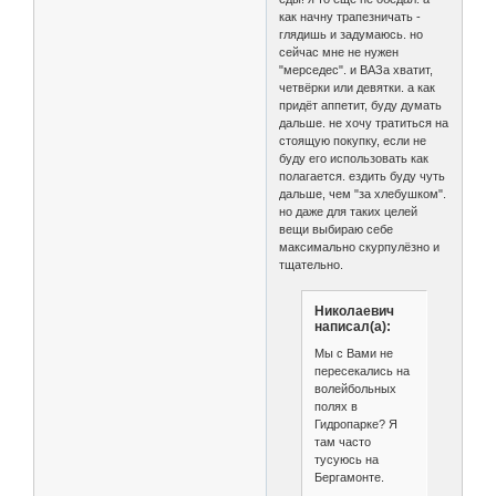
как начну трапезничать -
глядишь и задумаюсь. но
сейчас мне не нужен
"мерседес". и ВАЗа хватит,
четвёрки или девятки. а как
придёт аппетит, буду думать
дальше. не хочу тратиться на
стоящую покупку, если не
буду его использовать как
полагается. ездить буду чуть
дальше, чем "за хлебушком".
но даже для таких целей
вещи выбираю себе
максимально скурпулёзно и
тщательно.
Николаевич
написал(а):
Мы с Вами не
пересекались на
волейбольных
полях в
Гидропарке? Я
там часто
тусуюсь на
Бергамонте.