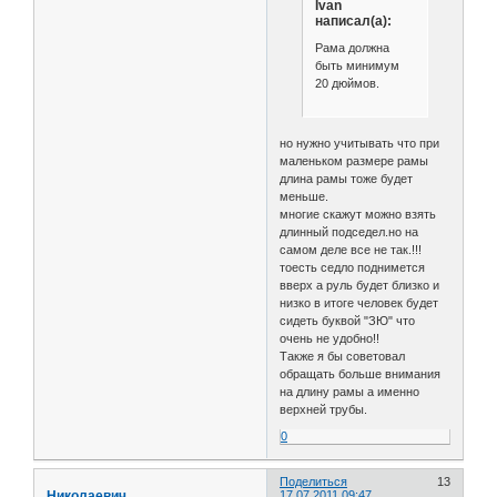
Ivan
написал(а):
Рама должна
быть минимум
20 дюймов.
но нужно учитывать что при
маленьком размере рамы
длина рамы тоже будет
меньше.
многие скажут можно взять
длинный подседел.но на
самом деле все не так.!!!
тоесть седло поднимется
вверх а руль будет близко и
низко в итоге человек будет
сидеть буквой "ЗЮ" что
очень не удобно!!
Также я бы советовал
обращать больше внимания
на длину рамы а именно
верхней трубы.
0
Поделиться
13
Николаевич
17.07.2011 09:47