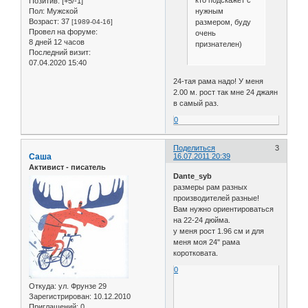
Позитив:
[+5/-1]
нужным
Пол:
Мужской
Возраст:
37
размером, буду
[1989-04-16]
Провел на форуме:
очень
8 дней 12 часов
признателен)
Последний визит:
07.04.2020 15:40
24-тая рама надо! У меня
2.00 м. рост так мне 24 джаян
в самый раз.
0
Поделиться
3
Саша
16.07.2011 20:39
Активист - писатель
Dante_syb
размеры рам разных
производителей разные!
Вам нужно ориентироваться
на 22-24 дюйма.
у меня рост 1.96 см и для
меня моя 24" рама
коротковата.
0
Откуда:
ул. Фрунзе 29
Зарегистрирован
: 10.12.2010
Приглашений:
0