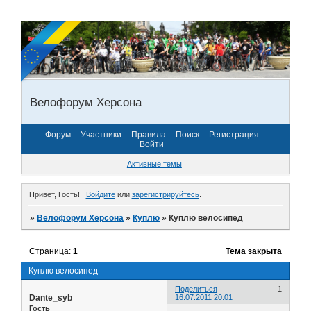
Велофорум Херсона
Форум
Участники
Правила
Поиск
Регистрация
Войти
Активные темы
Привет, Гость!
Войдите
или
зарегистрируйтесь
.
»
Велофорум Херсона
»
Куплю
»
Куплю велосипед
Страница:
1
Тема закрыта
Куплю велосипед
Поделиться
1
Dante_syb
16.07.2011 20:01
Гость