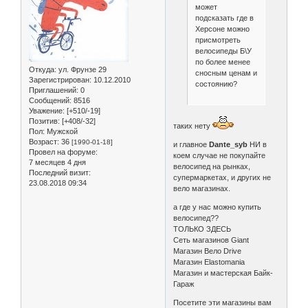
может
подсказать где в
Херсоне можно
присмотреть
велосипеды Б\У
по более менее
Откуда:
ул. Фрунзе 29
сносным ценам и
Зарегистрирован
: 10.12.2010
состоянию?
Приглашений:
0
Сообщений:
8516
Уважение:
[+510/-19]
Позитив:
[+408/-32]
таких нету
Пол:
Мужской
Возраст:
36
[1990-01-18]
и главное
Dante_syb
НИ в
Провел на форуме:
коем случае не покупайте
7 месяцев 4 дня
велосипед на рынках,
Последний визит:
супермаркетах, и других не
23.08.2018 09:34
вело магазинах.
а где у нас можно купить
велосипед??
ТОЛЬКО ЗДЕСЬ
Сеть магазинов Giant
Магазин Вело Drive
Магазин Elastomania
Магазин и мастерская Байк-
Гараж
Посетите эти магазины вам