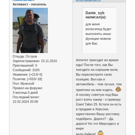
Активист - писатель
Dante_syb
написал(а):
для меня
велосипед будет
выполнять иные
функции нежели
для Вас
Откуда:
Остров
Аппетит приходит во время
Зарегистрирован
: 15.11.2010
еды! После того, как Вы
Приглашений:
0
поездите на хорошем веле,
Сообщений:
3183
Вы пересмотрите свою
Уважение:
[+213/-5]
Позитив:
[+553/-18]
позицию. Вел как и
Пол:
Мужской
автомобиль - чем лучше, тем
Провел на форуме:
приятнее на нем ездить.
3 месяца 0 дней
А посему советую под Ваш
Последний визит:
рост взять нанер - к примеру
22.02.2024 20:09
Giant Talon 29. Кстати он есть
в продаже в Херсоне,
единственно Вашу ростовку
подобрать. Дорого? - Да,
дорого! Но это Мерседесс в
мире
вело-байков!