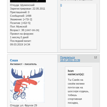
Откуда:
Шуменский
0
Зарегистрирован
: 22.05.2011
Приглашений:
0
Сообщений:
1498
Уважение:
[+73/-2]
Позитив:
[+62/-5]
Пол:
Мужской
Возраст:
38
[1987-08-28]
Провел на форуме:
1 месяц 0 дней
Последний визит:
09.03.2019 14:34
Поделиться
12
Саша
16.07.2011 23:39
Активист - писатель
Ivan
написал(а):
Ты Санёк на
своём велике
почти как на
шоссере ездишь,
тобишь
спортивная
посадка,
Откуда:
ул. Фрунзе 29