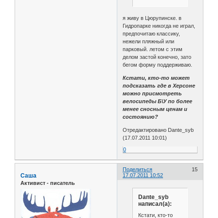
я живу в Цюрупинске. в
Гидропарке никогда не играл,
предпочитаю классику,
нежели пляжный или
парковый. летом с этим
делом застой конечно, зато
бегом форму поддерживаю.
Кстати, кто-то может
подсказать где в Херсоне
можно присмотреть
велосипеды Б\У по более
менее сносным ценам и
состоянию?
Отредактировано Dante_syb
(17.07.2011 10:01)
0
Поделиться
15
Саша
17.07.2011 10:52
Активист - писатель
Dante_syb
написал(а):
Кстати, кто-то