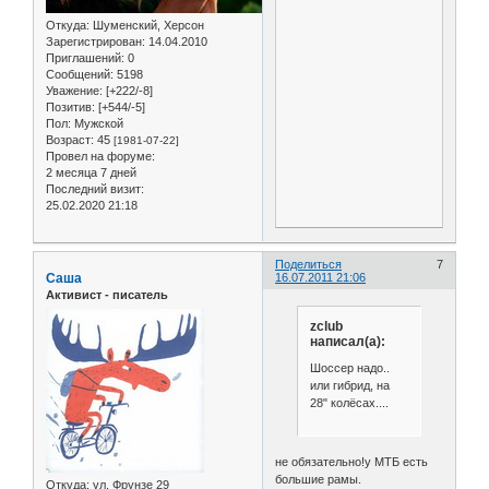
Откуда:
Шуменский, Херсон
Зарегистрирован
: 14.04.2010
Приглашений:
0
Сообщений:
5198
Уважение:
[+222/-8]
Позитив:
[+544/-5]
Пол:
Мужской
Возраст:
45
[1981-07-22]
Провел на форуме:
2 месяца 7 дней
Последний визит:
25.02.2020 21:18
Поделиться
7
Саша
16.07.2011 21:06
Активист - писатель
zclub
написал(а):
Шоссер надо..
или гибрид, на
28" колёсах....
не обязательно!у МТБ есть
большие рамы.
Откуда:
ул. Фрунзе 29