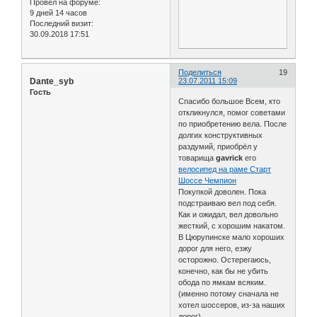
Провел на форуме:
9 дней 14 часов
Последний визит:
30.09.2018 17:51
Поделиться
19
Dante_syb
23.07.2011 15:09
Гость
Спасибо большое Всем, кто
откликнулся, помог советами
по приобретению вела. После
долгих конструктивных
раздумий, приобрёл у
товарища
gavrick
его
велосипед на раме Старт
Шоссе Чемпион
Покупкой доволен. Пока
подстраиваю вел под себя.
Как и ожидал, вел довольно
жесткий, с хорошим накатом.
В Цюрупинске мало хороших
дорог для него, езжу
осторожно. Остерегаюсь,
конечно, как бы не убить
обода по ямкам всяким.
(именно потому сначала не
хотел шоссеров, из-за наших
дорог)