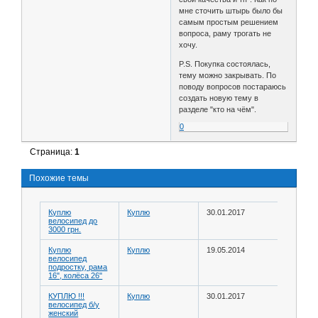
мне сточить штырь было бы
самым простым решением
вопроса, раму трогать не
хочу.
P.S. Покупка состоялась,
тему можно закрывать. По
поводу вопросов постараюсь
создать новую тему в
разделе "кто на чём".
0
Страница:
1
Похожие темы
Куплю
Куплю
30.01.2017
велосипед до
3000 грн.
Куплю
Куплю
19.05.2014
велосипед
подростку, рама
16", колёса 26"
КУПЛЮ !!!
Куплю
30.01.2017
велосипед б/у
женский