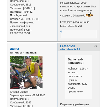
Приглашений:
0
когда я выбирал себе
Сообщений:
8516
велосипед из кроссовых был
Уважение:
[+510/-19]
всего 1 велосипед на всю
Позитив:
[+408/-32]
Пол:
Мужской
украину с 24 рамой.
Возраст:
36
[1990-01-18]
Отредактировано Саша
Провел на форуме:
(16.07.2011 21:20)
7 месяцев 4 дня
Последний визит:
0
23.08.2018 09:34
Поделиться
10
Данил
16.07.2011 22:58
Активист - писатель
Dante_syb
написал(а):
мой рост 1.98м -
если кто
подскажет с
нужным
размером, буду
очень
признателен
Откуда:
Херсон
Зарегистрирован
: 07.04.2010
Приглашений:
0
Сообщений:
2182
По размеру ребята уже
Уважение:
[+111/-6]