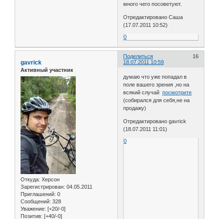
много чего посоветуют.
Отредактировано Саша
(17.07.2011 10:52)
0
Поделиться
16
gavrick
18.07.2011 10:59
Активный участник
думаю что уже попадал в
поле вашего зрения ,но на
всякий случай
посмотрите
(собирался для себя,не на
продажу)
Отредактировано gavrick
(18.07.2011 11:01)
0
Откуда:
Херсон
Зарегистрирован
: 04.05.2011
Приглашений:
0
Сообщений:
328
Уважение:
[+20/-0]
Позитив:
[+40/-0]