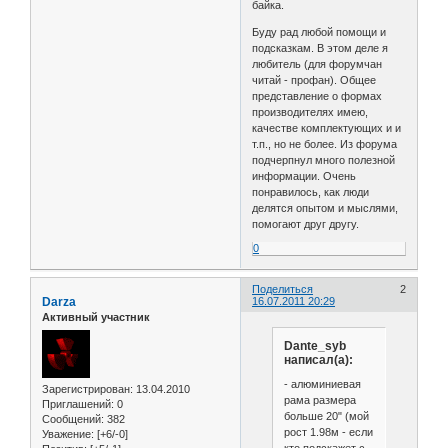
байка.
Буду рад любой помощи и
подсказкам. В этом деле я
любитель (для форумчан
читай - профан). Общее
представление о формах
производителях имею,
качестве комплектующих и и
т.п., но не более. Из форума
подчерпнул много полезной
информации. Очень
понравилось, как люди
делятся опытом и мыслями,
помогают друг другу.
0
Поделиться
2
Darza
16.07.2011 20:29
Активный участник
Dante_syb
написал(а):
- алюминиевая
Зарегистрирован
: 13.04.2010
рама размера
Приглашений:
0
больше 20" (мой
Сообщений:
382
рост 1.98м - если
Уважение:
[+6/-0]
кто подскажет с