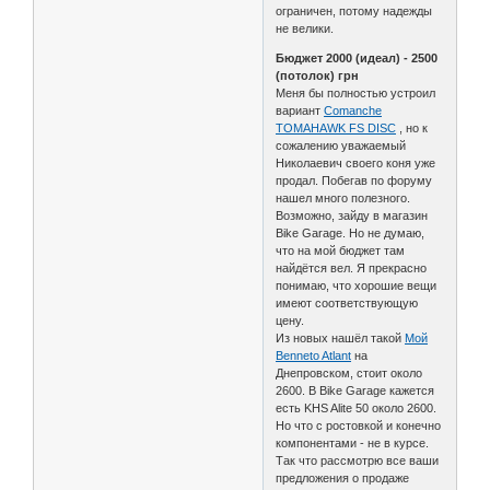
ограничен, потому надежды
не велики.
Бюджет 2000 (идеал) - 2500
(потолок) грн
Меня бы полностью устроил
вариант
Comanche
TOMAHAWK FS DISC
, но к
сожалению уважаемый
Николаевич своего коня уже
продал. Побегав по форуму
нашел много полезного.
Возможно, зайду в магазин
Bike Garage. Но не думаю,
что на мой бюджет там
найдётся вел. Я прекрасно
понимаю, что хорошие вещи
имеют соответствующую
цену.
Из новых нашёл такой
Мой
Benneto Atlant
на
Днепровском, стоит около
2600. В Bike Garage кажется
есть KHS Alite 50 около 2600.
Но что с ростовкой и конечно
компонентами - не в курсе.
Так что рассмотрю все ваши
предложения о продаже