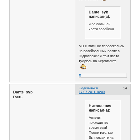
Dante_syb
написал(а):
и по большей
части волейбол
Мы с Вами не пересекались
на волейбольных полях в
Гидропарке? Я там часто
тусуюсь на Бергамонте.
0
Поделиться
14
Dante_syb
17.07.2011 10:00
Гость
Николаевич
написал(а):
Аппетит
приходит во
время еды!
После того, как
Вы поездите на