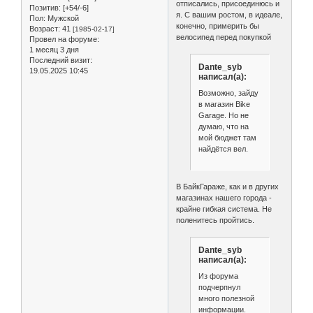
отписались, присоединюсь и
Позитив:
[+54/-6]
я. С вашим ростом, в идеале,
Пол:
Мужской
конечно, примерить бы
Возраст:
41
[1985-02-17]
велосипед перед покупкой
Провел на форуме:
1 месяц 3 дня
Последний визит:
Dante_syb
19.05.2025 10:45
написал(а):
Возможно, зайду
в магазин Bike
Garage. Но не
думаю, что на
мой бюджет там
найдётся вел.
В БайкГараже, как и в других
магазинах нашего города -
крайне гибкая система. Не
поленитесь пройтись.
Dante_syb
написал(а):
Из форума
подчерпнул
много полезной
информации.