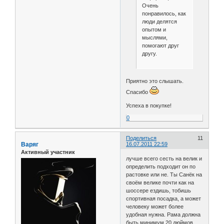
Очень
понравилось, как
люди делятся
опытом и
мыслями,
помогают друг
другу.
Приятно это слышать.
Спасибо
Успеха в покупке!
0
Поделиться
11
Варяг
16.07.2011 22:59
Активный участник
лучше всего сесть на велик и
определить подходит он по
растовке или не. Ты Санёк на
своём велике почти как на
шоссере ездишь, тобишь
спортивная посадка, а может
человеку может более
удобная нужна. Рама должна
быть минимум 20 дюймов.