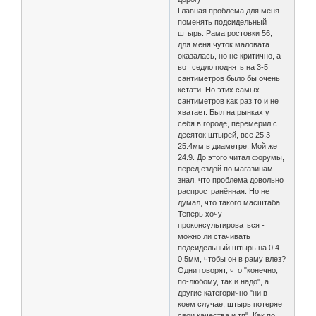
Главная проблема для меня -
поменять подсидельный
штырь. Рама ростовки 56,
для меня чуток маловата
оказалась, но не критично, а
вот седло поднять на 3-5
сантиметров было бы очень
кстати. Но этих самых
сантиметров как раз то и не
хватает. Был на рынках у
себя в городе, перемерил с
десяток штырей, все 25.3-
25.4мм в диаметре. Мой же
24.9. До этого читал форумы,
перед ездой по магазинам
знал, что проблема довольно
распространённая. Но не
думал, что такого масштаба.
Теперь хочу
проконсультироваться -
можно ли стачивать
подсидельный штырь на 0.4-
0.5мм, чтобы он в раму влез?
Одни говорят, что "конечно,
по-любому, так и надо", а
другие категорично "ни в
коем случае, штырь потеряет
свои качества и тп". Как по