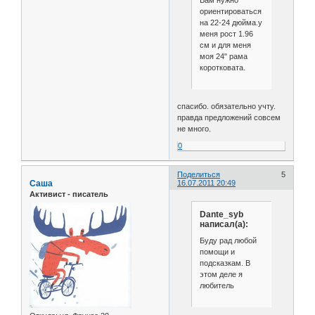
Вам нужно
ориентироваться
на 22-24 дюйма.у
меня рост 1.96
см и для меня
моя 24" рама
коротковата.
спасибо. обязательно учту.
правда предложений совсем
не много.
0
Поделиться
5
Саша
16.07.2011 20:49
Активист - писатель
Dante_syb
написал(а):
Буду рад любой
помощи и
подсказкам. В
этом деле я
любитель