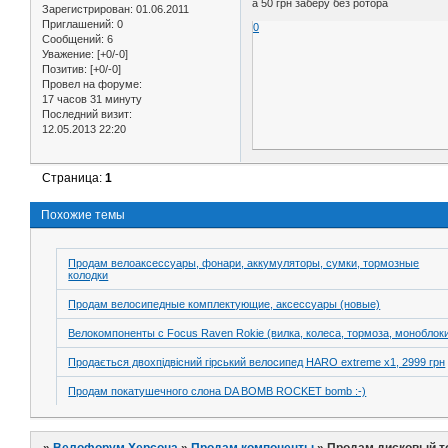
а 50 грн заберу без ротора
Зарегистрирован
: 01.06.2011
Приглашений:
0
0
Сообщений:
6
Уважение:
[+0/-0]
Позитив:
[+0/-0]
Провел на форуме:
17 часов 31 минуту
Последний визит:
12.05.2013 22:20
Страница:
1
Похожие темы
Продам велоаксессуары, фонари, аккумуляторы, сумки, тормозные
колодки
Продам велосипедные комплектующие, аксессуары (новые)
Велокомпоненты c Focus Raven Rokie (вилка, колеса, тормоза, моноблок
Продається двохпідвісний гірський велосипед HARO extreme x1, 2999 грн
Продам покатушечного слона DA BOMB ROCKET bomb :-)