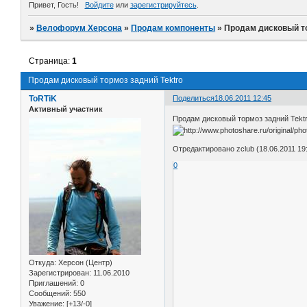
Привет, Гость!
Войдите
или
зарегистрируйтесь
.
»
Велофорум Херсона
»
Продам компоненты
»
Продам дисковый то
Страница:
1
Продам дисковый тормоз задний Tektro
ToRTiK
Поделиться
18.06.2011 12:45
Активный участник
Продам дисковый тормоз задний Tektr
Отредактировано zclub (18.06.2011 19
0
Откуда:
Херсон (Центр)
Зарегистрирован
: 11.06.2010
Приглашений:
0
Сообщений:
550
Уважение:
[+13/-0]