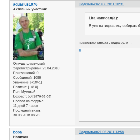
aquarius1976
Поделиться
20.06.2011 20:31
Активный участник
LIra написал(а):
Я уже на гидравлику собирать 
правильно танюха . гидра рулит .
0
Откуда:
шуменский
Зарегистрирован
: 23.04.2010
Приглашений:
0
Сообщений:
1089
Уважение:
[+10/-1]
Позитив:
[+4/-0]
Пол:
Мужской
Возраст:
50
[1976-02-09]
Провел на форуме:
11 дней 7 часов
Последний визит:
30.08.2018 08:28
boba
Поделиться
21.06.2011 13:58
Новичок