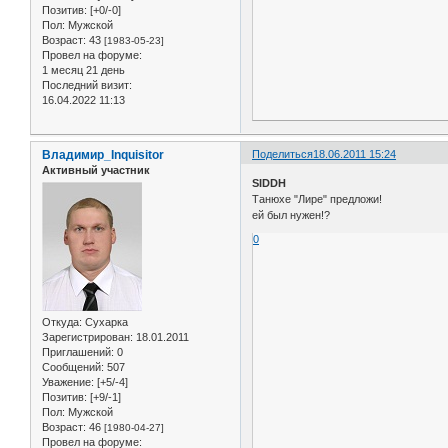
Позитив:
[+0/-0]
Пол:
Мужской
Возраст:
43
[1983-05-23]
Провел на форуме:
1 месяц 21 день
Последний визит:
16.04.2022 11:13
Владимир_Inquisitor
Поделиться
18.06.2011 15:24
Активный участник
SIDDH
Танюхе "Лире" предложи!
ей был нужен!?
0
Откуда:
Сухарка
Зарегистрирован
: 18.01.2011
Приглашений:
0
Сообщений:
507
Уважение:
[+5/-4]
Позитив:
[+9/-1]
Пол:
Мужской
Возраст:
46
[1980-04-27]
Провел на форуме: