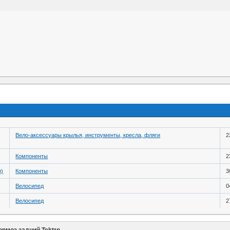
Вело-аксессуары крылья, инструменты, кресла, фляги
2
Компоненты
2
и)
Компоненты
3
Велосипед
0
Велосипед
2