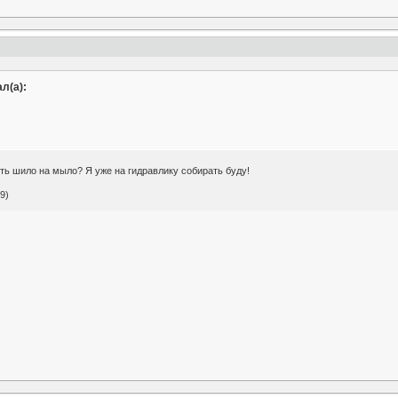
л(а):
ь шило на мыло? Я уже на гидравлику собирать буду!
9)