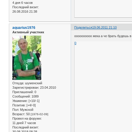
4 дня 6 часов
Последний визит:
26.08.2016 21:38
aquarius1976
Поделиться
19.06.2011 21:10
Активный участник
оооооооооо жека а че брать будешь в
0
Откуда:
шуменский
Зарегистрирован
: 23.04.2010
Приглашений:
0
Сообщений:
1089
Уважение:
[+10/-1]
Позитив:
[+4/-0]
Пол:
Мужской
Возраст:
50
[1976-02-09]
Провел на форуме:
11 дней 7 часов
Последний визит:
30.08.2018 08:28