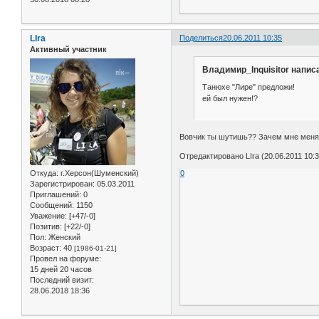
LIra
Поделиться
20.06.2011 10:35
Активный участник
Владимир_Inquisitor написа
Танюхе "Лире" предложи!
ей был нужен!?
Вовчик ты шутишь?? Зачем мне менят
Отредактировано LIra (20.06.2011 10:3
Откуда:
г.Херсон(Шуменский)
0
Зарегистрирован
: 05.03.2011
Приглашений:
0
Сообщений:
1150
Уважение:
[+47/-0]
Позитив:
[+22/-0]
Пол:
Женский
Возраст:
40
[1986-01-21]
Провел на форуме:
15 дней 20 часов
Последний визит:
28.06.2018 18:36