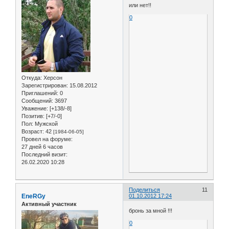
или нет!!
0
Откуда:
Херсон
Зарегистрирован
: 15.08.2012
Приглашений:
0
Сообщений:
3697
Уважение:
[+138/-8]
Позитив:
[+7/-0]
Пол:
Мужской
Возраст:
42
[1984-06-05]
Провел на форуме:
27 дней 6 часов
Последний визит:
26.02.2020 10:28
Поделиться
11
EneRGy
01.10.2012 17:24
Активный участник
бронь за мной !!!
0