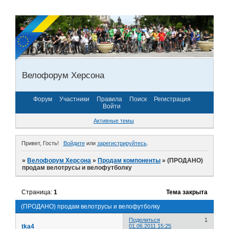
Велофорум Херсона
Форум
Участники
Правила
Поиск
Регистрация
Войти
Активные темы
Привет, Гость!
Войдите
или
зарегистрируйтесь
.
»
Велофорум Херсона
»
Продам компоненты
»
(ПРОДАНО)
продам велотрусы и велофутболку
Страница:
1
Тема закрыта
(ПРОДАНО) продам велотрусы и велофутболку
Поделиться
1
tka4
01.06.2011 15:25