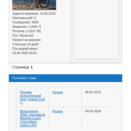
Зарегистрирован
: 13.06.2010
Приглашений:
0
Сообщений:
3008
Уважение:
[+260/-7]
Позитив:
[+191/-39]
Пол:
Мужской
Провел на форуме:
3 месяца 18 дней
Последний визит:
26.06.2025 00:01
Страница:
1
Похожие темы
Продам
Разное
08.01.2015
велосипедний
одяг (новий та б/
у)
Велоодежда
Разное
04.04.2018
S/M/L Specialized
Biemme Cuore
Crivit Ultima
новое и б/у