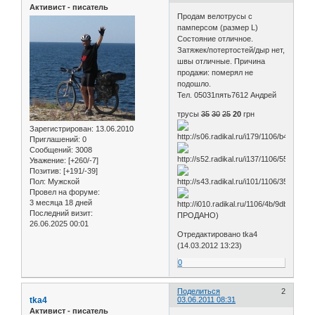
Активист - писатель
Продам велотрусы с
памперсом (размер L)
Состояние отличное.
Затяжек/потертостей/дыр нет,
швы отличные. Причина
продажи: померял не
подошло.
Тел. 05031пять7612 Андрей
трусы
35
30
25
20
грн
Зарегистрирован
: 13.06.2010
Приглашений:
0
Сообщений:
3008
Уважение:
[+260/-7]
Позитив:
[+191/-39]
Пол:
Мужской
Провел на форуме:
3 месяца 18 дней
Последний визит:
ПРОДАНО)
26.06.2025 00:01
Отредактировано tka4
(14.03.2012 13:23)
0
Поделиться
2
tka4
03.06.2011 08:31
Активист - писатель