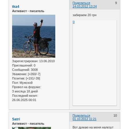
Поделиться
9
tka4
14.03.2012 13:24
Активист - писатель
забираем 20 грн
0
Зарегистрирован
: 13.06.2010
Приглашений:
0
Сообщений:
3008
Уважение:
[+260/-7]
Позитив:
[+191/-39]
Пол:
Мужской
Провел на форуме:
3 месяца 18 дней
Последний визит:
26.06.2025 00:01
Поделиться
10
Satri
01.10.2012 11:21
Активист - писатель
Вот думаю на меня налезут