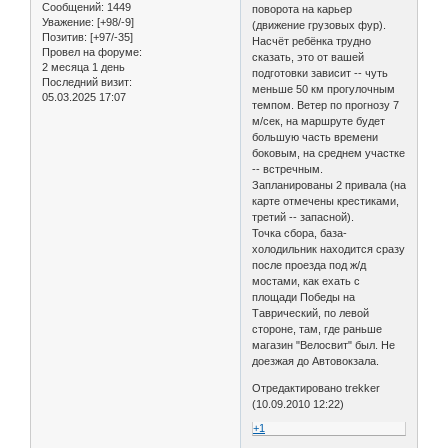
Сообщений:
1449
поворота на карьер
Уважение:
[+98/-9]
(движение грузовых фур).
Позитив:
[+97/-35]
Насчёт ребёнка трудно
Провел на форуме:
сказать, это от вашей
2 месяца 1 день
подготовки зависит -- чуть
Последний визит:
меньше 50 км прогулочным
05.03.2025 17:07
темпом. Ветер по прогнозу 7
м/сек, на маршруте будет
большую часть времени
боковым, на среднем участке
-- встречным.
Запланированы 2 привала (на
карте отмечены крестиками,
третий -- запасной).
Точка сбора, база-
холодильник находится сразу
после проезда под ж/д
мостами, как ехать с
площади Победы на
Таврический, по левой
стороне, там, где раньше
магазин "Велосвит" был. Не
доезжая до Автовокзала.
Отредактировано trekker
(10.09.2010 12:22)
+1