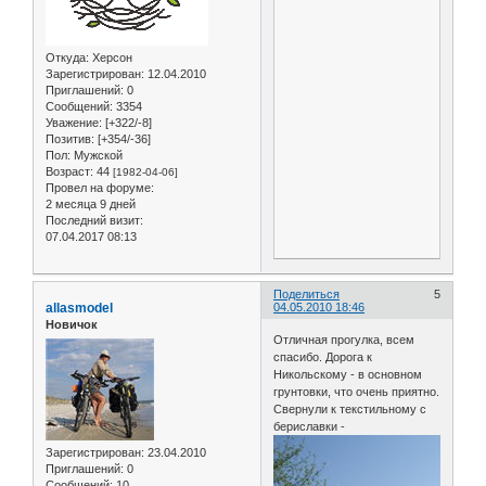
Откуда:
Херсон
Зарегистрирован
: 12.04.2010
Приглашений:
0
Сообщений:
3354
Уважение:
[+322/-8]
Позитив:
[+354/-36]
Пол:
Мужской
Возраст:
44
[1982-04-06]
Провел на форуме:
2 месяца 9 дней
Последний визит:
07.04.2017 08:13
Поделиться
5
allasmodel
04.05.2010 18:46
Новичок
Отличная прогулка, всем
спасибо. Дорога к
Никольскому - в основном
грунтовки, что очень приятно.
Cвернули к текстильному с
бериславки -
Зарегистрирован
: 23.04.2010
Приглашений:
0
Сообщений:
10