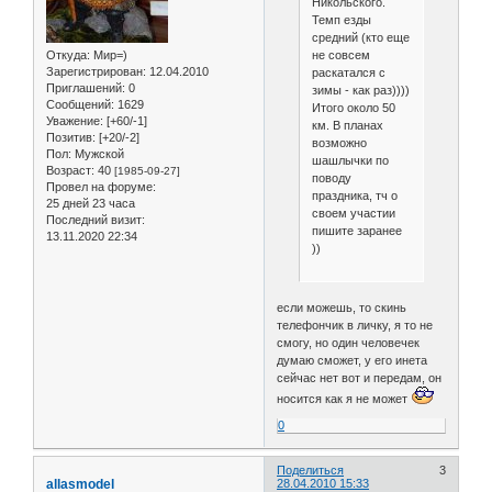
Никольского.
Темп езды
средний (кто еще
не совсем
Откуда:
Мир=)
Зарегистрирован
: 12.04.2010
раскатался с
Приглашений:
0
зимы - как раз))))
Сообщений:
1629
Итого около 50
Уважение:
[+60/-1]
км. В планах
Позитив:
[+20/-2]
возможно
Пол:
Мужской
шашлычки по
Возраст:
40
[1985-09-27]
поводу
Провел на форуме:
праздника, тч о
25 дней 23 часа
своем участии
Последний визит:
пишите заранее
13.11.2020 22:34
))
если можешь, то скинь
телефончик в личку, я то не
смогу, но один человечек
думаю сможет, у его инета
сейчас нет вот и передам, он
носится как я не может
0
Поделиться
3
allasmodel
28.04.2010 15:33