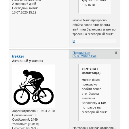
2 месяца 6 дней
- по пути
Последний визит:
18.07.2020 15:19
можно было прекрасно
обойти левее этог болота
выйти на Зеленовку а там по
трассе на "клеверный лист"
0
Поделиться
8
trekker
05.05.2010 11:41
Активный участник
GREYCaT
написал(а):
можно было
прекрасно
обойти левее
этог болота
выйти на
Зеленовку а там
по трассе на
Зарегистрирован
: 19.04.2010
"клеверный лист"
Приглашений:
0
Сообщений:
1449
Уважение:
[+98/-9]
На трассы как раз старались
Позитив:
[+97/-35]