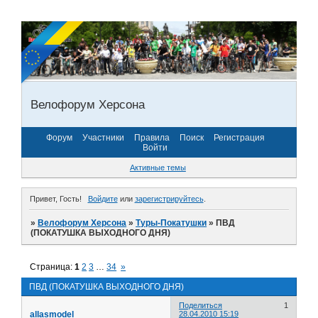
Велофорум Херсона
Форум
Участники
Правила
Поиск
Регистрация
Войти
Активные темы
Привет, Гость!
Войдите
или
зарегистрируйтесь
.
»
Велофорум Херсона
»
Туры-Покатушки
»
ПВД
(ПОКАТУШКА ВЫХОДНОГО ДНЯ)
Страница:
1
2
3
…
34
»
ПВД (ПОКАТУШКА ВЫХОДНОГО ДНЯ)
Поделиться
1
allasmodel
28.04.2010 15:19