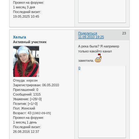
Провел на форуме:
1 месяц 3 дня
Последний визит:
19.05.2025 10:45
Поделиться
23
Хельга
11.09.2010 19:25
Активный участник
А река была? Я например
только какойто канал
заметила.
0
Откуда:
херсон
Зарегистрирован
: 06.05.2010
Приглашений:
0
Сообщений:
1315
Уважение:
[+28/-0]
Позитив:
[+1/-0]
Пол:
Женский
Возраст:
43
[1982-09-05]
Провел на форуме:
1 месяц 1 день
Последний визит:
26.08.2016 12:37