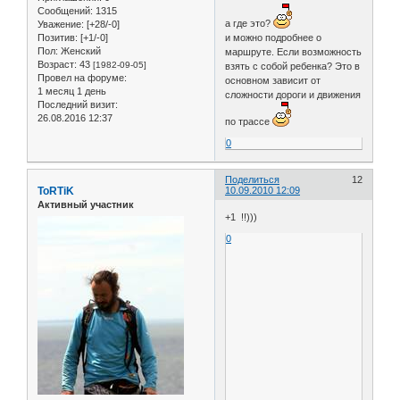
Сообщений:
1315
а где это?
Уважение:
[+28/-0]
Позитив:
[+1/-0]
и можно подробнее о
Пол:
Женский
маршруте. Если возможность
Возраст:
43
[1982-09-05]
взять с собой ребенка? Это в
Провел на форуме:
основном зависит от
1 месяц 1 день
сложности дороги и движения
Последний визит:
26.08.2016 12:37
по трассе
0
Поделиться
12
ToRTiK
10.09.2010 12:09
Активный участник
+1 !!)))
0