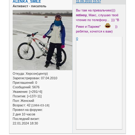
ALENKA_SMILE
11.09.2010 15:57
Активист - писатель
Вы там на привальчике)))
retivoy
, Макс, слушаю твоё
чтение по телефону... ))) "В
Риме и Париже"
))
ребятки, хочется к вам)
0
Откуда:
Херсон(центр)
Зарегистрирован
: 07.04.2010
Приглашений:
0
Сообщений:
5676
Уважение:
[+291/-6]
Позитив:
[+137/-11]
Пол:
Женский
Возраст:
42
[1984-03-18]
Провел на форуме:
2 дня 10 часов
Последний визит:
22.01.2024 18:30