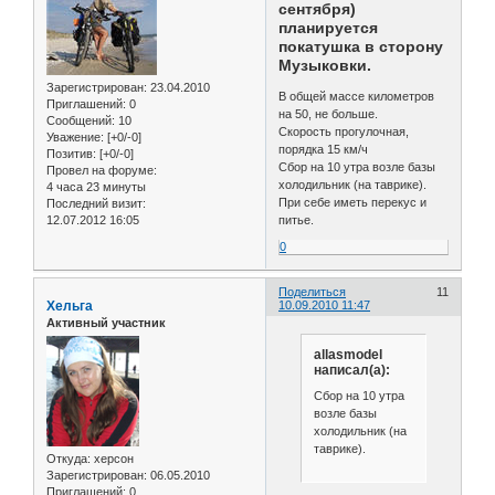
сентября)
планируется
покатушка в сторону
Музыковки.
Зарегистрирован
: 23.04.2010
В общей массе километров
Приглашений:
0
на 50, не больше.
Сообщений:
10
Скорость прогулочная,
Уважение:
[+0/-0]
порядка 15 км/ч
Позитив:
[+0/-0]
Сбор на 10 утра возле базы
Провел на форуме:
холодильник (на таврике).
4 часа 23 минуты
При себе иметь перекус и
Последний визит:
12.07.2012 16:05
питье.
0
Поделиться
11
Хельга
10.09.2010 11:47
Активный участник
allasmodel
написал(а):
Сбор на 10 утра
возле базы
холодильник (на
таврике).
Откуда:
херсон
Зарегистрирован
: 06.05.2010
Приглашений:
0