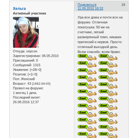
Поделиться
19
Хельга
11.09.2010 18:32
Активный участник
Ура все дома и почти все на
форуме. Отличная
покатушка: 50 км на
счетчике, легкий
размерянный темп, никаких
притензий и нервов. Просто
отличный выходной день.
Откуда:
херсон
Всем спасибо, всем браво.
Зарегистрирован
: 06.05.2010
Приглашений:
0
Сообщений:
1315
Уважение:
[+28/-0]
Позитив:
[+1/-0]
Пол:
Женский
Возраст:
43
[1982-09-05]
Провел на форуме:
1 месяц 1 день
Последний визит:
26.08.2016 12:37