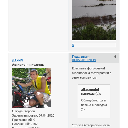
0
Поделиться
6
Данил
04.05.2010 20:19
Активист - писатель
Красивые фото очень!
allasmodel, а фотография с
этим комментом:
allasmodel
написал(а):
Обход болотца и
встеча с поездом
)) -
Откуда:
Херсон
Зарегистрирован
: 07.04.2010
Приглашений:
0
Сообщений:
2182
Это за Октябрьским, если