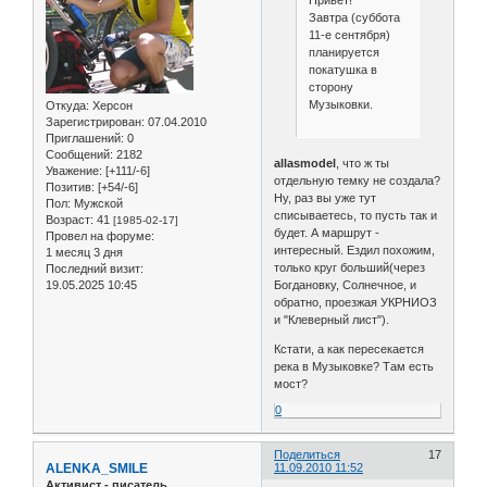
Завтра (суббота
11-е сентября)
планируется
покатушка в
сторону
Музыковки.
Откуда:
Херсон
Зарегистрирован
: 07.04.2010
Приглашений:
0
Сообщений:
2182
allasmodel
, что ж ты
Уважение:
[+111/-6]
отдельную темку не создала?
Позитив:
[+54/-6]
Ну, раз вы уже тут
Пол:
Мужской
списываетесь, то пусть так и
Возраст:
41
[1985-02-17]
будет. А маршрут -
Провел на форуме:
интересный. Ездил похожим,
1 месяц 3 дня
только круг больший(через
Последний визит:
19.05.2025 10:45
Богдановку, Солнечное, и
обратно, проезжая УКРНИОЗ
и "Клеверный лист").
Кстати, а как пересекается
река в Музыковке? Там есть
мост?
0
Поделиться
17
ALENKA_SMILE
11.09.2010 11:52
Активист - писатель