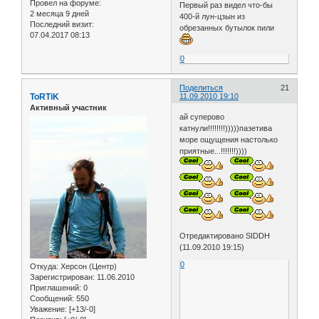
Провел на форуме:
Первый раз видел что-бы
2 месяца 9 дней
400-й лун-цзын из
Последний визит:
обрезанных бутылок пили
07.04.2017 08:13
0
Поделиться
21
ToRTiK
11.09.2010 19:10
Активный участник
ай суперово
катнули!!!!!!!!)))))пазетива
море ощущения настолько
приятные...!!!!!!!))))
Отредактировано SIDDH
(11.09.2010 19:15)
0
Откуда:
Херсон (Центр)
Зарегистрирован
: 11.06.2010
Приглашений:
0
Сообщений:
550
Уважение:
[+13/-0]