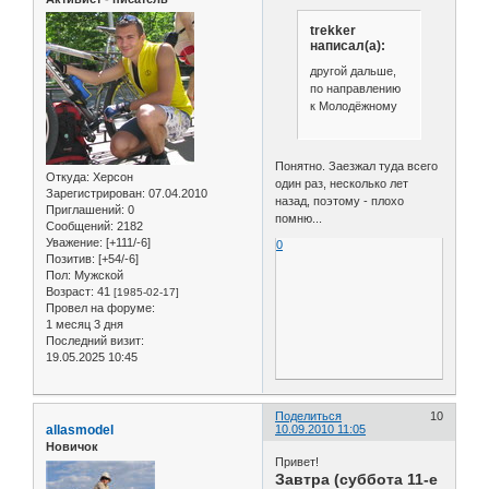
trekker
написал(а):
другой дальше,
по направлению
к Молодёжному
Понятно. Заезжал туда всего
Откуда:
Херсон
один раз, несколько лет
Зарегистрирован
: 07.04.2010
назад, поэтому - плохо
Приглашений:
0
помню...
Сообщений:
2182
Уважение:
[+111/-6]
0
Позитив:
[+54/-6]
Пол:
Мужской
Возраст:
41
[1985-02-17]
Провел на форуме:
1 месяц 3 дня
Последний визит:
19.05.2025 10:45
Поделиться
10
allasmodel
10.09.2010 11:05
Новичок
Привет!
Завтра (суббота 11-е