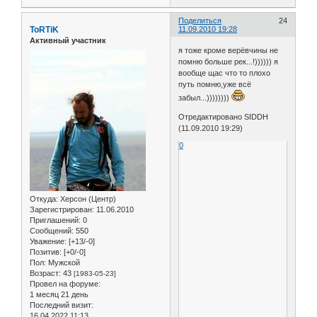
Поделиться
24
ToRTiK
11.09.2010 19:28
Активный участник
я тоже кроме верёвчины не
помню больше рек...!)))))) я
вообще щас что то плохо
путь помню,уже всё
забыл...))))))))
Отредактировано SIDDH
(11.09.2010 19:29)
0
Откуда:
Херсон (Центр)
Зарегистрирован
: 11.06.2010
Приглашений:
0
Сообщений:
550
Уважение:
[+13/-0]
Позитив:
[+0/-0]
Пол:
Мужской
Возраст:
43
[1983-05-23]
Провел на форуме:
1 месяц 21 день
Последний визит:
16.04.2022 11:13