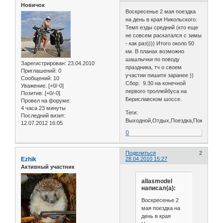
Новичок
Воскресенье 2 мая поездка
на день в края Никольского.
Темп езды средний (кто еще
не совсем раскатался с зимы
- как раз)))) Итого около 50
км. В планах возможно
шашлычки по поводу
Зарегистрирован
: 23.04.2010
праздника, тч о своем
Приглашений:
0
участии пишите заранее ))
Сообщений:
10
Сбор: 9.30 на конечной
Уважение:
[+0/-0]
первого троллейбуса на
Позитив:
[+0/-0]
Бериславском шоссе.
Провел на форуме:
4 часа 23 минуты
Теги:
Последний визит:
Выходной,Отдых,Поездка,Покатушка,
12.07.2012 16:05
0
Поделиться
2
Ezhik
28.04.2010 15:27
Активный участник
allasmodel
написал(а):
Воскресенье 2
мая поездка на
день в края