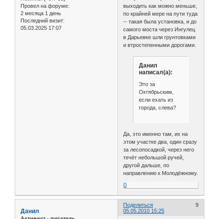
Провел на форуме:
выходить как можно меньше,
2 месяца 1 день
по крайней мере на пути туда
Последний визит:
-- такая была установка, и до
05.03.2025 17:07
самого моста через Ингулец
в Дарьевке шли грунтовками
и втростепенными дорогами.
Данил
написал(а):
Это за
Октябрьским,
если ехать из
города, слева?
Да, это именно там, их на
этом участке два, один сразу
за лесопосадкой, через него
течёт небольшой ручей,
другой дальше, по
направлению к Молодёжному.
0
Поделиться
9
Данил
05.05.2010 15:25
Активист - писатель