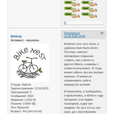
0
Поделиться
20
Retivoy
11.09.2010 18:40
Активист - писатель
Колючки чуть-чуть были, а
удовольствия было много.
Поэтому советую
кевларовые покрышки
ставить, как у меня и у
другого Макса, и камеры с
гелем использовать. И тогда
можно забыть про все мелкие
проколы. И можно не
ограничивать себя в
Откуда:
Херсон
маршрутах катания.
Зарегистрирован
: 12.04.2010
И покатались, и пообщались,
Приглашений:
0
и прокололись, и яблок в саду
Сообщений:
3354
натырили, и на травке
Уважение:
[+322/-8]
Позитив:
[+354/-36]
позагарали, и два чая
Пол:
Мужской
сварили. Пу-эр и Си-ху-лун-
Возраст:
44
[1982-04-06]
цзын, да с вкусняшками.