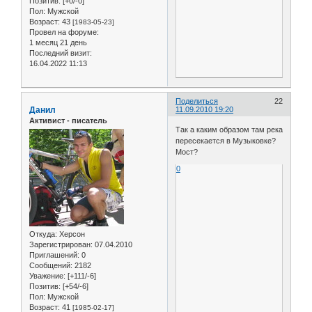
Позитив:
[+0/-0]
Пол:
Мужской
Возраст:
43
[1983-05-23]
Провел на форуме:
1 месяц 21 день
Последний визит:
16.04.2022 11:13
Поделиться
22
Данил
11.09.2010 19:20
Активист - писатель
Так а каким образом там река
пересекается в Музыковке?
Мост?
0
Откуда:
Херсон
Зарегистрирован
: 07.04.2010
Приглашений:
0
Сообщений:
2182
Уважение:
[+111/-6]
Позитив:
[+54/-6]
Пол:
Мужской
Возраст:
41
[1985-02-17]