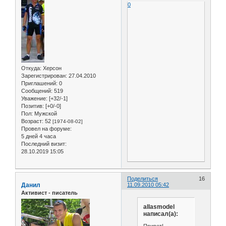
0
Откуда:
Херсон
Зарегистрирован
: 27.04.2010
Приглашений:
0
Сообщений:
519
Уважение:
[+32/-1]
Позитив:
[+0/-0]
Пол:
Мужской
Возраст:
52
[1974-08-02]
Провел на форуме:
5 дней 4 часа
Последний визит:
28.10.2019 15:05
Поделиться
16
Данил
11.09.2010 05:42
Активист - писатель
allasmodel
написал(а):
Привет!