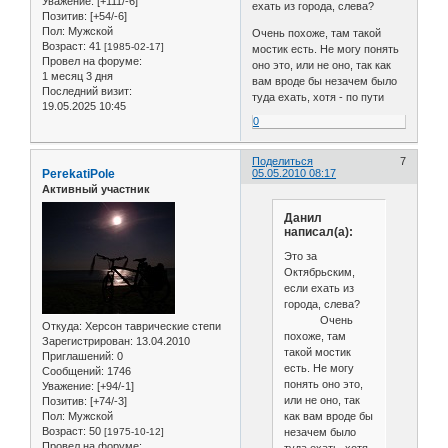
Уважение:
[+111/-6]
ехать из города, слева?
Позитив:
[+54/-6]
Пол:
Мужской
Очень похоже, там такой
Возраст:
41
[1985-02-17]
мостик есть. Не могу понять
Провел на форуме:
оно это, или не оно, так как
1 месяц 3 дня
вам вроде бы незачем было
Последний визит:
туда ехать, хотя - по пути
19.05.2025 10:45
0
Поделиться
7
PerekatiPole
05.05.2010 08:17
Активный участник
Данил
написал(а):
Это за
Октябрьским,
если ехать из
города, слева?
Очень
Откуда:
Херсон таврические степи
похоже, там
Зарегистрирован
: 13.04.2010
такой мостик
Приглашений:
0
есть. Не могу
Сообщений:
1746
понять оно это,
Уважение:
[+94/-1]
или не оно, так
Позитив:
[+74/-3]
как вам вроде бы
Пол:
Мужской
Возраст:
50
незачем было
[1975-10-12]
Провел на форуме:
туда ехать, хотя