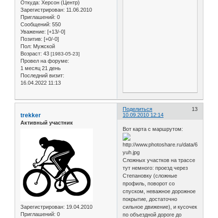
Откуда:
Херсон (Центр)
Зарегистрирован
: 11.06.2010
Приглашений:
0
Сообщений:
550
Уважение:
[+13/-0]
Позитив:
[+0/-0]
Пол:
Мужской
Возраст:
43
[1983-05-23]
Провел на форуме:
1 месяц 21 день
Последний визит:
16.04.2022 11:13
Поделиться
13
trekker
10.09.2010 12:14
Активный участник
Вот карта с маршрутом:
Сложных участков на трассе
тут немного: проезд через
Степановку (сложные
профиль, поворот со
спуском, неважное дорожное
покрытие, достаточно
Зарегистрирован
: 19.04.2010
сильное движение), и кусочек
Приглашений:
0
по объездной дороге до