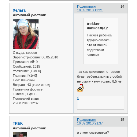
Поделиться
14
Хельга
10.09.2010 12:21
Активный участник
trekker
написал(а):
Насчёт ребёнка
трудно сказать,
это от вашей
подготовки
Откуда:
херсон
зависит
Зарегистрирован
: 06.05.2010
Приглашений:
0
Сообщений:
1315
Уважение:
[+28/-0]
так как движение по трассе
Позитив:
[+1/-0]
будет ребенка взять с собой
Пол:
Женский
не смогу - ему только 8,5 лет
Возраст:
43
[1982-09-05]
Провел на форуме:
1 месяц 1 день
0
Последний визит:
26.08.2016 12:37
Поделиться
15
TREK
10.09.2010 21:37
Активный участник
а с кем созвонится?