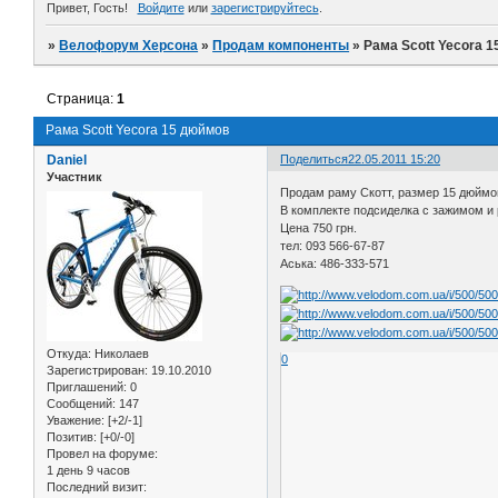
Привет, Гость!
Войдите
или
зарегистрируйтесь
.
»
Велофорум Херсона
»
Продам компоненты
»
Рама Scott Yecora 
Страница:
1
Рама Scott Yecora 15 дюймов
Daniel
Поделиться
22.05.2011 15:20
Участник
Продам раму Скотт, размер 15 дюймо
В комплекте подсиделка с зажимом и
Цена 750 грн.
тел: 093 566-67-87
Аська: 486-333-571
Откуда:
Николаев
0
Зарегистрирован
: 19.10.2010
Приглашений:
0
Сообщений:
147
Уважение:
[+2/-1]
Позитив:
[+0/-0]
Провел на форуме:
1 день 9 часов
Последний визит: