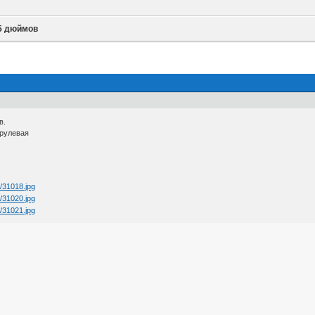
15 дюймов
в.
 рулевая