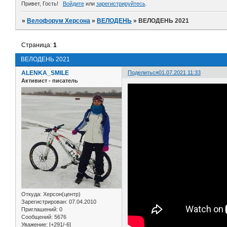
Привет, Гость!
Войдите
или
зарегистрируйтесь
.
»
Велофорум Херсона
»
ВЕЛОДЕНЬ
»
ВЕЛОДЕНЬ 2021
Страница:
1
ВЕЛОДЕНЬ 2021
ALENKA_SMILE
Поделиться
01.07.2021 11:33
Активист - писатель
Откуда:
Херсон(центр)
Зарегистрирован
: 07.04.2010
Приглашений:
0
Сообщений:
5676
Уважение:
[+291/-6]