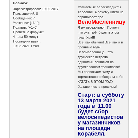
Новичок
Уважаемые велосипедисты
Зарегистрирован
: 19.05.2017
Херсона!!! А почему никто не
Приглашений:
0
спрашивает про
Сообщений:
7
ВелоМасленницу2021
Уважение:
[+1/-0]
Позитив:
[+0/-0]
Я аж переживаю!!! Потому
Провел на форуме:
что она такИ будет в этом
4 часа 50 минут
году! Ура!!!
Последний визит:
Все, как обычно! Все, как и в
10.03.2021 17:09
прошлые годы!
Веломасленница - это
дружеская встреча
единомышленников на
двухколесном транспорте!
Мы провожаем зиму и
торжественно обещаем себе
КАТАТЬ В ЭТОМ ГОДУ
больше, чем в прошлом!
Старт: в субботу
13 марта 2021
года в 11.00
будет сбор
велосипедистов
у магазинчиков
на площади
Корабелл.