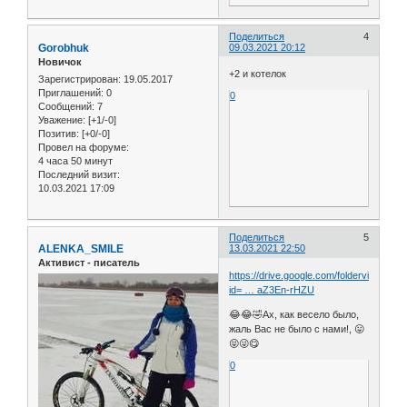
Поделиться
4
Gorobhuk
09.03.2021 20:12
Новичок
+2 и котелок
Зарегистрирован
: 19.05.2017
Приглашений:
0
0
Сообщений:
7
Уважение:
[+1/-0]
Позитив:
[+0/-0]
Провел на форуме:
4 часа 50 минут
Последний визит:
10.03.2021 17:09
Поделиться
5
ALENKA_SMILE
13.03.2021 22:50
Активист - писатель
https://drive.google.com/folderview?
id= … aZ3En-rHZU
😂😂🤣Ах, как весело было,
жаль Вас не было с нами!, 😛
😝😜😋
0