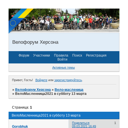
Велофорум Херсона
Форум
Участники
Правила
Поиск
Регистрация
Войти
Активные темы
Привет, Гость!
Войдите
или
зарегистрируйтесь
.
»
Велофорум Херсона
»
Вело-масленица
»
ВелоМасленница2021 в субботу 13 марта
Страница:
1
ВелоМасленница2021 в субботу 13 марта
Поделиться
1
Gorobhuk
09.03.2021 16:49