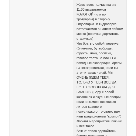
Ждем всех полчасика и в
11.30 выдвигаемся
КОЛОНОЙ (или по
тротуарам) в сторону
Гидропарка. В Гидропарке
встречаемся в нашем тайном
месте (новички, держитесь
старичков).
Что брать с собой: перекус
(блинчики, бутерброды,
фрукты, чай), сосиски,
готовое тесто на блины и
походные сковородки. Артем
на электровелике, если ты
это читаешь - знай: МЫ
ОЧЕНЬ ЖДЕМ ТЕБЯ,
ТОЛЬКО У ТЕБЯ ВСЕГДА
ЕСТЬ СКОВОРОДА ДЛЯ
БЛИНОВ! (Беру с собой
казаночек и вкусные специи,
если возьмете несколько
литров красного
полусладкого, то сварю вам
наш традиционный "компот").
Формат мероприятия: пикник
и всё такое.
Важно: тепло одевайтесь,
берите подстилки и