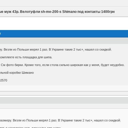
е муж 43р. Велотуфли sh-me-200-s Shimano под контакты 1400грн
н
. Везли из Польши мерял 1 раз. В Украине такие 2 тыс+, нашел со скидкой.
комплекте есть площадка для шипа.
См фото бирки. Кроме того, если стола сильно широкая как у меня, будет неудобно.
альной коробке Шимано
92570
азмеру. Везли из Польши мерял 1 раз. В Украине такие 2 тыс+, нашел со скидкой.
ят, в комплекте есть площадка для шипа.