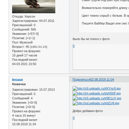
Внимательно померяйте длину с
Цвет темно серый с белым. В 
Откуда:
Херсон
Зарегистрирован
: 04.07.2011
Пишите Вайбер Вацап или смс 
Приглашений:
0
Сообщений:
565
Уважение:
[+57/-0]
Позитив:
[+1/-1]
было бы не плохо с фото
Пол:
Мужской
0
Возраст:
45
[1981-01-15]
Провел на форуме:
15 дней 17 часов
Последний визит:
04.03.2021 10:50
lexaux
Поделиться
02.08.2019 11:04
Новичок
Зарегистрирован
: 15.07.2013
Приглашений:
0
Сообщений:
4
Уважение:
[+0/-0]
Позитив:
[+0/-0]
Добро добавил фото
Провел на форуме:
4 часа 15 минут
0
Последний визит:
15.08.2019 11:34