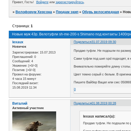
Привет, Гость!
Войдите
или
зарегистрируйтесь
.
»
Велофорум Херсона
»
Продам экип
»
Обувь велосипедная
»
Новы
Страница:
1
Новые муж 43р. Велотуфли sh-me-200-s Shimano под контакты 1400гр
lexaux
Поделиться
31.07.2019 09:30
Новичок
Продаю туфли. Не подошли по размеру
Зарегистрирован
: 15.07.2013
Приглашений:
0
Сами туфли под шип spd подходят, в 
Сообщений:
4
Уважение:
[+0/-0]
Внимательно померяйте длину стопы. 
Позитив:
[+0/-0]
Провел на форуме:
Цвет темно серый с белым. В оригин
4 часа 15 минут
Пишите Вайбер Вацап или смс 05086
Последний визит:
15.08.2019 11:34
0
Виталий
Поделиться
01.08.2019 00:28
Активный участник
lexaux написал(а):
Продаю туфли. Не подошли по р
Сами туфли под шип spd подход