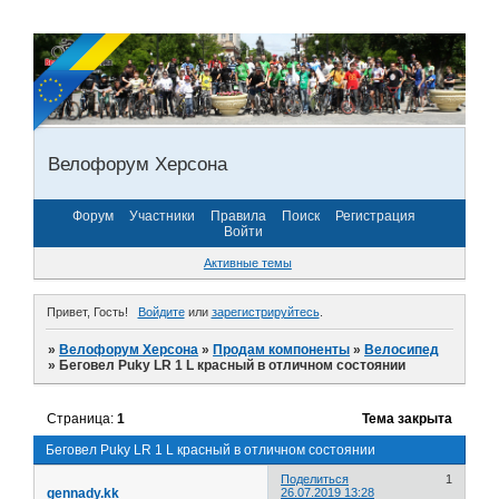
Велофорум Херсона
Форум
Участники
Правила
Поиск
Регистрация
Войти
Активные темы
Привет, Гость!
Войдите
или
зарегистрируйтесь
.
»
Велофорум Херсона
»
Продам компоненты
»
Велосипед
»
Беговел Puky LR 1 L красный в отличном состоянии
Страница:
1
Тема закрыта
Беговел Puky LR 1 L красный в отличном состоянии
Поделиться
1
gennady.kk
26.07.2019 13:28