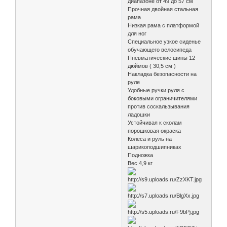
диапазоне от 49 до 57 см
Прочная двойная стальная
рама
Низкая рама с платформой
для ног
Специальное узкое сиденье
обучающего велосипеда
Пневматические шины 12
дюймов ( 30,5 см )
Накладка безопасности на
руле
Удобные ручки руля с
боковыми ограничителями
против соскальзывания
ладошки
Устойчивая к сколам
порошковая окраска
Колеса и руль на
шарикоподшипниках
Подножка
Вес 4,9 кг