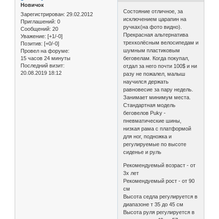
Новичок
Состояние отличное, за
Зарегистрирован
: 29.02.2012
исключением царапин на
Приглашений:
0
ручках(на фото видно).
Сообщений:
20
Прекрасная альтернатива
Уважение:
[+1/-0]
трехколёсным велосипедам и
Позитив:
[+0/-0]
шумным пластиковым
Провел на форуме:
15 часов 24 минуты
беговелам. Когда покупал,
Последний визит:
отдал за него почти 100$ и ни
20.08.2019 18:12
разу не пожалел, малыш
научился держать
равновесие за пару недель.
Занимает минимум места.
Стандартная модель
беговелов Puky -
пневматические шины,
низкая рама с платформой
для ног, подножка и
регулируемые по высоте
сиденье и руль
Рекомендуемый возраст - от
3х лет
Рекомендуемый рост - от 90
см
Высота седла регулируется в
диапазоне т 35 до 45 см
Высота руля регулируется в