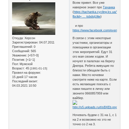
Всем привет. Все уже
наверное знают про
Тачанка
(
https://tachanka.cycling.ks.ua/?
fbclid= … tsbdsjUilw
)
и про
https://www.facebook.com/events/2877
Откуда:
Херсон
В связи с этим некоторые
Зарегистрирован
: 04.07.2011
участники, организаторы и
Приглашений:
0
помощники в организации
Сообщений:
565
этих мероприятий. Едут 31
Уважение:
[+57/-0]
ого мая своим ходом. И
Позитив:
[+1/-1]
ночуют в палатках на берегу
Пол:
Мужской
Днепра. Ребята живущие по
Возраст:
45
[1981-01-15]
близости обещали быть с
Провел на форуме:
нами. Место ночевки
15 дней 17 часов
смотрите ниже на карте. Если
Последний визит:
есть желающие поехать с
04.03.2021 10:50
нами пишите в личку или
звоните 0660857959 или
вайбер.
Ночевать будем с 31 на 1, с 1
на 2 и возможно но это не
точно со 2 на 3.