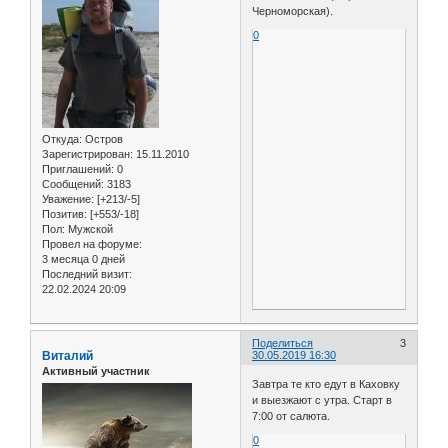
Черноморская).
0
Откуда:
Остров
Зарегистрирован
: 15.11.2010
Приглашений:
0
Сообщений:
3183
Уважение:
[+213/-5]
Позитив:
[+553/-18]
Пол:
Мужской
Провел на форуме:
3 месяца 0 дней
Последний визит:
22.02.2024 20:09
Поделиться
3
Виталий
30.05.2019 16:30
Активный участник
Завтра те кто едут в Каховку
и выезжают с утра. Старт в
7:00 от салюта.
0