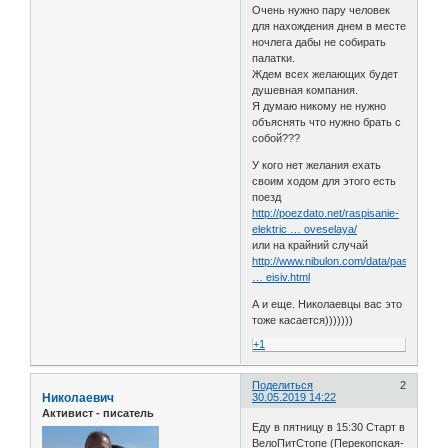
Очень нужно пару человек
для нахождения днем в месте
ночлега дабы не собирать
палатки.
Ждем всех желающих будет
душевная компания.
Я думаю никому не нужно
объяснять что нужно брать с
собой???
У кого нет желания ехать
своим ходом для этого есть
поезд
http://poezdato.net/raspisanie-
elektric … oveselaya/
или на крайний случай
http://www.nibulon.com/data/pasazhirski
… eisiv.html
А и еще. Николаевцы вас это
тоже касается)))))))
+1
Поделиться
2
Николаевич
30.05.2019 14:22
Активист - писатель
Еду в пятницу в 15:30 Старт в
ВелоПитСтопе (Перекопская-