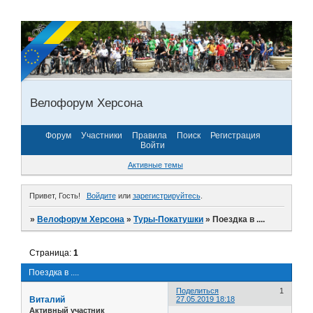
Велофорум Херсона
Форум
Участники
Правила
Поиск
Регистрация
Войти
Активные темы
Привет, Гость!
Войдите
или
зарегистрируйтесь
.
»
Велофорум Херсона
»
Туры-Покатушки
»
Поездка в ....
Страница:
1
Поездка в ....
Поделиться
1
Виталий
27.05.2019 18:18
Активный участник