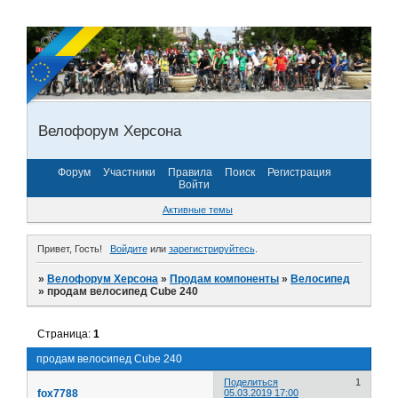
Велофорум Херсона
Форум
Участники
Правила
Поиск
Регистрация
Войти
Активные темы
Привет, Гость!
Войдите
или
зарегистрируйтесь
.
»
Велофорум Херсона
»
Продам компоненты
»
Велосипед
»
продам велосипед Cube 240
Страница:
1
продам велосипед Cube 240
Поделиться
1
fox7788
05.03.2019 17:00