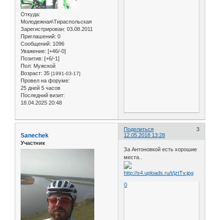
Откуда:
Молодежная\Тираспольская
Зарегистрирован
: 03.08.2011
Приглашений:
0
Сообщений:
1096
Уважение:
[+46/-0]
Позитив:
[+6/-1]
Пол:
Мужской
Возраст:
35
[1991-03-17]
Провел на форуме:
25 дней 5 часов
Последний визит:
18.04.2025 20:48
Поделиться
3
Sanechek
12.05.2018 13:28
Участник
За Антоновкой есть хорошие
места..
0