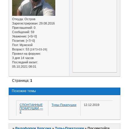
Откуда:
Остров
Зарегистрирован
: 29.08.2016
Приглашений:
0
Сообщений:
59
Уважение:
[+5/-0]
Позитив:
[+7/-0]
Пол:
Мужской
Возраст:
53
[1973-03-26]
Провел на форуме:
3 дня 14 часов
Последний визит:
05.10.2021 08:01
Страница:
1
Похожие темы
СПОНТАННЫЕ
Туры-Покатушки
12.12.2019
ПОКАТУШКИ —
2
»
Велофорум Херсона
»
Туры-Покатушки
»
Посоветуйте