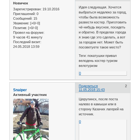
Новичок
Идея следующая. Хочется
Зарегистрирован
: 19.10.2016
выбраться недалеко за город,
Приглашений:
0
чтобы была возможность
Сообщений:
15
развести костер. Приготовить
Уважение:
[+0/-0]
чё-нибудь вкусное, посидеть
Позитив:
[+0/-0]
и обратно. В пределах города
Провел на форуме:
9 часов 41 минуту
я знаю где это сделать, а вот
Последний визит:
за городом нет. Может быть
24.05.2018 13:59
посоветуете такое место?
Теги: покатушки привал
велодень костер туризм
велотуризм
0
Поделиться
2
Snaiper
11.05.2018 15:43
Активный участник
Цюрупинск, после поста
налево в камыши или в
сторону Казачих лагерей на
источник.
0