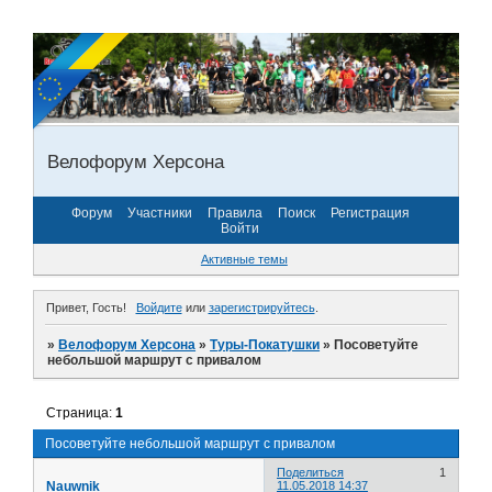
Велофорум Херсона
Форум
Участники
Правила
Поиск
Регистрация
Войти
Активные темы
Привет, Гость!
Войдите
или
зарегистрируйтесь
.
»
Велофорум Херсона
»
Туры-Покатушки
»
Посоветуйте
небольшой маршрут с привалом
Страница:
1
Посоветуйте небольшой маршрут с привалом
Поделиться
1
Nauwnik
11.05.2018 14:37