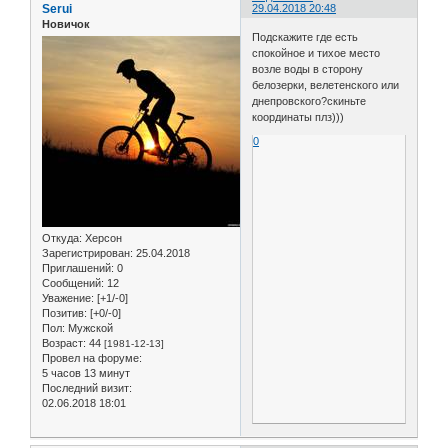
Serui
29.04.2018 20:48
Новичок
Подскажите где есть
спокойное и тихое место
возле воды в сторону
белозерки, велетенского или
днепровского?скиньте
координаты плз)))
0
Откуда:
Херсон
Зарегистрирован
: 25.04.2018
Приглашений:
0
Сообщений:
12
Уважение:
[+1/-0]
Позитив:
[+0/-0]
Пол:
Мужской
Возраст:
44
[1981-12-13]
Провел на форуме:
5 часов 13 минут
Последний визит:
02.06.2018 18:01