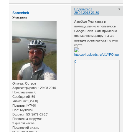
Поделиться
3
Sanechek
29.04.2018 21:30
Участник
А вобще Гугл карта в
помощь,лично я пользуюсь
Google Earth .Сам примерно
составляю маршрут,на а в
поездке орентируюсь по гугл
карте..
0
Откуда:
Остров
Зарегистрирован
: 29.08.2016
Приглашений:
0
Сообщений:
59
Уважение:
[+5/-0]
Позитив:
[+7/-0]
Пол:
Мужской
Возраст:
53
[1973-03-26]
Провел на форуме:
3 дня 14 часов
Последний визит:
05.10.2021 08:01