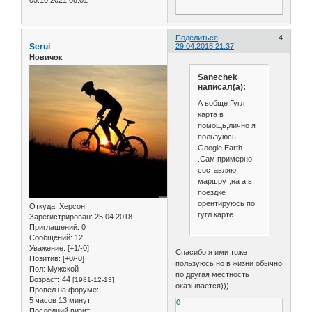
Поделиться
4
Serui
29.04.2018 21:37
Новичок
Sanechek
написал(а):
А вобще Гугл
карта в
помощь,лично я
пользуюсь
Google Earth
.Сам примерно
составляю
маршрут,на а в
поездке
орентируюсь по
Откуда:
Херсон
гугл карте..
Зарегистрирован
: 25.04.2018
Приглашений:
0
Сообщений:
12
Уважение:
[+1/-0]
Спасибо я ими тоже
Позитив:
[+0/-0]
пользуюсь но в жизни обычно
Пол:
Мужской
по другая местность
Возраст:
44
[1981-12-13]
оказывается)))
Провел на форуме:
5 часов 13 минут
0
Последний визит: