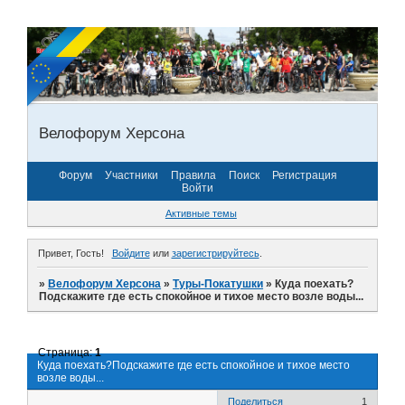
Велофорум Херсона
Форум
Участники
Правила
Поиск
Регистрация
Войти
Активные темы
Привет, Гость!
Войдите
или
зарегистрируйтесь
.
»
Велофорум Херсона
»
Туры-Покатушки
»
Куда поехать?
Подскажите где есть спокойное и тихое место возле воды...
Страница:
1
Куда поехать?Подскажите где есть спокойное и тихое место
возле воды...
Поделиться
1