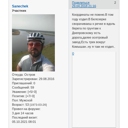
Поделиться
2
Sanechek
29.04.2018 21:16
Участник
Координаты не помню.В том
году ездил.В Белозерке
сворачиваеш к речке в вдоль
берега по грунтам к
Днепровскому есть
дорога,далее осетровый
завод.Есть трек вокруг
Комышан..ну я там не ездил..
0
Откуда:
Остров
Зарегистрирован
: 29.08.2016
Приглашений:
0
Сообщений:
59
Уважение:
[+5/-0]
Позитив:
[+7/-0]
Пол:
Мужской
Возраст:
53
[1973-03-26]
Провел на форуме:
3 дня 14 часов
Последний визит:
05.10.2021 08:01